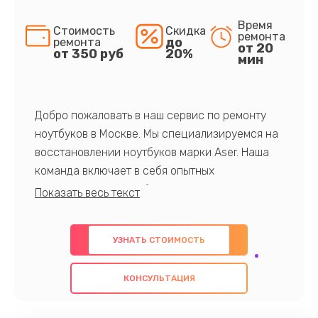
Время
Стоимость
Скидка
ремонта
до
ремонта
от 20
от 350 руб
20%
мин
Добро пожаловать в наш сервис по ремонту
ноутбуков в Москве. Мы специализируемся на
восстановлении ноутбуков марки Aser. Наша
команда включает в себя опытных
профессионалов с обширными знаниями и
многолетним опытом в данной области. Мы
предлагаем быстрый и качественный ремонт с
УЗНАТЬ СТОИМОСТЬ
использованием оригинальных компонентов, а
также гарантируем качество всех
КОНСУЛЬТАЦИЯ
проведенных работ. Наша цель - предоставить
клиентам надежное и профессиональное