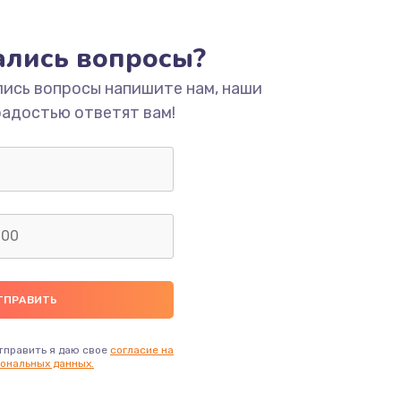
ать
тались вопросы?
ать
лись вопросы напишите нам, наши
радостью ответят вам!
ать
ать
ать
ать
ать
тправить я даю свое
согласие на
ональных данных.
ать