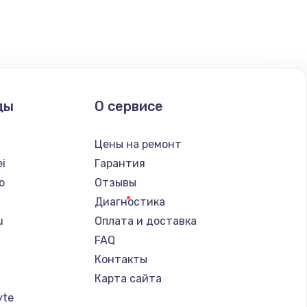
ать
ать
ды
О сервисе
ать
Цены на ремонт
ать
i
Гарантия
o
Отзывы
ать
Диагностика
u
Оплата и доставка
ать
FAQ
Контакты
ать
Карта сайта
yte