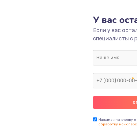
1000 руб.
Заказ
У вас ос
700 руб.
Заказ
Если у вас оста
специалисты с 
2500 руб.
Заказ
1400 руб.
Заказ
модуля
600 руб.
Заказ
1100 руб.
Заказ
900 руб.
Заказ
Нажимая на кнопку о
обработку моих перс
нфорки
900 руб.
Заказ