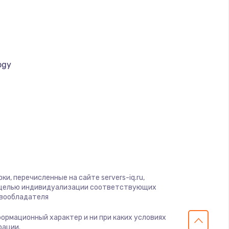
ать
ать
ать
ogy
a
ать
ать
ать
ать
и, перечисленные на сайте servers-iq.ru,
с целью индивидуализации соответствующих
авообладателя
ать
нформационный характер и ни при каких условиях
рации.