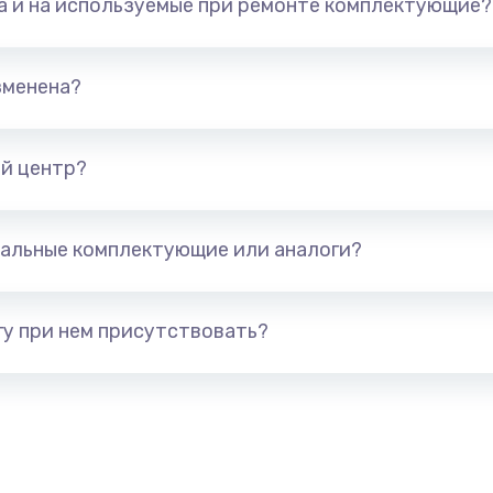
та и на используемые при ремонте комплектующие?
арты)
1800 руб.
Заказ
1300 руб.
Заказ
зменена?
650 руб.
Заказ
й центр?
1300 руб.
Заказ
альные комплектующие или аналоги?
400 руб.
Заказ
1000 руб.
Заказ
у при нем присутствовать?
900 руб.
Заказ
1200 руб.
Заказ