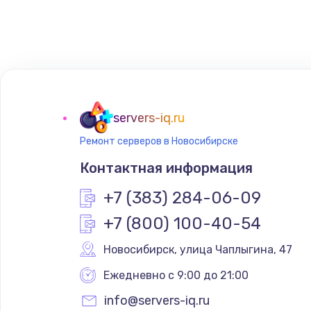
Замена сенсорного датчика
Замена сигнальной лампы
Замена системной платы
servers-iq.ru
Ремонт серверов в Новосибирске
Замена температурного датчик
Контактная информация
Замена электроконфорки
+7 (383) 284-06-09
+7 (800) 100-40-54
Техобслуживание
Новосибирск
,
 улица Чаплыгина, 47
Установка / подключение / дем
Ежедневно с 9:00 до 21:00
info@servers-iq.ru