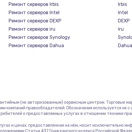
1400 руб.
Заказ
Ремонт серверов Irbis
Irbis
Ремонт серверов Intel
Intel
1400 руб.
Заказ
Ремонт серверов DEXP
DEXP
Ремонт серверов iru
iru
580 руб.
Заказ
Ремонт серверов Synology
Synol
Ремонт серверов Dahua
Dahu
500 руб.
Заказ
1000 руб.
Заказ
700 руб.
Заказ
600 руб.
Заказ
рантийным (не авторизованным) сервисным центром. Торговые марк
ми компаний правообладателей. Обозначения используется не 
отребителей о предоставляемых услугах в отношении техники пр
850 руб.
Заказ
услугах и ценах, предоставленная на нём, носит исключительно и
положениями Статьи 437 Гражданского кодекса Российской Феде