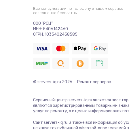
Прошивка
Все консультации по телефону в нашем сервисе
совершенно бесплатны
Ремонт платы электроники
ООО "РСЦ"
ИНН: 5406142460
Комплексная чистка
ОГРН: 1035402458585
Замена датчиков
Замена шнура питания
© servers-iq.ru
2026
— Ремонт серверов.
Ремонт кнопки
Настройка
Сервисный центр servers-iq.ru является пост га
являются зарегистрированным товарными знака
услуг по ремонту, а с целью информирования п
Ремонт корпуса
Сайт servers-iq.ru, а также вся информация об 
не является публичной офертой, определяемой 