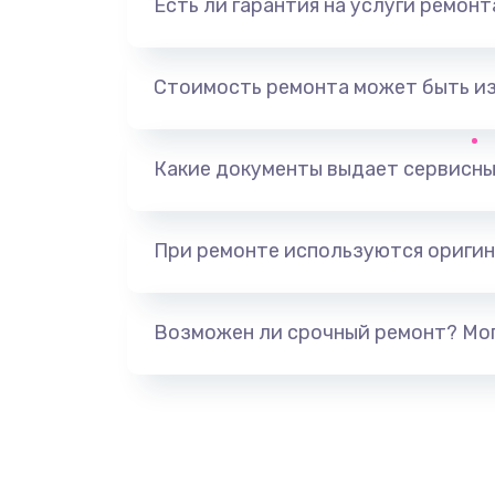
Есть ли гарантия на услуги ремон
Замена видеоадаптера (видеок
Замена, перепайка чипа
Стоимость ремонта может быть и
Замена HDMI-разъема
Какие документы выдает сервисны
Замена/Pемонт карбюратора
При ремонте используются оригин
Ремонт капиллярной трубки
Замена блока питания
Возможен ли срочный ремонт? Мог
Прошивка / разблокировка
Замена термостата