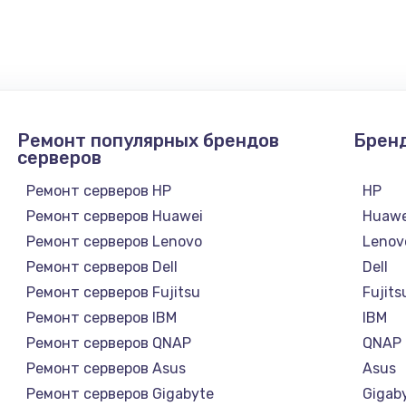
1300 руб.
Заказ
1200 руб.
Заказ
Ремонт популярных брендов
Брен
1500 руб.
Заказ
серверов
Ремонт серверов HP
HP
а
2500 руб.
Заказ
Ремонт серверов Huawei
Huawe
Ремонт серверов Lenovo
Lenov
1300 руб.
Заказ
Ремонт серверов Dell
Dell
Ремонт серверов Fujitsu
Fujits
900 руб.
Заказ
Ремонт серверов IBM
IBM
Ремонт серверов QNAP
QNAP
онтаж
1300 руб.
Заказ
Ремонт серверов Asus
Asus
Ремонт серверов Gigabyte
Gigab