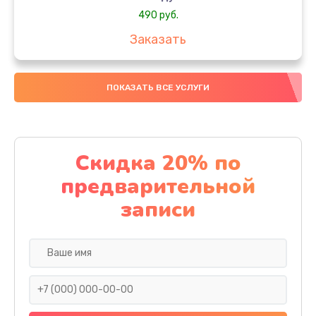
490 руб.
Заказать
Замена микрофона
ПОКАЗАТЬ ВСЕ УСЛУГИ
1600 руб.
Заказать
Замена аккумулятора
Скидка 20% по
1130 руб.
предварительной
Заказать
записи
Замена дисплея (экрана)
690 руб.
Заказать
Замена тачскрина