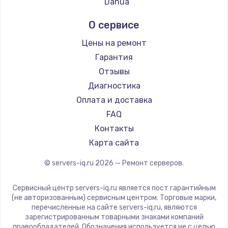
Dahua
990 руб.
Заказать
О сервисе
Цены на ремонт
Замена динамика
Гарантия
1500 руб.
Отзывы
Заказать
Диагностика
Оплата и доставка
Замена экрана
FAQ
1530 руб.
Контакты
Заказать
Карта сайта
Замена шлейфа матрицы
© servers-iq.ru
2026
— Ремонт серверов.
1130 руб.
Сервисный центр servers-iq.ru является пост гарантийным
Заказать
(не авторизованным) сервисным центром. Торговые марки,
перечисленные на сайте servers-iq.ru, являются
Замена USB порта
зарегистрированным товарными знаками компаний
правообладателей. Обозначения используется не с целью