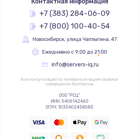
Контактная информация
400 руб.
+7 (383) 284-06-09
Заказать
+7 (800) 100-40-54
Замена слухового динамика
Новосибирск
,
 улица Чаплыгина, 47
350 руб.
Заказать
Ежедневно с 9:00 до 21:00
info@servers-iq.ru
Настройка программного обеспечения
500 руб.
Все консультации по телефону в нашем сервисе
совершенно бесплатны
Заказать
ООО "РСЦ"
Прошивка устройства (с сохранением данных)
ИНН: 5406142460
ОГРН: 1035402458585
3300 руб.
Заказать
Прошивка устройства (без сохранения данных)