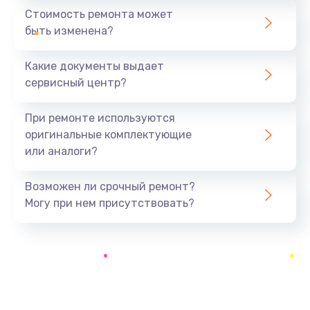
590 руб.
Стоимость ремонта может
быть изменена?
Заказать
Какие документы выдает
Замена задней крышки устройства
сервисный центр?
790 руб.
Заказать
При ремонте используются
оригинальные комплектующие
Замена микросхемы (звук, контроллер,
или аналоги?
процессор)
2100 руб.
Возможен ли срочный ремонт?
Заказать
Могу при нем присутствовать?
Замена кнопки включения/выключения
600 руб.
Заказать