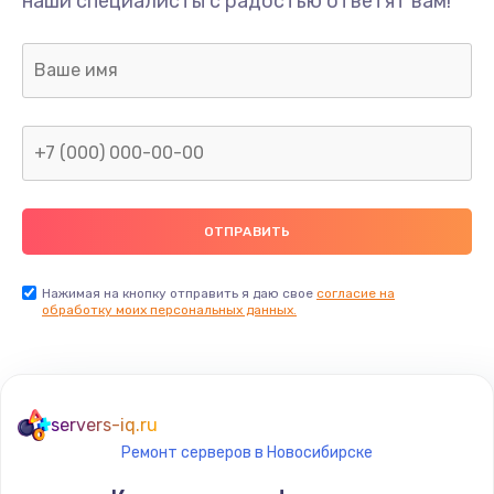
наши специалисты с радостью ответят вам!
690 руб.
Заказать
Замена камеры (внешней или внутренней)
450 руб.
Заказать
Замена вибро элемента
450 руб.
Нажимая на кнопку отправить я даю свое
согласие на
Заказать
обработку моих персональных данных.
Ремонт цепей питания платы
1490 руб.
servers-iq.ru
Заказать
Ремонт серверов в Новосибирске
Восстановление дорожек платы