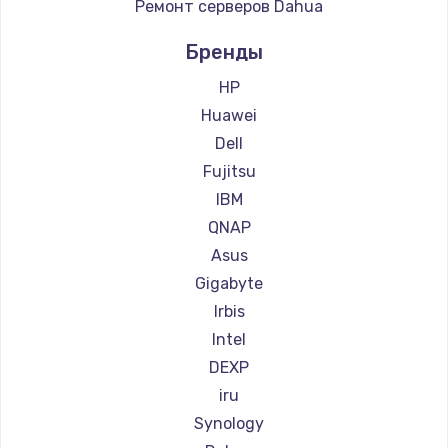
Ремонт серверов Dahua
990 руб.
Заказать
Бренды
HP
Замена SSD
Huawei
895 руб.
Dell
Заказать
Fujitsu
IBM
Замена клавиатуры
QNAP
1290 руб.
Asus
Заказать
Gigabyte
Irbis
Замена корпуса
Intel
890 руб.
DEXP
Заказать
iru
Synology
Замена тачпада