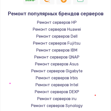
550 руб.
Заказать
Ремонт популярных брендов серверов
Ремонт серверов HP
Замена лотка Flash
Ремонт серверов Huawei
750 руб.
Ремонт серверов Dell
Заказать
Ремонт серверов Fujitsu
Ремонт серверов IBM
Замена лотка SIM
Ремонт серверов QNAP
790 руб.
Ремонт серверов Asus
Заказать
Ремонт серверов Gigabyte
Ремонт серверов Irbis
Замена северного моста
Ремонт серверов Intel
2300 руб.
Ремонт серверов DEXP
Заказать
Ремонт серверов iru
Ремонт серверов Synology
Восстановление данных