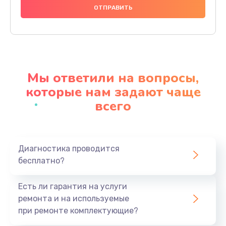
740 руб.
Заказать
Замена разъема питания
790 руб.
Мы ответили на вопросы,
Заказать
которые нам задают чаще
всего
Замена мультиконтроллера
1190 руб.
Заказать
Диагностика проводится
бесплатно?
Замена аудио разъема
790 руб.
Есть ли гарантия на услуги
Заказать
ремонта и на используемые
при ремонте комплектующие?
Замена модуля HDMI