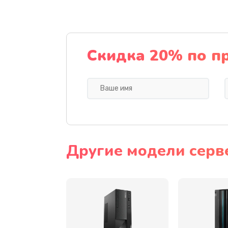
Замена тачскрина
Замена разъема питания
Скидка 20% по п
Замена мультиконтроллера
Замена аудио разъема
Замена модуля HDMI
Другие модели серв
Замена задней крышки устройс
Замена микросхемы (звук, контр
процессор)