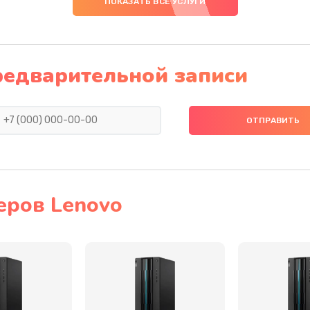
ПОКАЗАТЬ ВСЕ УСЛУГИ
20 мин
3 года
60 мин
3 года
редварительной записи
40 мин
3 года
40 мин
2 года
50 мин
2 года
еров Lenovo
тва
50 мин
1 год
оллер,
60 мин
3 года