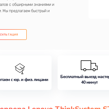
алов с обширными знаниями и
и. Мы предлагаем быстрый и
ем оригинальных компонентов, а также
ых работ. Наша цель - предоставить
ое обслуживание, удовлетворяя их
СУЛЬТАЦИЯ
медлите записаться на ремонт уже
Бесплатный выезд масте
таем с юр. и физ. лицами
40 минут