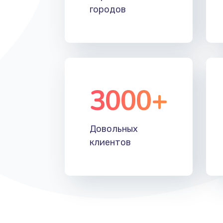
городов
Замена лотка SIM
Замена северного моста
Восстановление данных
3000+
Замена SSD
Замена клавиатуры
Довольных
клиентов
Замена корпуса
Замена тачпада
Замена динамика