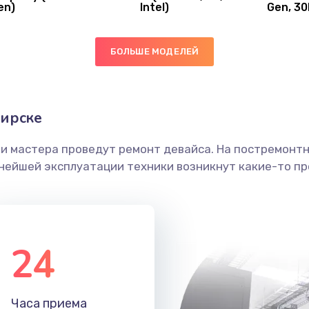
en)
Intel)
Gen, 30
40 мин
2 года
ы
20 мин
3 года
БОЛЬШЕ МОДЕЛЕЙ
30 мин
1 год
бирске
ечения
60 мин
2 года
ши мастера проведут ремонт девайса. На постремонт
ьнейшей эксплуатации техники возникнут какие-то пр
ением
50 мин
1 год
анения
30 мин
1 год
24
40 мин
1 год
Часа приема