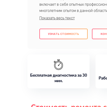
включает в себя опытных профессион
многолетним опытом в данной област
качественный ремонт с использовани
гарантируем качество всех проведенн
клиентам надежное и профессиональн
УЗНАТЬ СТОИМОСТЬ
КОН
потребности наилучшим образом. Не 
сейчас!
Бесплатная диагностика за 30
Рабо
мин.