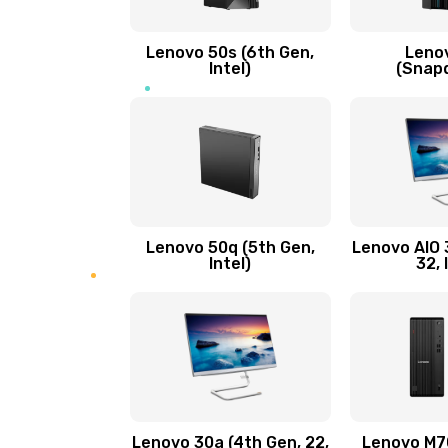
Замена кнопки включения/выкл
Lenovo 50s (6th Gen,
Leno
Замена разъема Micro, USB
Intel)
(Snap
Замена шлейфа кнопок, дисплея
Чистка от пыли или влаги
Ремонт элементов корпуса
Lenovo 50q (5th Gen,
Lenovo AIO 3
Intel)
32, 
Ремонт шлейфа
Замена камеры (внешней или вн
Замена вибро элемента
Lenovo 30a (4th Gen, 22,
Lenovo M70