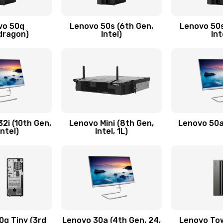
ючения
60 мин
2 года
vo 50q
Lenovo 50s (6th Gen,
Lenovo 50s
60 мин
3 года
dragon)
Intel)
Int
60 мин
2 года
40 мин
2 года
50 мин
2 года
2i (10th Gen,
Lenovo Mini (8th Gen,
Lenovo 50a 
Intel)
Intel, 1L)
50 мин
2 года
утренней)
20 мин
1 год
50 мин
2 года
q Tiny (3rd
Lenovo 30a (4th Gen, 24,
Lenovo Tow