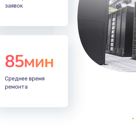
заявок
30 мин
1 год
40 мин
3 года
20 мин
1 год
85мин
30 мин
3 года
20 мин
3 года
Среднее время
ремонта
30 мин
1 год
50 мин
1 год
60 мин
1 год