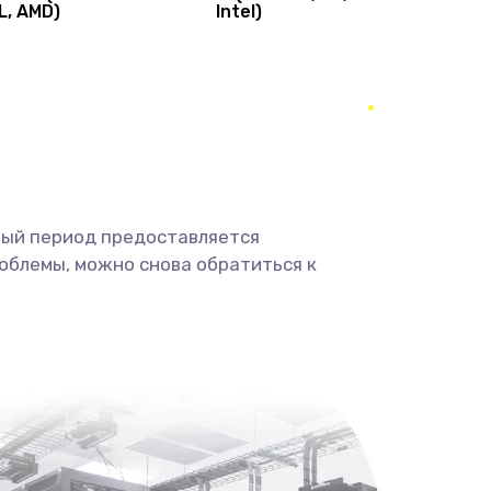
L, AMD)
Intel)
1490 руб.
Заказать
400 руб.
Заказать
350 руб.
Заказать
500 руб.
Заказать
ный период предоставляется
облемы, можно снова обратиться к
3300 руб.
Заказать
550 руб.
Заказать
750 руб.
Заказать