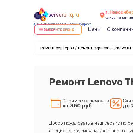
г. Новосиби
servers-iq.ru
улица Чаплыгин
Ремонт серверов в Новосибирске
Цены
О компани
ВЫБЕРИТЕ БРЕНД
Ремонт серверов
/
Ремонт серверов Lenovo в 
Ремонт Lenovo T
Стоимость ремонта
Ски
от 350 руб
до 
Добро пожаловать в наш сервис по ре
специализируемся на восстановлении