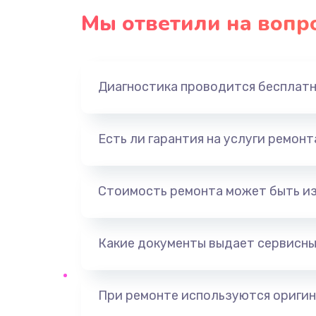
Мы ответили на вопр
Замена экрана
Замена шлейфа матрицы
Диагностика проводится бесплат
Замена USB порта
Есть ли гарантия на услуги ремон
Замена звуковой карты
Замена кнопки включения
Стоимость ремонта может быть и
Замена оперативной памяти
Какие документы выдает сервисны
Замена процессора
При ремонте используются оригин
Замена системы охлаждения