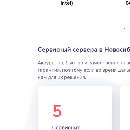
Intel)
G
Ремонт цепей питания платы
Восстановление дорожек плат
Замена слухового динамика
Сервисный сервера в Новоси
Настройка программного обесп
Аккуратно, быстро и качественно на
гарантия, поэтому если во время дал
Прошивка устройства (с сохран
нам для их решения.
данных)
Прошивка устройства (без сохр
данных)
5
Замена лотка Flash
Сервисных