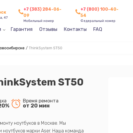
+7 (383) 284-06-
+7 (800) 100-40-
рск
09
54
а, 47
Мобильный номер
Федеральный номер
и
Гарантия
Отзывы
Контакты
FAQ
Новосибирске
/
ThinkSystem ST50
hinkSystem ST50
дка
Время ремонта
20%
от 20 мин
монту ноутбуков в Москве. Мы
 ноутбуков марки Aser. Наша команда