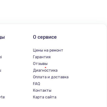
ать
ать
ды
О сервисе
ать
Цены на ремонт
ать
i
Гарантия
Отзывы
ать
u
Диагностика
Оплата и доставка
ать
FAQ
Контакты
ать
yte
Карта сайта