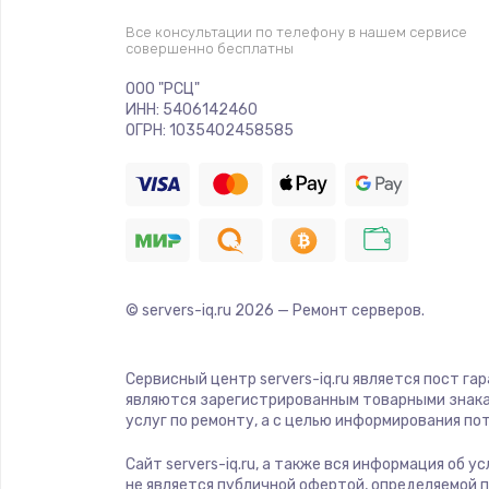
Все консультации по телефону в нашем сервисе
совершенно бесплатны
Замена USB порта
ООО "РСЦ"
ИНН: 5406142460
Замена звуковой карты
ОГРН: 1035402458585
Замена кнопки включения
Замена оперативной памяти
Замена процессора
© servers-iq.ru
2026
— Ремонт серверов.
Замена системы охлаждения
Сервисный центр servers-iq.ru является пост га
являются зарегистрированным товарными знака
услуг по ремонту, а с целью информирования п
Замена термопасты
Сайт servers-iq.ru, а также вся информация об 
не является публичной офертой, определяемой 