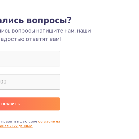
ать
тались вопросы?
лись вопросы напишите нам, наши
ать
радостью ответят вам!
ать
ать
ать
ать
тправить я даю свое
согласие на
ональных данных.
ать