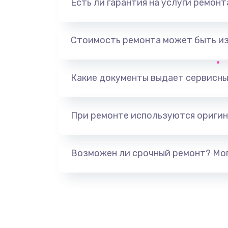
Есть ли гарантия на услуги ремон
Замена шлейфа кнопок, дисплея
Стоимость ремонта может быть и
Чистка от пыли или влаги
Ремонт элементов корпуса
Какие документы выдает сервисны
Ремонт шлейфа
При ремонте используются оригин
Замена камеры (внешней или вн
Возможен ли срочный ремонт? Мог
Замена вибро элемента
Ремонт цепей питания платы
Восстановление дорожек плат