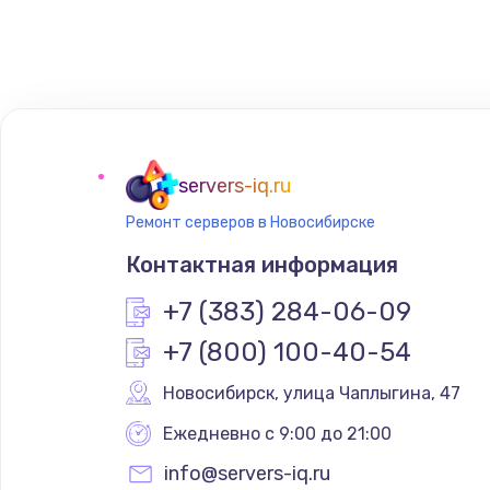
Восстановление данных
Замена SSD
Замена клавиатуры
servers-iq.ru
Ремонт серверов в Новосибирске
Замена корпуса
Контактная информация
Замена тачпада
+7 (383) 284-06-09
+7 (800) 100-40-54
Замена динамика
Новосибирск
,
 улица Чаплыгина, 47
Замена экрана
Ежедневно с 9:00 до 21:00
info@servers-iq.ru
Замена шлейфа матрицы