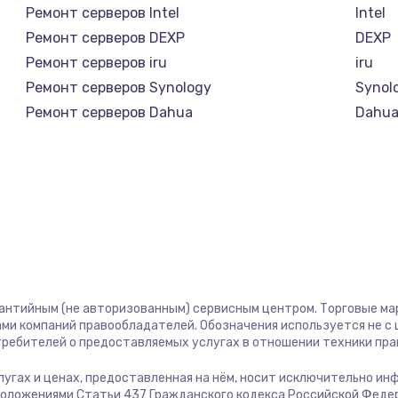
Заказ
Ремонт серверов Intel
Intel
Ремонт серверов DEXP
DEXP
1290 руб.
Заказ
Ремонт серверов iru
iru
Ремонт серверов Synology
Synol
1200 руб.
Заказ
Ремонт серверов Dahua
Dahu
2150 руб.
Заказ
760 руб.
Заказ
1800 руб.
Заказ
1600 руб.
Заказ
рантийным (не авторизованным) сервисным центром. Торговые марк
ми компаний правообладателей. Обозначения используется не 
отребителей о предоставляемых услугах в отношении техники пр
990 руб.
Заказ
услугах и ценах, предоставленная на нём, носит исключительно и
положениями Статьи 437 Гражданского кодекса Российской Феде