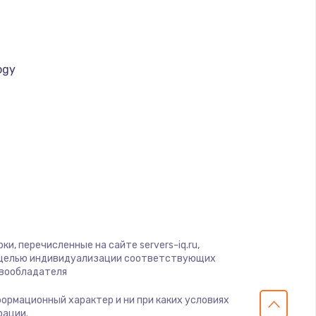
ать
ать
ogy
ать
a
ать
ать
ать
ать
и, перечисленные на сайте servers-iq.ru,
с целью индивидуализации соответствующих
авообладателя
ать
нформационный характер и ни при каких условиях
рации.