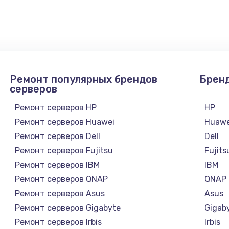
990 руб.
Заказ
895 руб.
Заказ
Ремонт популярных брендов
Брен
1290 руб.
Заказ
серверов
Ремонт серверов HP
HP
890 руб.
Заказ
Ремонт серверов Huawei
Huawe
Ремонт серверов Dell
Dell
990 руб.
Заказ
Ремонт серверов Fujitsu
Fujits
Ремонт серверов IBM
IBM
1500 руб.
Заказ
Ремонт серверов QNAP
QNAP
Ремонт серверов Asus
Asus
1530 руб.
Заказ
Ремонт серверов Gigabyte
Gigab
Ремонт серверов Irbis
Irbis
1130 руб.