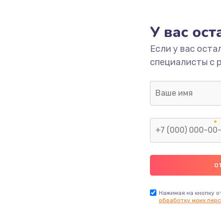
350 руб.
Заказ
У вас ос
Если у вас оста
ечения
500 руб.
Заказ
специалисты с 
ением
3300 руб.
Заказ
анения
550 руб.
Заказ
750 руб.
Заказ
790 руб.
Заказ
Нажимая на кнопку о
обработку моих перс
2300 руб.
Заказ