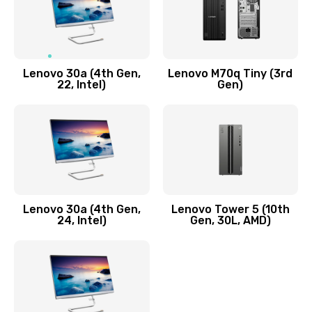
Чистка от пыли или влаги
1090 руб.
Заказать
Lenovo 30a (4th Gen,
Lenovo M70q Tiny (3rd
Ремонт элементов корпуса
22, Intel)
Gen)
890 руб.
Заказать
Ремонт шлейфа
690 руб.
Lenovo 30a (4th Gen,
Lenovo Tower 5 (10th
Заказать
24, Intel)
Gen, 30L, AMD)
Замена камеры (внешней или внутренней)
450 руб.
Заказать