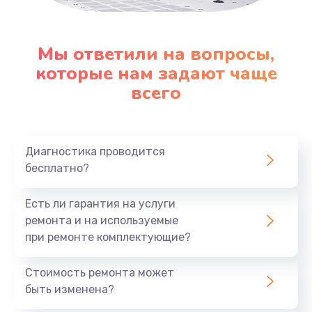
Заказать
Замена клавиатуры
Мы ответили на вопросы,
которые нам задают чаще
1290 руб.
всего
Заказать
Замена корпуса
890 руб.
Диагностика проводится
бесплатно?
Заказать
Есть ли гарантия на услуги
Замена тачпада
ремонта и на используемые
990 руб.
при ремонте комплектующие?
Заказать
Стоимость ремонта может
Замена динамика
быть изменена?