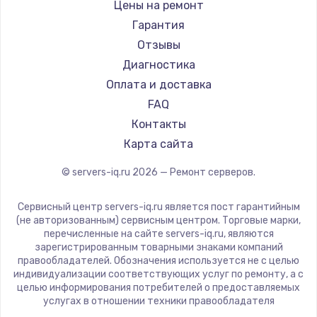
Цены на ремонт
Заказать
Гарантия
Ремонт разъема питания
Отзывы
Диагностика
1330 руб.
Оплата и доставка
Заказать
FAQ
Контакты
Замена видеокарты
Карта сайта
2100 руб.
Заказать
© servers-iq.ru
2026
— Ремонт серверов.
Сервисный центр servers-iq.ru является пост гарантийным
Ремонт цепей питания
(не авторизованным) сервисным центром. Торговые марки,
3000 руб.
перечисленные на сайте servers-iq.ru, являются
зарегистрированным товарными знаками компаний
Заказать
правообладателей. Обозначения используется не с целью
индивидуализации соответствующих услуг по ремонту, а с
целью информирования потребителей о предоставляемых
Замена материнской платы
услугах в отношении техники правообладателя
1590 руб.