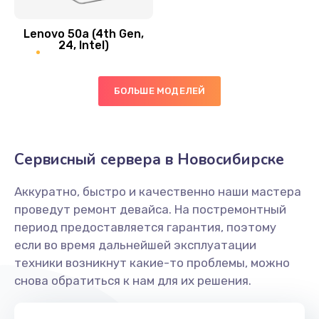
Замена вибро элемента
Lenovo 50a (4th Gen,
450 руб.
24, Intel)
Заказать
БОЛЬШЕ МОДЕЛЕЙ
Ремонт цепей питания платы
1490 руб.
Заказать
Сервисный сервера в Новосибирске
Восстановление дорожек платы
Аккуратно, быстро и качественно наши мастера
400 руб.
проведут ремонт девайса. На постремонтный
Заказать
период предоставляется гарантия, поэтому
если во время дальнейшей эксплуатации
Замена слухового динамика
техники возникнут какие-то проблемы, можно
снова обратиться к нам для их решения.
350 руб.
Заказать