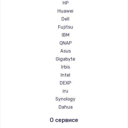
HP
Huawei
Настройка ОС
Dell
1360 руб.
Fujitsu
Заказать
IBM
QNAP
Замена петель
Asus
1250 руб.
Gigabyte
Заказать
Irbis
Intel
Настройка BIOS
DEXP
1260 руб.
iru
Заказать
Synology
Dahua
Замена видеочипа
О сервисе
2990 руб.