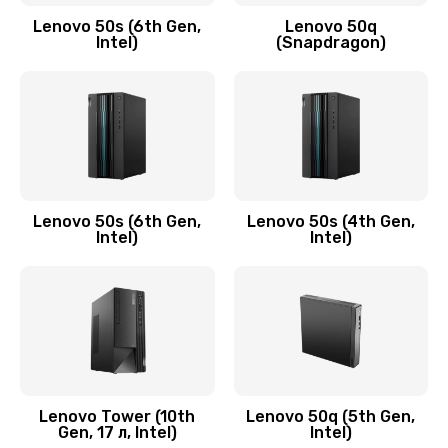
Заказать
Lenovo 50s (6th Gen,
Lenovo 50q
Intel)
(Snapdragon)
Замена аудио разъема
790 руб.
Заказать
Замена модуля HDMI
590 руб.
Lenovo 50s (6th Gen,
Lenovo 50s (4th Gen,
Intel)
Intel)
Заказать
Замена задней крышки устройства
790 руб.
Заказать
Замена микросхемы (звук, контроллер,
Lenovo Tower (10th
Lenovo 50q (5th Gen,
Gen, 17 л, Intel)
Intel)
процессор)