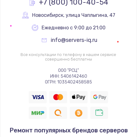
+7 (800) 100-40-54
Замена вебкамеры
1340 руб.
Новосибирск
,
 улица Чаплыгина, 47
Заказать
Ежедневно с 9:00 до 21:00
info@servers-iq.ru
Ремонт петель крышки
990 руб.
Все консультации по телефону в нашем сервисе
совершенно бесплатны
Заказать
ООО "РСЦ"
Настройка Wi-Fi
ИНН: 5406142460
ОГРН: 1035402458585
1260 руб.
Заказать
Замена шим-контроллера
3900 руб.
Ремонт популярных брендов серверов
Заказать