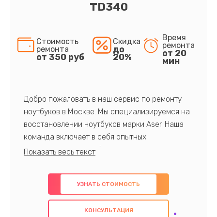
TD340
Время
Стоимость
Скидка
ремонта
до
ремонта
от 20
от 350 руб
20%
мин
Добро пожаловать в наш сервис по ремонту
ноутбуков в Москве. Мы специализируемся на
восстановлении ноутбуков марки Aser. Наша
команда включает в себя опытных
профессионалов с обширными знаниями и
многолетним опытом в данной области. Мы
предлагаем быстрый и качественный ремонт с
УЗНАТЬ СТОИМОСТЬ
использованием оригинальных компонентов, а
также гарантируем качество всех
КОНСУЛЬТАЦИЯ
проведенных работ. Наша цель - предоставить