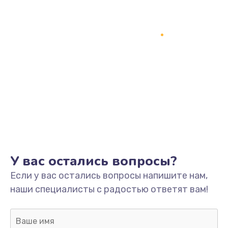
1200 руб.
Заказать
Замена кнопки включения
2150 руб.
Заказать
Замена оперативной памяти
760 руб.
Заказать
У вас остались вопросы?
Замена процессора
Если у вас остались вопросы напишите нам,
1800 руб.
наши специалисты с радостью ответят вам!
Заказать
Замена системы охлаждения