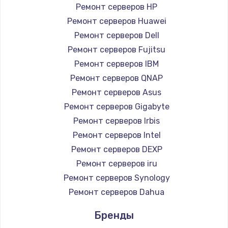
Ремонт серверов HP
Замена HDMI
Ремонт серверов Huawei
1200 руб.
Ремонт серверов Dell
Заказать
Ремонт серверов Fujitsu
Ремонт серверов IBM
Установка драйверов
Ремонт серверов QNAP
950 руб.
Ремонт серверов Asus
Ремонт серверов Gigabyte
Заказать
Ремонт серверов Irbis
Замена жесткого диска
Ремонт серверов Intel
Ремонт серверов DEXP
1000 руб.
Ремонт серверов iru
Заказать
Ремонт серверов Synology
Ремонт серверов Dahua
Чистка от пыли
1330 руб.
Бренды
Заказать