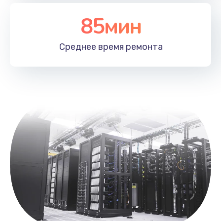
Заказать
85мин
Замена лотка SIM
790 руб.
Среднее время
ремонта
Заказать
Замена северного моста
2300 руб.
Заказать
Восстановление данных
990 руб.
Заказать
Замена SSD
895 руб.