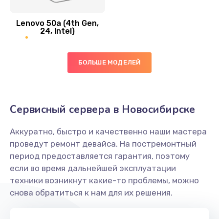
Замена вибро элемента
Lenovo 50a (4th Gen,
450 руб.
24, Intel)
Заказать
БОЛЬШЕ МОДЕЛЕЙ
Ремонт цепей питания платы
1490 руб.
Заказать
Сервисный сервера в Новосибирске
Восстановление дорожек платы
Аккуратно, быстро и качественно наши мастера
400 руб.
проведут ремонт девайса. На постремонтный
Заказать
период предоставляется гарантия, поэтому
если во время дальнейшей эксплуатации
Замена слухового динамика
техники возникнут какие-то проблемы, можно
снова обратиться к нам для их решения.
350 руб.
Заказать