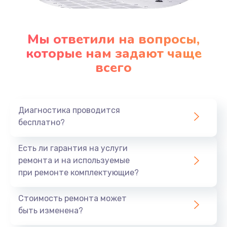
Заказать
Замена клавиатуры
Мы ответили на вопросы,
которые нам задают чаще
1290 руб.
всего
Заказать
Замена корпуса
890 руб.
Диагностика проводится
бесплатно?
Заказать
Есть ли гарантия на услуги
Замена тачпада
ремонта и на используемые
990 руб.
при ремонте комплектующие?
Заказать
Стоимость ремонта может
Замена динамика
быть изменена?