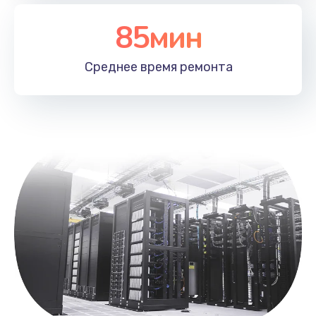
Заказать
85мин
Замена лотка SIM
790 руб.
Среднее время
ремонта
Заказать
Замена северного моста
2300 руб.
Заказать
Восстановление данных
990 руб.
Заказать
Замена SSD
895 руб.