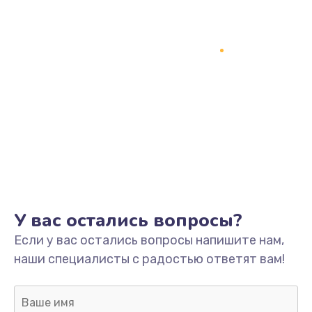
1200 руб.
Заказать
Замена кнопки включения
2150 руб.
Заказать
Замена оперативной памяти
760 руб.
Заказать
У вас остались вопросы?
Замена процессора
Если у вас остались вопросы напишите нам,
1800 руб.
наши специалисты с радостью ответят вам!
Заказать
Замена системы охлаждения