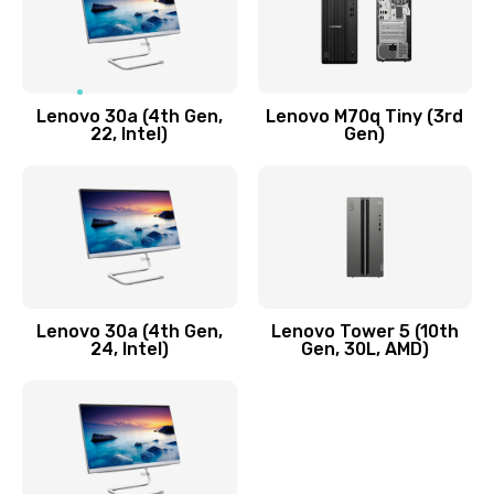
Чистка от пыли или влаги
1090 руб.
Заказать
Lenovo 30a (4th Gen,
Lenovo M70q Tiny (3rd
Ремонт элементов корпуса
22, Intel)
Gen)
890 руб.
Заказать
Ремонт шлейфа
690 руб.
Lenovo 30a (4th Gen,
Lenovo Tower 5 (10th
Заказать
24, Intel)
Gen, 30L, AMD)
Замена камеры (внешней или внутренней)
450 руб.
Заказать