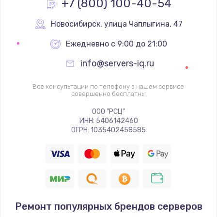
+7 (800) 100-40-54
Замена вебкамеры
1340 руб.
Новосибирск
,
 улица Чаплыгина, 47
Заказать
Ежедневно с 9:00 до 21:00
info@servers-iq.ru
Ремонт петель крышки
990 руб.
Все консультации по телефону в нашем сервисе
совершенно бесплатны
Заказать
ООО "РСЦ"
Настройка Wi-Fi
ИНН: 5406142460
ОГРН: 1035402458585
1260 руб.
Заказать
Замена шим-контроллера
3900 руб.
Ремонт популярных брендов серверов
Заказать