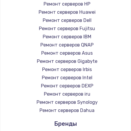
Ремонт серверов HP
Замена HDMI
Ремонт серверов Huawei
1200 руб.
Ремонт серверов Dell
Заказать
Ремонт серверов Fujitsu
Ремонт серверов IBM
Установка драйверов
Ремонт серверов QNAP
950 руб.
Ремонт серверов Asus
Ремонт серверов Gigabyte
Заказать
Ремонт серверов Irbis
Замена жесткого диска
Ремонт серверов Intel
Ремонт серверов DEXP
1000 руб.
Ремонт серверов iru
Заказать
Ремонт серверов Synology
Ремонт серверов Dahua
Чистка от пыли
1330 руб.
Бренды
Заказать