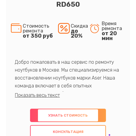
RD650
Время
Стоимость
Скидка
ремонта
до
ремонта
от 20
от 350 руб
20%
мин
Добро пожаловать в наш сервис по ремонту
ноутбуков в Москве. Мы специализируемся на
восстановлении ноутбуков марки Aser. Наша
команда включает в себя опытных
профессионалов с обширными знаниями и
многолетним опытом в данной области. Мы
предлагаем быстрый и качественный ремонт с
УЗНАТЬ СТОИМОСТЬ
использованием оригинальных компонентов, а
также гарантируем качество всех
КОНСУЛЬТАЦИЯ
проведенных работ. Наша цель - предоставить