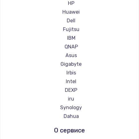
HP
Huawei
Настройка ОС
Dell
1360 руб.
Fujitsu
Заказать
IBM
QNAP
Замена петель
Asus
1250 руб.
Gigabyte
Заказать
Irbis
Intel
Настройка BIOS
DEXP
1260 руб.
iru
Заказать
Synology
Dahua
Замена видеочипа
О сервисе
2990 руб.