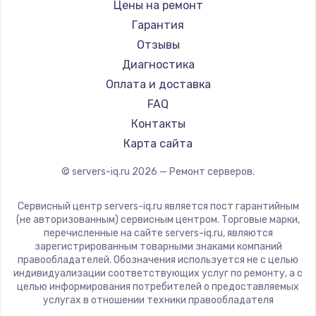
Цены на ремонт
Заказать
Гарантия
Ремонт разъема питания
Отзывы
Диагностика
1330 руб.
Оплата и доставка
Заказать
FAQ
Контакты
Замена видеокарты
Карта сайта
2100 руб.
Заказать
© servers-iq.ru
2026
— Ремонт серверов.
Сервисный центр servers-iq.ru является пост гарантийным
Ремонт цепей питания
(не авторизованным) сервисным центром. Торговые марки,
3000 руб.
перечисленные на сайте servers-iq.ru, являются
зарегистрированным товарными знаками компаний
Заказать
правообладателей. Обозначения используется не с целью
индивидуализации соответствующих услуг по ремонту, а с
целью информирования потребителей о предоставляемых
Замена материнской платы
услугах в отношении техники правообладателя
1590 руб.