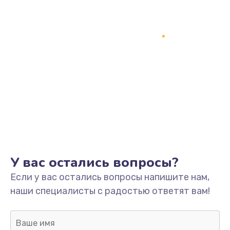
1200 руб.
Заказать
Замена кнопки включения
2150 руб.
Заказать
Замена оперативной памяти
760 руб.
Заказать
У вас остались вопросы?
Замена процессора
Если у вас остались вопросы напишите нам,
1800 руб.
наши специалисты с радостью ответят вам!
Заказать
Замена системы охлаждения