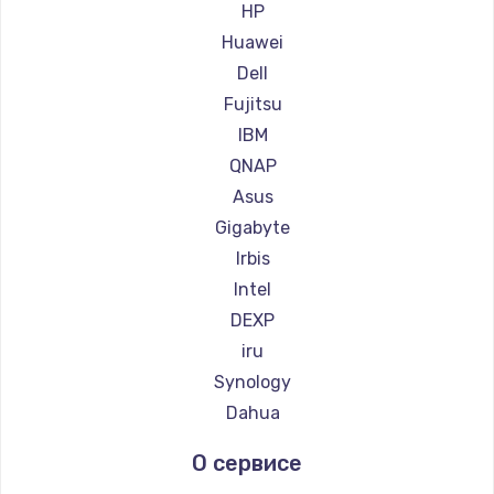
HP
Huawei
Настройка ОС
Dell
1360 руб.
Fujitsu
Заказать
IBM
QNAP
Замена петель
Asus
1250 руб.
Gigabyte
Заказать
Irbis
Intel
Настройка BIOS
DEXP
1260 руб.
iru
Заказать
Synology
Dahua
Замена видеочипа
О сервисе
2990 руб.