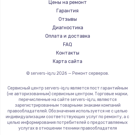
Цены на ремонт
Заказать
Гарантия
Ремонт разъема питания
Отзывы
Диагностика
1330 руб.
Оплата и доставка
Заказать
FAQ
Контакты
Замена видеокарты
Карта сайта
2100 руб.
Заказать
© servers-iq.ru
2026
— Ремонт серверов.
Сервисный центр servers-iq.ru является пост гарантийным
Ремонт цепей питания
(не авторизованным) сервисным центром. Торговые марки,
3000 руб.
перечисленные на сайте servers-iq.ru, являются
зарегистрированным товарными знаками компаний
Заказать
правообладателей. Обозначения используется не с целью
индивидуализации соответствующих услуг по ремонту, а с
целью информирования потребителей о предоставляемых
Замена материнской платы
услугах в отношении техники правообладателя
1590 руб.