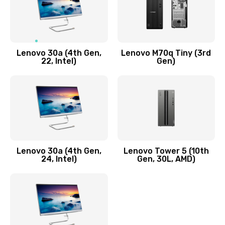
Чистка от пыли или влаги
1090 руб.
Заказать
Lenovo 30a (4th Gen,
Lenovo M70q Tiny (3rd
Ремонт элементов корпуса
22, Intel)
Gen)
890 руб.
Заказать
Ремонт шлейфа
690 руб.
Lenovo 30a (4th Gen,
Lenovo Tower 5 (10th
Заказать
24, Intel)
Gen, 30L, AMD)
Замена камеры (внешней или внутренней)
450 руб.
Заказать