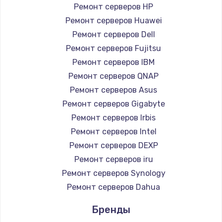
Ремонт серверов HP
Замена HDMI
Ремонт серверов Huawei
1200 руб.
Ремонт серверов Dell
Заказать
Ремонт серверов Fujitsu
Ремонт серверов IBM
Установка драйверов
Ремонт серверов QNAP
950 руб.
Ремонт серверов Asus
Ремонт серверов Gigabyte
Заказать
Ремонт серверов Irbis
Замена жесткого диска
Ремонт серверов Intel
Ремонт серверов DEXP
1000 руб.
Ремонт серверов iru
Заказать
Ремонт серверов Synology
Ремонт серверов Dahua
Чистка от пыли
1330 руб.
Бренды
Заказать