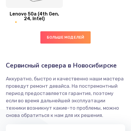
Замена вибро элемента
Lenovo 50a (4th Gen,
450 руб.
24, Intel)
Заказать
БОЛЬШЕ МОДЕЛЕЙ
Ремонт цепей питания платы
1490 руб.
Заказать
Сервисный сервера в Новосибирске
Восстановление дорожек платы
Аккуратно, быстро и качественно наши мастера
400 руб.
проведут ремонт девайса. На постремонтный
Заказать
период предоставляется гарантия, поэтому
если во время дальнейшей эксплуатации
Замена слухового динамика
техники возникнут какие-то проблемы, можно
снова обратиться к нам для их решения.
350 руб.
Заказать