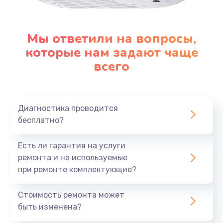
Заказать
Замена клавиатуры
Мы ответили на вопросы,
которые нам задают чаще
1290 руб.
всего
Заказать
Замена корпуса
890 руб.
Диагностика проводится
бесплатно?
Заказать
Есть ли гарантия на услуги
Замена тачпада
ремонта и на используемые
990 руб.
при ремонте комплектующие?
Заказать
Стоимость ремонта может
Замена динамика
быть изменена?