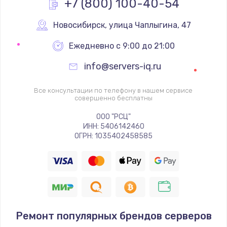
+7 (800) 100-40-54
Замена вебкамеры
1340 руб.
Новосибирск
,
 улица Чаплыгина, 47
Заказать
Ежедневно с 9:00 до 21:00
info@servers-iq.ru
Ремонт петель крышки
990 руб.
Все консультации по телефону в нашем сервисе
совершенно бесплатны
Заказать
ООО "РСЦ"
Настройка Wi-Fi
ИНН: 5406142460
ОГРН: 1035402458585
1260 руб.
Заказать
Замена шим-контроллера
3900 руб.
Ремонт популярных брендов серверов
Заказать