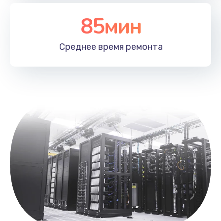
Заказать
85мин
Замена лотка SIM
790 руб.
Среднее время
ремонта
Заказать
Замена северного моста
2300 руб.
Заказать
Восстановление данных
990 руб.
Заказать
Замена SSD
895 руб.