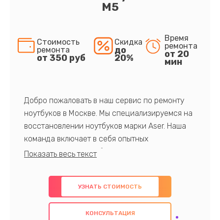
M5
Время
Стоимость
Скидка
ремонта
до
ремонта
от 20
от 350 руб
20%
мин
Добро пожаловать в наш сервис по ремонту
ноутбуков в Москве. Мы специализируемся на
восстановлении ноутбуков марки Aser. Наша
команда включает в себя опытных
профессионалов с обширными знаниями и
многолетним опытом в данной области. Мы
предлагаем быстрый и качественный ремонт с
УЗНАТЬ СТОИМОСТЬ
использованием оригинальных компонентов, а
также гарантируем качество всех
КОНСУЛЬТАЦИЯ
проведенных работ. Наша цель - предоставить