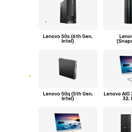
процессор)
Замена кнопки включения/выкл
Lenovo 50s (6th Gen,
Leno
Замена разъема Micro, USB
Intel)
(Snap
Замена шлейфа кнопок, дисплея
Чистка от пыли или влаги
Ремонт элементов корпуса
Lenovo 50q (5th Gen,
Lenovo AIO 3
Intel)
32, 
Ремонт шлейфа
Замена камеры (внешней или вн