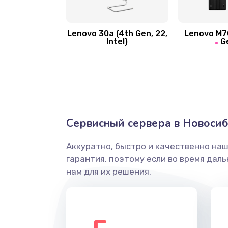
Замена вибро элемента
Lenovo 30a (4th Gen, 22,
Lenovo M70
Intel)
G
Ремонт цепей питания платы
Восстановление дорожек плат
Замена слухового динамика
Сервисный сервера в Новоси
Настройка программного обесп
Аккуратно, быстро и качественно на
гарантия, поэтому если во время дал
Прошивка устройства (с сохран
нам для их решения.
данных)
Прошивка устройства (без сохр
данных)