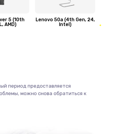
450 руб.
Заказать
er 5 (10th
Lenovo 50a (4th Gen, 24,
L, AMD)
Intel)
1490 руб.
Заказать
400 руб.
Заказать
350 руб.
Заказать
500 руб.
Заказать
ный период предоставляется
облемы, можно снова обратиться к
3300 руб.
Заказать
550 руб.
Заказать