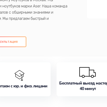
 ноутбуков марки Aser. Наша команда
алов с обширными знаниями и
и. Мы предлагаем быстрый и
ем оригинальных компонентов, а также
ых работ. Наша цель - предоставить
ое обслуживание, удовлетворяя их
СУЛЬТАЦИЯ
медлите записаться на ремонт уже
Бесплатный выезд масте
таем с юр. и физ. лицами
40 минут