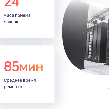
24
30 мин
3 года
Часа приема
заявок
30 мин
1 год
30 мин
1 год
30 мин
1 год
85мин
30 мин
2 года
40 мин
3 года
Среднее время
ремонта
40 мин
2 года
50 мин
2 года