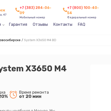
+7 (383) 284-06-
+7 (800) 100-40-
рск
09
54
а, 47
Мобильный номер
Федеральный номер
и
Гарантия
Отзывы
Контакты
FAQ
Новосибирске
/
System X3650 M4 BD
System X3650 M4
дка
Время ремонта
20%
от 20 мин
монту ноутбуков в Москве. Мы