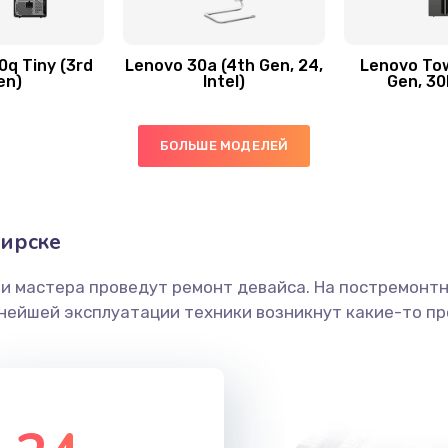
50 мин
3 года
q Tiny (3rd
Lenovo 30a (4th Gen, 24,
Lenovo Tow
en)
Intel)
Gen, 30
20 мин
3 года
ы
40 мин
1 год
БОЛЬШЕ МОДЕЛЕЙ
40 мин
1 год
бирске
ечения
40 мин
1 год
ши мастера проведут ремонт девайса. На постремонт
ьнейшей эксплуатации техники возникнут какие-то пр
ением
20 мин
2 года
анения
60 мин
2 года