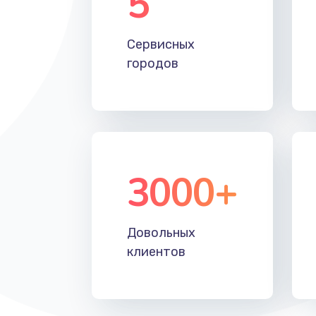
5
Замена лотка Flash
Сервисных
городов
Замена лотка SIM
Замена северного моста
Восстановление данных
3000+
Замена SSD
Замена клавиатуры
Довольных
клиентов
Замена корпуса
Замена тачпада