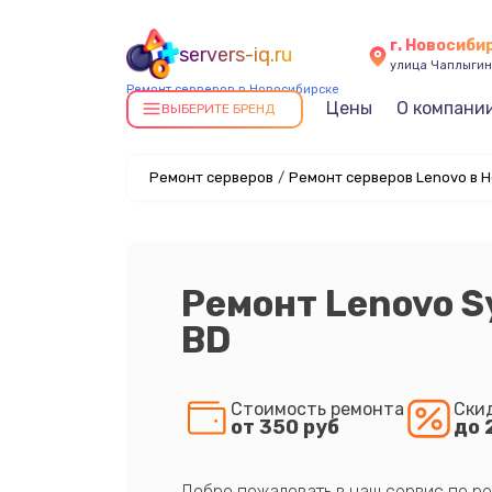
г. Новосиби
servers-iq.ru
улица Чаплыгин
Ремонт серверов в Новосибирске
Цены
О компани
ВЫБЕРИТЕ БРЕНД
Ремонт серверов
/
Ремонт серверов Lenovo в 
Ремонт Lenovo 
BD
Стоимость ремонта
Ски
от 350 руб
до 
Добро пожаловать в наш сервис по ре