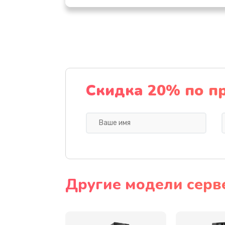
Замена дисплея (экрана)
Замена тачскрина
Замена разъема питания
Скидка 20% по п
Замена мультиконтроллера
Замена аудио разъема
Замена модуля HDMI
Другие модели серв
Замена задней крышки устройс
Замена микросхемы (звук, контр