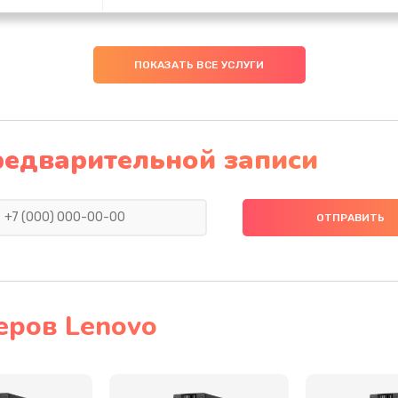
50 мин
3 года
ПОКАЗАТЬ ВСЕ УСЛУГИ
30 мин
3 года
20 мин
3 года
редварительной записи
20 мин
2 года
30 мин
2 года
50 мин
2 года
еров Lenovo
тва
30 мин
1 год
оллер,