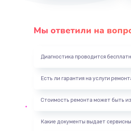
Замена динамика
Мы ответили на вопр
Замена экрана
Замена шлейфа матрицы
Диагностика проводится бесплат
Замена USB порта
Есть ли гарантия на услуги ремон
Замена звуковой карты
Замена кнопки включения
Стоимость ремонта может быть и
Замена оперативной памяти
Какие документы выдает сервисны
Замена процессора