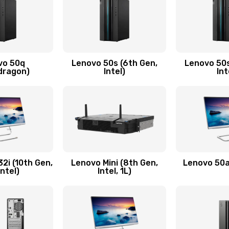
30 мин
3 года
ючения
60 мин
3 года
vo 50q
Lenovo 50s (6th Gen,
Lenovo 50s
20 мин
2 года
dragon)
Intel)
Int
30 мин
1 год
30 мин
1 год
40 мин
1 год
2i (10th Gen,
Lenovo Mini (8th Gen,
Lenovo 50a 
Intel)
Intel, 1L)
60 мин
2 года
утренней)
30 мин
3 года