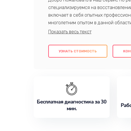
специализируемся на восстановлении
включает в себя опытных профессион
многолетним опытом в данной област
качественный ремонт с использовани
гарантируем качество всех проведенн
клиентам надежное и профессиональн
УЗНАТЬ СТОИМОСТЬ
КОН
потребности наилучшим образом. Не 
сейчас!
Бесплатная диагностика за 30
Рабо
мин.