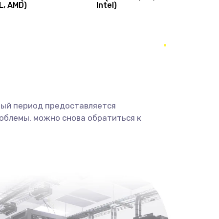
L, AMD)
Intel)
1490 руб.
Заказать
400 руб.
Заказать
350 руб.
Заказать
500 руб.
Заказать
ный период предоставляется
облемы, можно снова обратиться к
3300 руб.
Заказать
550 руб.
Заказать
750 руб.
Заказать