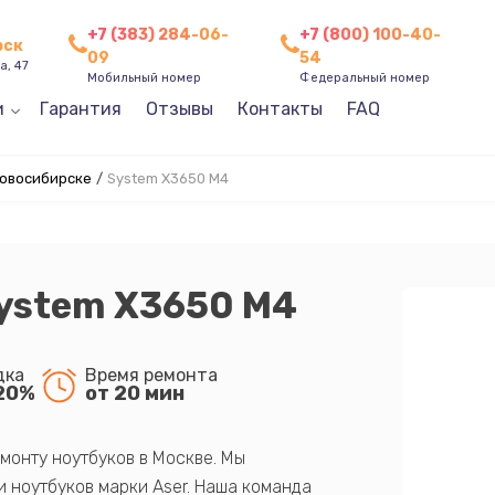
+7 (383) 284-06-
+7 (800) 100-40-
рск
09
54
а, 47
Мобильный номер
Федеральный номер
и
Гарантия
Отзывы
Контакты
FAQ
Новосибирске
/
System X3650 M4
System X3650 M4
дка
Время ремонта
20%
от 20 мин
монту ноутбуков в Москве. Мы
 ноутбуков марки Aser. Наша команда