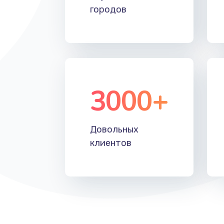
городов
Замена лотка SIM
Замена северного моста
Восстановление данных
3000+
Замена SSD
Замена клавиатуры
Довольных
клиентов
Замена корпуса
Замена тачпада
Замена динамика