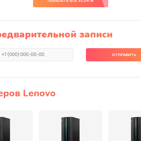
ПОКАЗАТЬ ВСЕ УСЛУГИ
30 мин
3 года
50 мин
1 год
редварительной записи
20 мин
3 года
30 мин
1 год
60 мин
3 года
еров Lenovo
тва
20 мин
1 год
оллер,
30 мин
1 год