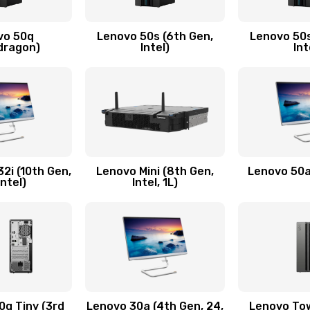
ючения
20 мин
1 год
vo 50q
Lenovo 50s (6th Gen,
Lenovo 50s
50 мин
2 года
dragon)
Intel)
Int
40 мин
1 год
20 мин
3 года
50 мин
2 года
2i (10th Gen,
Lenovo Mini (8th Gen,
Lenovo 50a 
Intel)
Intel, 1L)
30 мин
3 года
утренней)
30 мин
2 года
20 мин
3 года
q Tiny (3rd
Lenovo 30a (4th Gen, 24,
Lenovo Tow