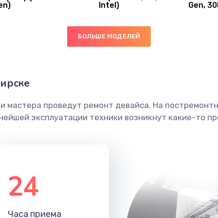
en)
Intel)
Gen, 30
50 мин
3 года
ы
20 мин
2 года
БОЛЬШЕ МОДЕЛЕЙ
60 мин
2 года
бирске
ечения
40 мин
2 года
ши мастера проведут ремонт девайса. На постремонт
ьнейшей эксплуатации техники возникнут какие-то пр
ением
20 мин
2 года
анения
60 мин
3 года
24
40 мин
2 года
Часа приема