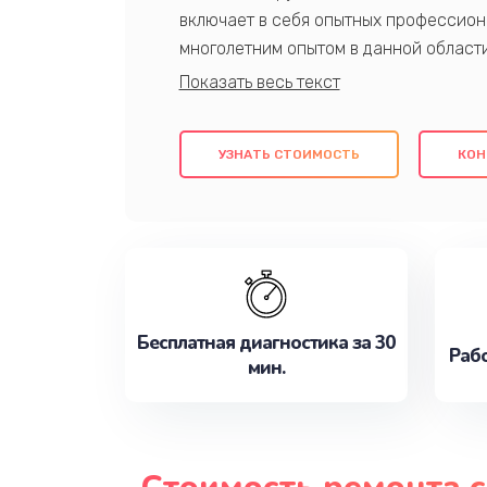
включает в себя опытных профессион
многолетним опытом в данной област
качественный ремонт с использовани
гарантируем качество всех проведенн
клиентам надежное и профессиональн
УЗНАТЬ СТОИМОСТЬ
КОН
потребности наилучшим образом. Не 
сейчас!
Бесплатная диагностика за 30
Рабо
мин.