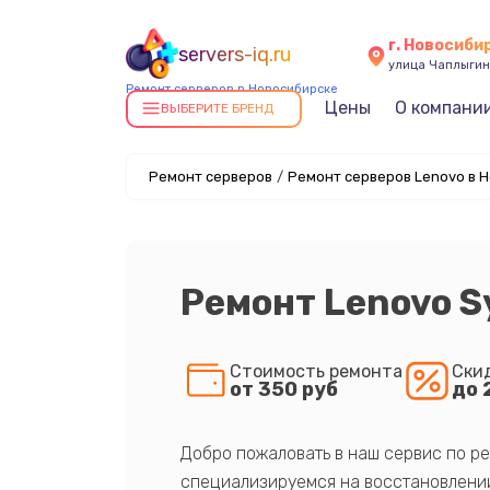
г. Новосиби
servers-iq.ru
улица Чаплыгин
Ремонт серверов в Новосибирске
Цены
О компани
ВЫБЕРИТЕ БРЕНД
Ремонт серверов
/
Ремонт серверов Lenovo в 
Ремонт Lenovo 
Стоимость ремонта
Ски
от 350 руб
до 
Добро пожаловать в наш сервис по ре
специализируемся на восстановлении