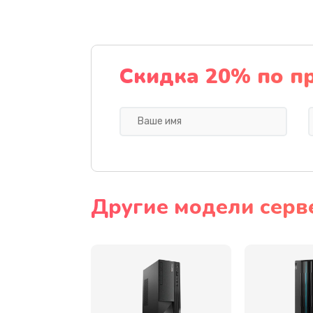
Замена тачскрина
Замена разъема питания
Скидка 20% по п
Замена мультиконтроллера
Замена аудио разъема
Замена модуля HDMI
Другие модели серв
Замена задней крышки устройс
Замена микросхемы (звук, контр
процессор)