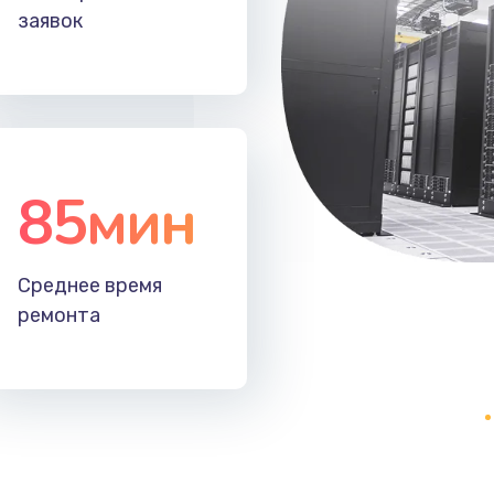
заявок
50 мин
1 год
40 мин
2 года
30 мин
3 года
85мин
60 мин
1 год
50 мин
1 год
Среднее время
ремонта
20 мин
3 года
40 мин
3 года
50 мин
2 года