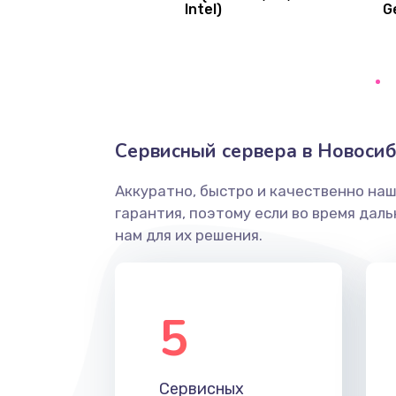
Intel)
G
Ремонт цепей питания платы
Восстановление дорожек плат
Замена слухового динамика
Сервисный сервера в Новоси
Настройка программного обесп
Аккуратно, быстро и качественно на
гарантия, поэтому если во время дал
Прошивка устройства (с сохран
нам для их решения.
данных)
Прошивка устройства (без сохр
данных)
5
Замена лотка Flash
Сервисных