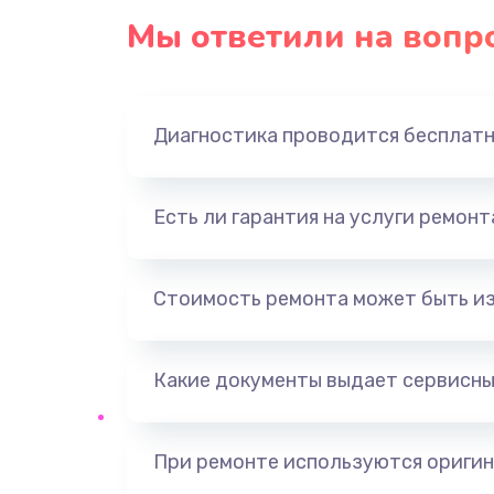
Мы ответили на вопр
Замена экрана
Замена шлейфа матрицы
Диагностика проводится бесплат
Замена USB порта
Есть ли гарантия на услуги ремон
Замена звуковой карты
Замена кнопки включения
Стоимость ремонта может быть и
Замена оперативной памяти
Какие документы выдает сервисны
Замена процессора
При ремонте используются оригин
Замена системы охлаждения