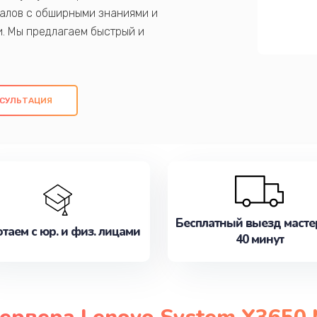
алов с обширными знаниями и
и. Мы предлагаем быстрый и
ем оригинальных компонентов, а также
ых работ. Наша цель - предоставить
ое обслуживание, удовлетворяя их
СУЛЬТАЦИЯ
медлите записаться на ремонт уже
Бесплатный выезд масте
таем с юр. и физ. лицами
40 минут