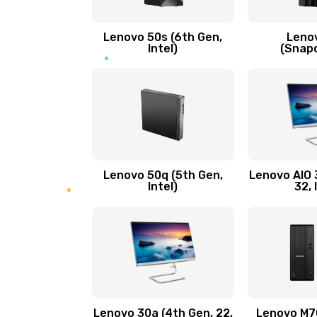
Замена кнопки включения/выкл
Lenovo 50s (6th Gen,
Leno
Замена разъема Micro, USB
Intel)
(Snap
Замена шлейфа кнопок, дисплея
Чистка от пыли или влаги
Ремонт элементов корпуса
Lenovo 50q (5th Gen,
Lenovo AIO 3
Intel)
32, 
Ремонт шлейфа
Замена камеры (внешней или вн
Замена вибро элемента
Lenovo 30a (4th Gen, 22,
Lenovo M70