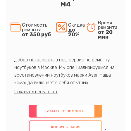
M4
Время
Стоимость
Скидка
ремонта
до
ремонта
от 20
от 350 руб
20%
мин
Добро пожаловать в наш сервис по ремонту
ноутбуков в Москве. Мы специализируемся на
восстановлении ноутбуков марки Aser. Наша
команда включает в себя опытных
профессионалов с обширными знаниями и
многолетним опытом в данной области. Мы
предлагаем быстрый и качественный ремонт с
УЗНАТЬ СТОИМОСТЬ
использованием оригинальных компонентов, а
также гарантируем качество всех
КОНСУЛЬТАЦИЯ
проведенных работ. Наша цель - предоставить