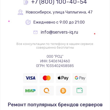
+7 (800) 100-40-54
Замена вебкамеры
1340 руб.
Новосибирск
,
 улица Чаплыгина, 47
Заказать
Ежедневно с 9:00 до 21:00
info@servers-iq.ru
Ремонт петель крышки
990 руб.
Все консультации по телефону в нашем сервисе
совершенно бесплатны
Заказать
ООО "РСЦ"
Настройка Wi-Fi
ИНН: 5406142460
ОГРН: 1035402458585
1260 руб.
Заказать
Замена шим-контроллера
3900 руб.
Ремонт популярных брендов серверов
Заказать