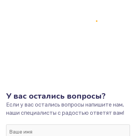
1200 руб.
Заказать
Замена кнопки включения
2150 руб.
Заказать
Замена оперативной памяти
760 руб.
Заказать
У вас остались вопросы?
Замена процессора
Если у вас остались вопросы напишите нам,
1800 руб.
наши специалисты с радостью ответят вам!
Заказать
Замена системы охлаждения