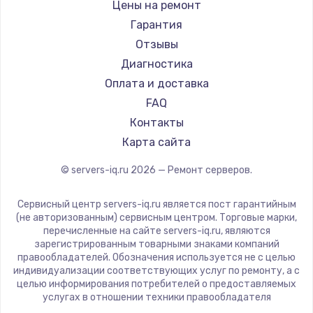
Цены на ремонт
Заказать
Гарантия
Ремонт разъема питания
Отзывы
Диагностика
1330 руб.
Оплата и доставка
Заказать
FAQ
Контакты
Замена видеокарты
Карта сайта
2100 руб.
Заказать
© servers-iq.ru
2026
— Ремонт серверов.
Сервисный центр servers-iq.ru является пост гарантийным
Ремонт цепей питания
(не авторизованным) сервисным центром. Торговые марки,
3000 руб.
перечисленные на сайте servers-iq.ru, являются
зарегистрированным товарными знаками компаний
Заказать
правообладателей. Обозначения используется не с целью
индивидуализации соответствующих услуг по ремонту, а с
целью информирования потребителей о предоставляемых
Замена материнской платы
услугах в отношении техники правообладателя
1590 руб.