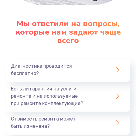
Заказать
Замена клавиатуры
Мы ответили на вопросы,
которые нам задают чаще
1290 руб.
всего
Заказать
Замена корпуса
890 руб.
Диагностика проводится
бесплатно?
Заказать
Есть ли гарантия на услуги
Замена тачпада
ремонта и на используемые
990 руб.
при ремонте комплектующие?
Заказать
Стоимость ремонта может
Замена динамика
быть изменена?