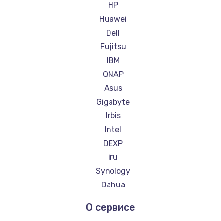
HP
Huawei
Настройка ОС
Dell
1360 руб.
Fujitsu
Заказать
IBM
QNAP
Замена петель
Asus
1250 руб.
Gigabyte
Заказать
Irbis
Intel
Настройка BIOS
DEXP
1260 руб.
iru
Заказать
Synology
Dahua
Замена видеочипа
О сервисе
2990 руб.