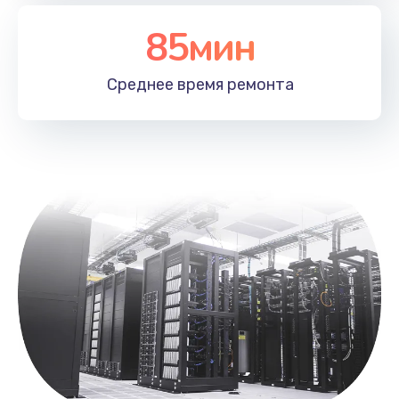
Заказать
85мин
Замена лотка SIM
790 руб.
Среднее время
ремонта
Заказать
Замена северного моста
2300 руб.
Заказать
Восстановление данных
990 руб.
Заказать
Замена SSD
895 руб.