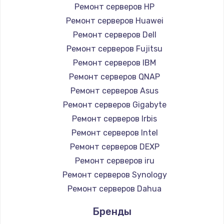
Ремонт серверов HP
Замена HDMI
Ремонт серверов Huawei
1200 руб.
Ремонт серверов Dell
Заказать
Ремонт серверов Fujitsu
Ремонт серверов IBM
Установка драйверов
Ремонт серверов QNAP
950 руб.
Ремонт серверов Asus
Ремонт серверов Gigabyte
Заказать
Ремонт серверов Irbis
Замена жесткого диска
Ремонт серверов Intel
Ремонт серверов DEXP
1000 руб.
Ремонт серверов iru
Заказать
Ремонт серверов Synology
Ремонт серверов Dahua
Чистка от пыли
1330 руб.
Бренды
Заказать