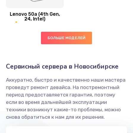
Замена вибро элемента
Lenovo 50a (4th Gen,
450 руб.
24, Intel)
Заказать
БОЛЬШЕ МОДЕЛЕЙ
Ремонт цепей питания платы
1490 руб.
Заказать
Сервисный сервера в Новосибирске
Восстановление дорожек платы
Аккуратно, быстро и качественно наши мастера
400 руб.
проведут ремонт девайса. На постремонтный
Заказать
период предоставляется гарантия, поэтому
если во время дальнейшей эксплуатации
Замена слухового динамика
техники возникнут какие-то проблемы, можно
снова обратиться к нам для их решения.
350 руб.
Заказать