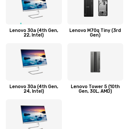
Чистка от пыли или влаги
1090 руб.
Заказать
Lenovo 30a (4th Gen,
Lenovo M70q Tiny (3rd
Ремонт элементов корпуса
22, Intel)
Gen)
890 руб.
Заказать
Ремонт шлейфа
690 руб.
Lenovo 30a (4th Gen,
Lenovo Tower 5 (10th
Заказать
24, Intel)
Gen, 30L, AMD)
Замена камеры (внешней или внутренней)
450 руб.
Заказать