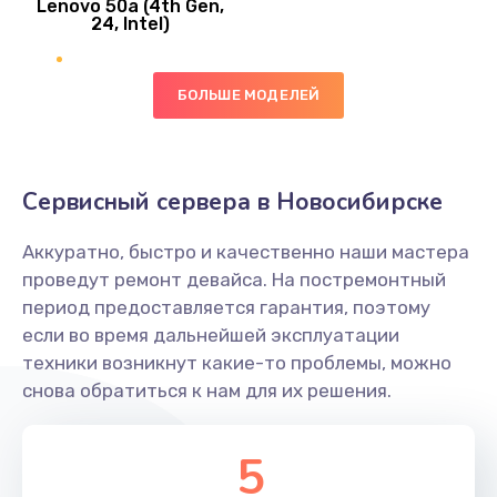
Lenovo 50a (4th Gen,
450 руб.
24, Intel)
Заказать
БОЛЬШЕ МОДЕЛЕЙ
Ремонт цепей питания платы
1490 руб.
Заказать
Сервисный сервера в Новосибирске
Восстановление дорожек платы
Аккуратно, быстро и качественно наши мастера
400 руб.
проведут ремонт девайса. На постремонтный
Заказать
период предоставляется гарантия, поэтому
если во время дальнейшей эксплуатации
Замена слухового динамика
техники возникнут какие-то проблемы, можно
снова обратиться к нам для их решения.
350 руб.
Заказать
5
Настройка программного обеспечения