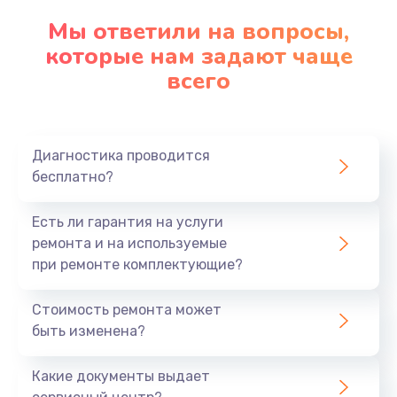
Замена клавиатуры
Мы ответили на вопросы,
которые нам задают чаще
1290 руб.
всего
Заказать
Замена корпуса
890 руб.
Диагностика проводится
бесплатно?
Заказать
Есть ли гарантия на услуги
Замена тачпада
ремонта и на используемые
990 руб.
при ремонте комплектующие?
Заказать
Стоимость ремонта может
Замена динамика
быть изменена?
1500 руб.
Какие документы выдает
Заказать