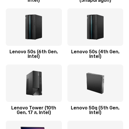
Intel)
(Snapdragon)
Замена аудио разъема
790 руб.
Заказать
Замена модуля HDMI
590 руб.
Lenovo 50s (6th Gen,
Lenovo 50s (4th Gen,
Intel)
Intel)
Заказать
Замена задней крышки устройства
790 руб.
Заказать
Замена микросхемы (звук, контроллер,
Lenovo Tower (10th
Lenovo 50q (5th Gen,
Gen, 17 л, Intel)
Intel)
процессор)
2100 руб.