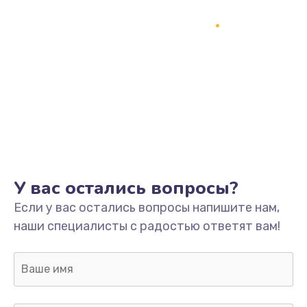
Заказать
Замена кнопки включения
2150 руб.
Заказать
Замена оперативной памяти
760 руб.
Заказать
У вас остались вопросы?
Замена процессора
Если у вас остались вопросы напишите нам,
1800 руб.
наши специалисты с радостью ответят вам!
Заказать
Замена системы охлаждения
1600 руб.