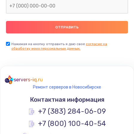
Заказать
Замена термопасты
990 руб.
Заказать
Нажимая на кнопку отправить я даю свое
согласие на
обработку моих персональных данных.
Замена контроллера питания
1490 руб.
Заказать
servers-iq.ru
Ремонт серверов в Новосибирске
Замена южного моста
Контактная информация
2300 руб.
+7 (383) 284-06-09
Заказать
+7 (800) 100-40-54
Замена вебкамеры