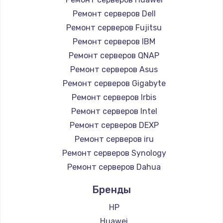
1200 руб.
Ремонт серверов Dell
Заказать
Ремонт серверов Fujitsu
Ремонт серверов IBM
Установка драйверов
Ремонт серверов QNAP
950 руб.
Ремонт серверов Asus
Ремонт серверов Gigabyte
Заказать
Ремонт серверов Irbis
Замена жесткого диска
Ремонт серверов Intel
Ремонт серверов DEXP
1000 руб.
Ремонт серверов iru
Заказать
Ремонт серверов Synology
Ремонт серверов Dahua
Чистка от пыли
1330 руб.
Бренды
Заказать
HP
Huawei