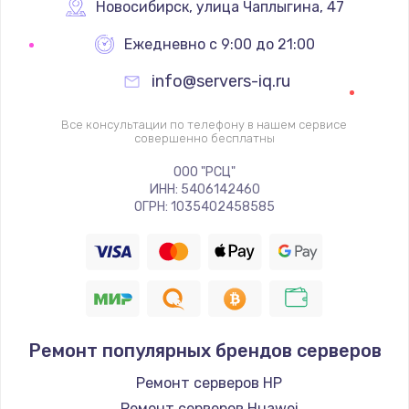
1340 руб.
Новосибирск
,
 улица Чаплыгина, 47
Заказать
Ежедневно с 9:00 до 21:00
info@servers-iq.ru
Ремонт петель крышки
990 руб.
Все консультации по телефону в нашем сервисе
совершенно бесплатны
Заказать
ООО "РСЦ"
Настройка Wi-Fi
ИНН: 5406142460
ОГРН: 1035402458585
1260 руб.
Заказать
Замена шим-контроллера
3900 руб.
Ремонт популярных брендов серверов
Заказать
Ремонт серверов HP
Замена HDMI
Ремонт серверов Huawei