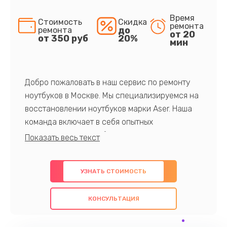
Время
Стоимость
Скидка
ремонта
до
ремонта
от 20
от 350 руб
20%
мин
Добро пожаловать в наш сервис по ремонту
ноутбуков в Москве. Мы специализируемся на
восстановлении ноутбуков марки Aser. Наша
команда включает в себя опытных
профессионалов с обширными знаниями и
многолетним опытом в данной области. Мы
предлагаем быстрый и качественный ремонт с
УЗНАТЬ СТОИМОСТЬ
использованием оригинальных компонентов, а
также гарантируем качество всех
КОНСУЛЬТАЦИЯ
проведенных работ. Наша цель - предоставить
клиентам надежное и профессиональное