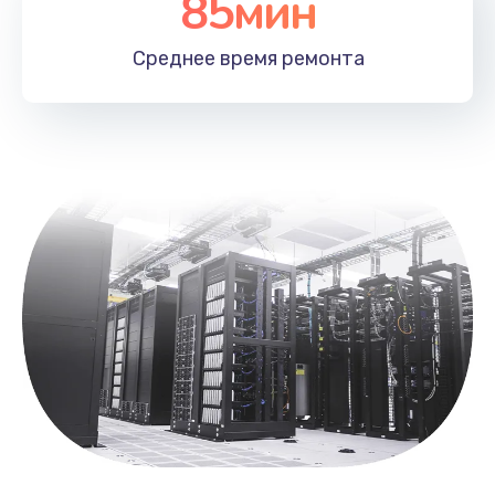
85мин
Замена лотка SIM
790 руб.
Среднее время
ремонта
Заказать
Замена северного моста
2300 руб.
Заказать
Восстановление данных
990 руб.
Заказать
Замена SSD
895 руб.
Заказать