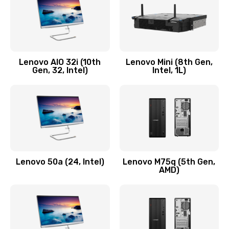
Заказать
Замена кнопки включения/выключения
600 руб.
Lenovo AIO 32i (10th
Lenovo Mini (8th Gen,
Заказать
Gen, 32, Intel)
Intel, 1L)
Замена разъема Micro, USB
590 руб.
Заказать
Замена шлейфа кнопок, дисплея
Lenovo 50a (24, Intel)
Lenovo M75q (5th Gen,
600 руб.
AMD)
Заказать
Чистка от пыли или влаги
1090 руб.