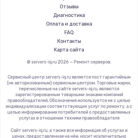
Ремонт разъема питания
Отзывы
Диагностика
1330 руб.
Оплата и доставка
Заказать
FAQ
Контакты
Замена видеокарты
Карта сайта
2100 руб.
Заказать
© servers-iq.ru
2026
— Ремонт серверов.
Сервисный центр servers-iq.ru является пост гарантийным
Ремонт цепей питания
(не авторизованным) сервисным центром. Торговые марки,
3000 руб.
перечисленные на сайте servers-iq.ru, являются
зарегистрированным товарными знаками компаний
Заказать
правообладателей. Обозначения используется не с целью
индивидуализации соответствующих услуг по ремонту, а с
целью информирования потребителей о предоставляемых
Замена материнской платы
услугах в отношении техники правообладателя
1590 руб.
Сайт servers-iq.ru, а также вся информация об услугах и
Заказать
ценах, предоставленная на нём, носит исключительно