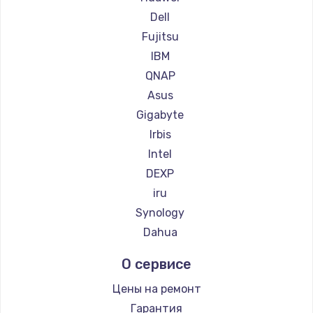
Настройка ОС
Dell
1360 руб.
Fujitsu
Заказать
IBM
QNAP
Замена петель
Asus
1250 руб.
Gigabyte
Заказать
Irbis
Intel
Настройка BIOS
DEXP
1260 руб.
iru
Заказать
Synology
Dahua
Замена видеочипа
О сервисе
2990 руб.
Цены на ремонт
Заказать
Гарантия