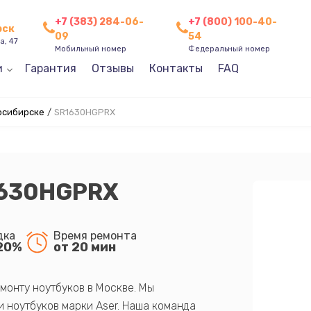
+7 (383) 284-06-
+7 (800) 100-40-
рск
09
54
а, 47
Мобильный номер
Федеральный номер
и
Гарантия
Отзывы
Контакты
FAQ
восибирске
/
SR1630HGPRX
R1630HGPRX
дка
Время ремонта
20%
от 20 мин
монту ноутбуков в Москве. Мы
 ноутбуков марки Aser. Наша команда