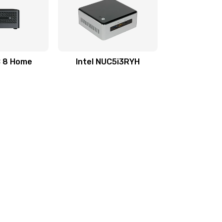
C 8 Home
Intel NUC5i3RYH