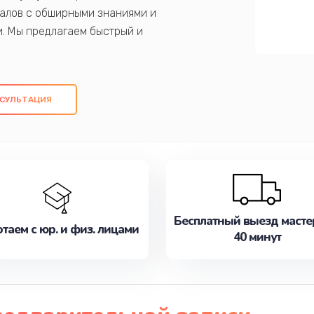
алов с обширными знаниями и
и. Мы предлагаем быстрый и
ем оригинальных компонентов, а также
ых работ. Наша цель - предоставить
ое обслуживание, удовлетворяя их
СУЛЬТАЦИЯ
медлите записаться на ремонт уже
Бесплатный выезд масте
таем с юр. и физ. лицами
40 минут