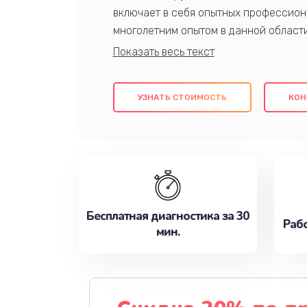
включает в себя опытных профессион
многолетним опытом в данной област
качественный ремонт с использовани
гарантируем качество всех проведенн
клиентам надежное и профессиональн
УЗНАТЬ СТОИМОСТЬ
КОН
потребности наилучшим образом. Не 
сейчас!
Бесплатная диагностика за 30
Рабо
мин.