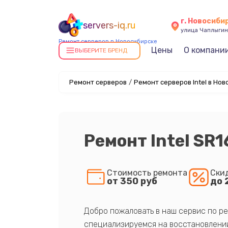
г. Новосиби
servers-iq.ru
улица Чаплыгин
Ремонт серверов в Новосибирске
Цены
О компани
ВЫБЕРИТЕ БРЕНД
Ремонт серверов
/
Ремонт серверов Intel в Но
Ремонт Intel S
Стоимость ремонта
Ски
от 350 руб
до 
Добро пожаловать в наш сервис по ре
специализируемся на восстановлении