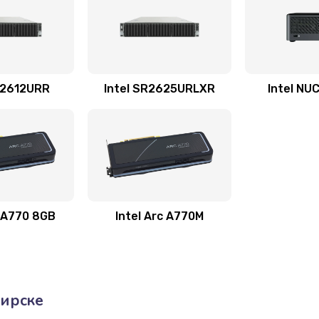
R2612URR
Intel SR2625URLXR
Intel NU
c A770 8GB
Intel Arc A770M
бирске