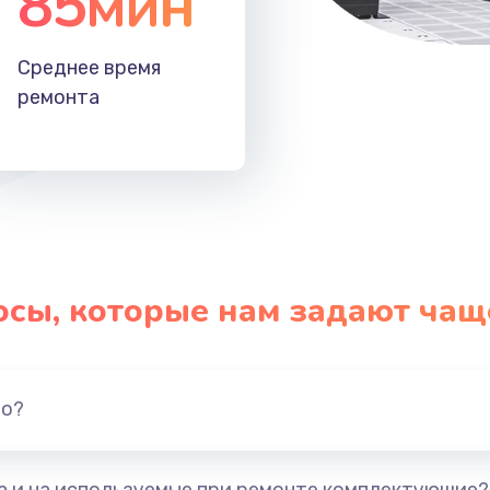
85мин
Среднее время
ремонта
осы, которые нам задают чащ
но?