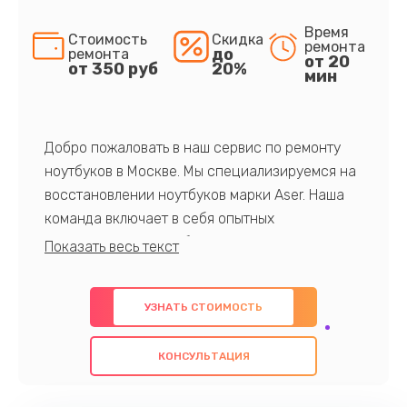
Время
Стоимость
Скидка
ремонта
до
ремонта
от 20
от 350 руб
20%
мин
Добро пожаловать в наш сервис по ремонту
ноутбуков в Москве. Мы специализируемся на
восстановлении ноутбуков марки Aser. Наша
команда включает в себя опытных
профессионалов с обширными знаниями и
многолетним опытом в данной области. Мы
предлагаем быстрый и качественный ремонт с
УЗНАТЬ СТОИМОСТЬ
использованием оригинальных компонентов, а
также гарантируем качество всех
КОНСУЛЬТАЦИЯ
проведенных работ. Наша цель - предоставить
клиентам надежное и профессиональное