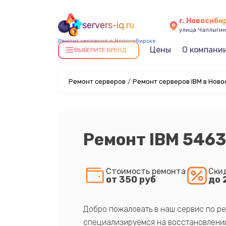
г. Новосиби
servers-iq.ru
улица Чаплыгин
Ремонт серверов в Новосибирске
Цены
О компани
ВЫБЕРИТЕ БРЕНД
Ремонт серверов
/
Ремонт серверов IBM в Нов
Ремонт IBM 546
Стоимость ремонта
Ски
от 350 руб
до 
Добро пожаловать в наш сервис по ре
специализируемся на восстановлении