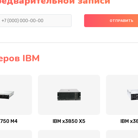
редварительной записи
еров IBM
3750 M4
IBM x3850 X5
IBM x3