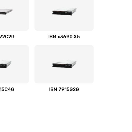
722C2G
IBM x3690 X5
915C4G
IBM 7915G2G