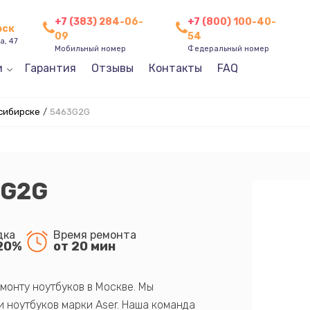
+7 (383) 284-06-
+7 (800) 100-40-
рск
09
54
а, 47
Мобильный номер
Федеральный номер
и
Гарантия
Отзывы
Контакты
FAQ
осибирске
/
5463G2G
3G2G
дка
Время ремонта
20%
от 20 мин
монту ноутбуков в Москве. Мы
 ноутбуков марки Aser. Наша команда