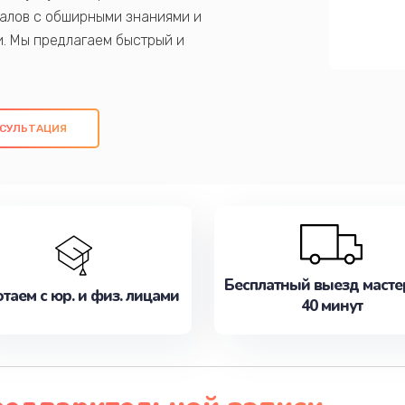
алов с обширными знаниями и
и. Мы предлагаем быстрый и
ем оригинальных компонентов, а также
ых работ. Наша цель - предоставить
ое обслуживание, удовлетворяя их
СУЛЬТАЦИЯ
медлите записаться на ремонт уже
Бесплатный выезд масте
таем с юр. и физ. лицами
40 минут