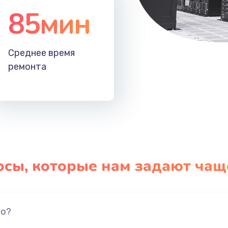
85мин
Среднее время
ремонта
осы, которые нам задают чащ
но?