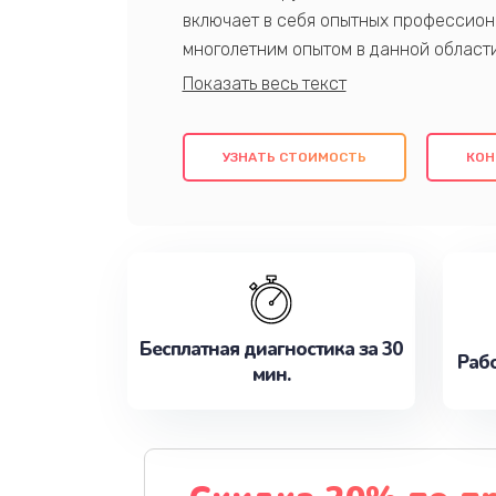
включает в себя опытных профессион
многолетним опытом в данной област
качественный ремонт с использовани
гарантируем качество всех проведенн
клиентам надежное и профессиональн
УЗНАТЬ СТОИМОСТЬ
КОН
потребности наилучшим образом. Не 
сейчас!
Бесплатная диагностика за 30
Рабо
мин.