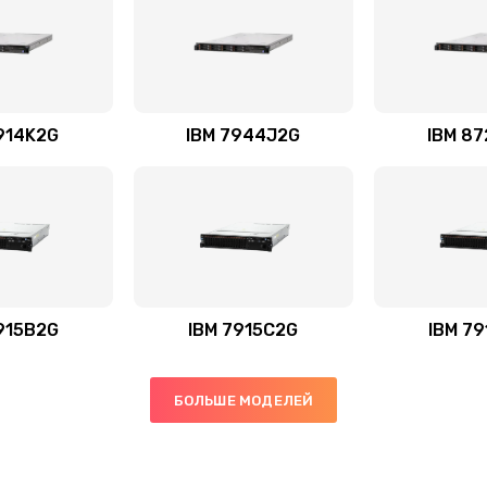
914K2G
IBM 7944J2G
IBM 8
915B2G
IBM 7915C2G
IBM 7
БОЛЬШЕ МОДЕЛЕЙ