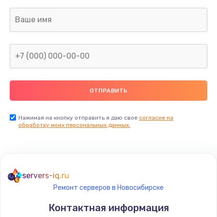
490 руб.
Заказать
Замена разъема зарядки (питания)
490 руб.
Заказать
Замена сканера отпечатка
490 руб.
Нажимая на кнопку отправить я даю свое
согласие на
Заказать
обработку моих персональных данных.
Сбор/Разбор
1490 руб.
servers-iq.ru
Заказать
Ремонт серверов в Новосибирске
Замена разъема SIM
Контактная информация
290 руб.