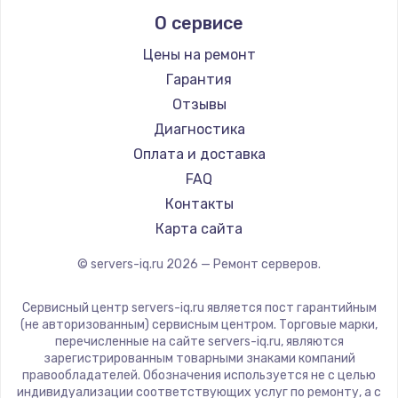
Заказать
О сервисе
Цены на ремонт
Замена системы охлаждения
Гарантия
1645 руб.
Отзывы
Заказать
Диагностика
Оплата и доставка
Замена процессора
FAQ
1290 руб.
Контакты
Заказать
Карта сайта
Замена оперативной памяти
© servers-iq.ru
2026
— Ремонт серверов.
960 руб.
Сервисный центр servers-iq.ru является пост гарантийным
Заказать
(не авторизованным) сервисным центром. Торговые марки,
перечисленные на сайте servers-iq.ru, являются
Замена звуковой карты
зарегистрированным товарными знаками компаний
правообладателей. Обозначения используется не с целью
1500 руб.
индивидуализации соответствующих услуг по ремонту, а с