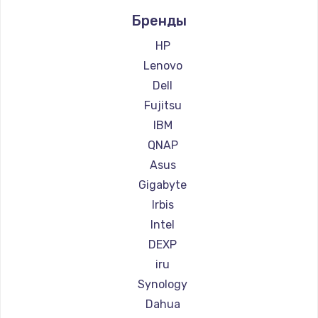
Заказать
Бренды
HP
Восстановление данных
Lenovo
990 руб.
Dell
Заказать
Fujitsu
IBM
Замена северного моста
QNAP
2750 руб.
Asus
Заказать
Gigabyte
Irbis
Замена шлейфа матрицы
Intel
1095 руб.
DEXP
Заказать
iru
Synology
Замена термопасты
Dahua
1060 руб.