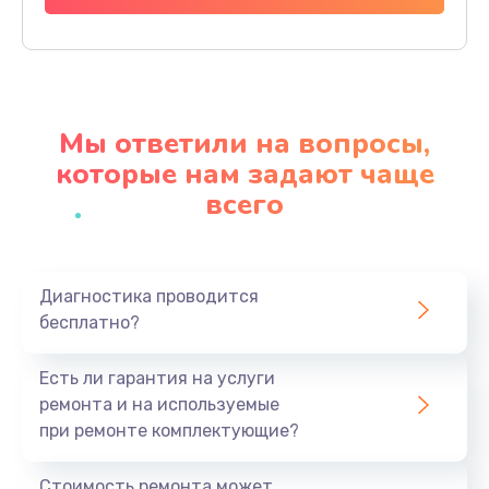
620 руб.
Заказать
Замена экрана
Мы ответили на вопросы,
940 руб.
которые нам задают чаще
Заказать
всего
Замена микрофона
1500 руб.
Заказать
Диагностика проводится
бесплатно?
Замена кнопки включения
Есть ли гарантия на услуги
490 руб.
ремонта и на используемые
Заказать
при ремонте комплектующие?
Замена шим-контроллера
Стоимость ремонта может