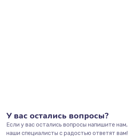
490 руб.
Заказать
Замена основной камеры
490 руб.
Заказать
Замена NFC антенны
1190 руб.
Заказать
Замена элемента
690 руб.
У вас остались вопросы?
Заказать
Если у вас остались вопросы напишите нам,
Замена разъёма наушников (гарнитуры)
наши специалисты с радостью ответят вам!