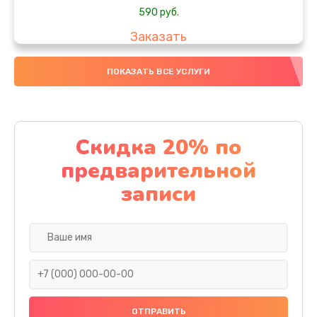
590 руб.
Заказать
Замена стекла
ПОКАЗАТЬ ВСЕ УСЛУГИ
890 руб.
Заказать
Скидка 20% по
Обновление ПО
предварительной
890 руб.
записи
Заказать
Замена задней крышки
290 руб.
Заказать
Замена аккумулятора