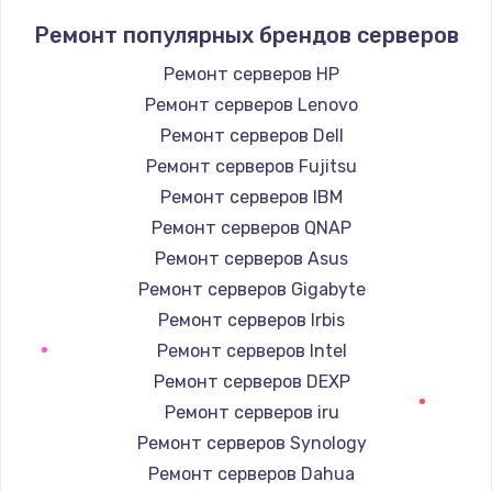
Заказать
Ремонт популярных брендов серверов
Ремонт серверов HP
Защита гидрогелевой пленкой
Ремонт серверов Lenovo
1290 руб.
Ремонт серверов Dell
Заказать
Ремонт серверов Fujitsu
Ремонт серверов IBM
Замена вебкамеры
Ремонт серверов QNAP
1495 руб.
Ремонт серверов Asus
Заказать
Ремонт серверов Gigabyte
Ремонт серверов Irbis
Установка драйверов
Ремонт серверов Intel
1000 руб.
Ремонт серверов DEXP
Заказать
Ремонт серверов iru
Ремонт серверов Synology
Замена жесткого диска
Ремонт серверов Dahua
745 руб.