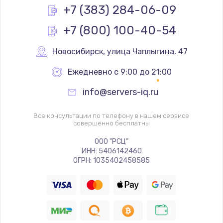
+7 (383) 284-06-09
Заказать
+7 (800) 100-40-54
Замена полифонического динамика
Новосибирск
,
 улица Чаплыгина, 47
390 руб.
Заказать
Ежедневно с 9:00 до 21:00
info@servers-iq.ru
Замена передней камеры
490 руб.
Все консультации по телефону в нашем сервисе
совершенно бесплатны
Заказать
ООО "РСЦ"
Замена микросхемы
ИНН: 5406142460
ОГРН: 1035402458585
690 руб.
Заказать
Замена кнопок громкости
490 руб.