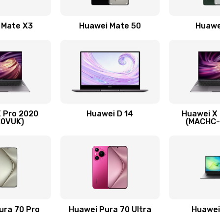
50 мин
2 года
 Mate X3
Huawei Mate 50
Huawe
50 мин
3 года
60 мин
3 года
20 мин
1 год
 Pro 2020
Huawei D 14
Huawei X
50 мин
3 года
10VUK)
(MACHC
нитуры)
60 мин
2 года
я)
50 мин
2 года
20 мин
3 года
ura 70 Pro
Huawei Pura 70 Ultra
Huawei