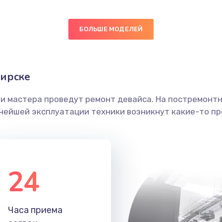
50 мин
2 года
БОЛЬШЕ МОДЕЛЕЙ
20 мин
2 года
ика
20 мин
2 года
бирске
20 мин
2 года
ши мастера проведут ремонт девайса. На постремонт
ьнейшей эксплуатации техники возникнут какие-то пр
30 мин
3 года
50 мин
1 год
24
60 мин
2 года
60 мин
2 года
Часа приема