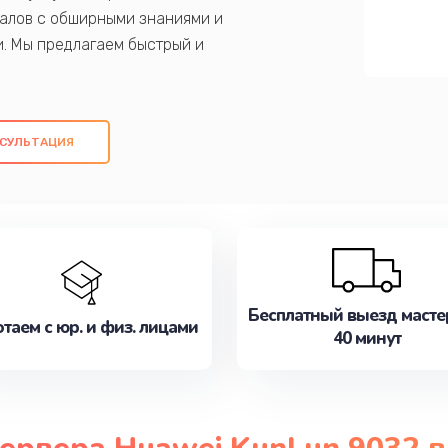
алов с обширными знаниями и
и. Мы предлагаем быстрый и
ем оригинальных компонентов, а также
ых работ. Наша цель - предоставить
ое обслуживание, удовлетворяя их
СУЛЬТАЦИЯ
медлите записаться на ремонт уже
Бесплатный выезд масте
таем с юр. и физ. лицами
40 минут