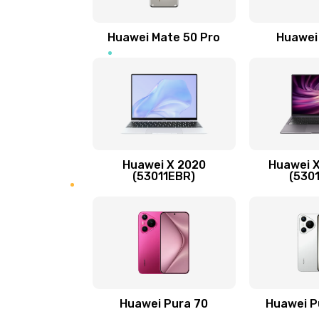
Замена вибромотора
Huawei Mate 50 Pro
Huawei
Замена голосового динамика
Замена основной камеры
Замена NFC антенны
Huawei X 2020
Huawei X
Замена элемента
(53011EBR)
(530
Замена разъёма наушников (гар
Замена разъема зарядки (питани
Замена сканера отпечатка
Huawei Pura 70
Huawei P