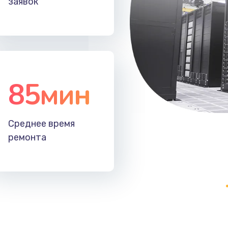
заявок
40 мин
3 года
30 мин
2 года
30 мин
3 года
85мин
40 мин
1 год
Среднее время
60 мин
1 год
ремонта
50 мин
3 года
40 мин
3 года
20 мин
2 года