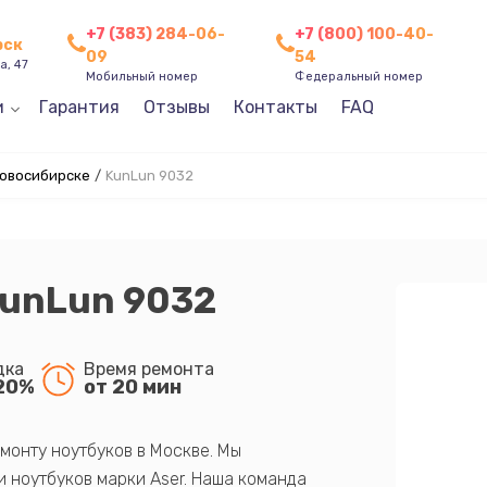
+7 (383) 284-06-
+7 (800) 100-40-
рск
09
54
а, 47
Мобильный номер
Федеральный номер
и
Гарантия
Отзывы
Контакты
FAQ
Новосибирске
/
KunLun 9032
KunLun 9032
дка
Время ремонта
20%
от 20 мин
монту ноутбуков в Москве. Мы
 ноутбуков марки Aser. Наша команда