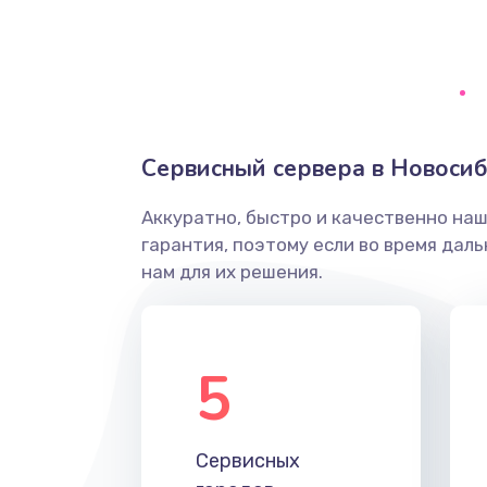
Сбор/Разбор
Замена разъема SIM
Замена полифонического динам
Сервисный сервера в Новоси
Замена передней камеры
Аккуратно, быстро и качественно на
гарантия, поэтому если во время дал
Замена микросхемы
нам для их решения.
Замена кнопок громкости
5
Защита гидрогелевой пленкой
Замена вебкамеры
Сервисных