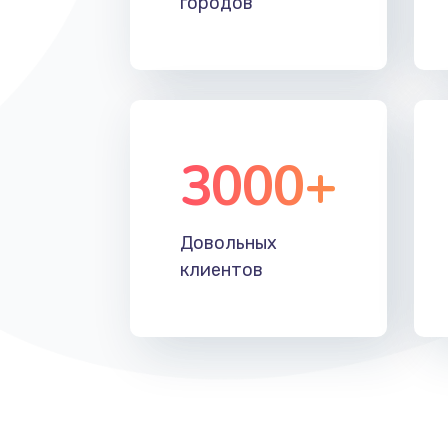
городов
Установка драйверов
Замена жесткого диска
Восстановление данных
3000+
Замена северного моста
Довольных
Замена шлейфа матрицы
клиентов
Замена термопасты
Замена системы охлаждения
Замена процессора