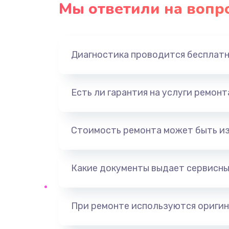
Мы ответили на вопр
Замена оперативной памяти
Замена звуковой карты
Диагностика проводится бесплат
Замена USB порта
Есть ли гарантия на услуги ремон
Замена разъёмов (HDMI, DVI, Ди
порта)
Стоимость ремонта может быть и
Замена SSD
Какие документы выдает сервисны
Замена клавиатуры
Ремонт цепей питания
При ремонте используются оригин