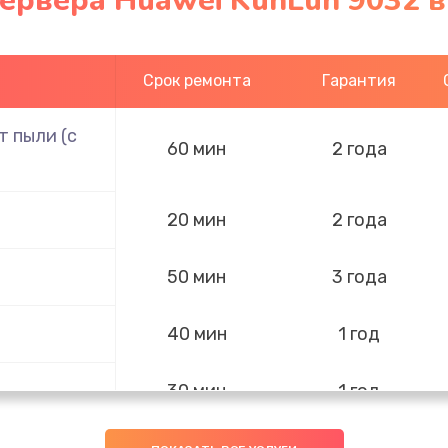
ервера Huawei KunLun 9032 
Срок ремонта
Гарантия
 пыли (с
60 мин
2 года
20 мин
2 года
50 мин
3 года
40 мин
1 год
30 мин
1 год
40 мин
3 года