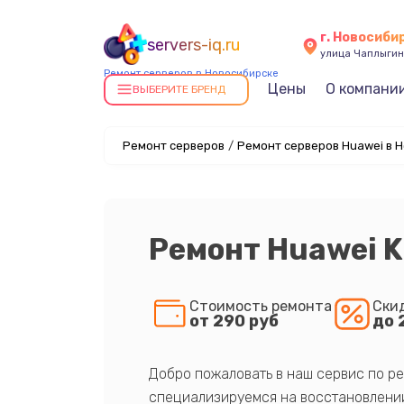
г. Новосиби
servers-iq.ru
улица Чаплыгин
Ремонт серверов в Новосибирске
Цены
О компани
ВЫБЕРИТЕ БРЕНД
Ремонт серверов
/
Ремонт серверов Huawei в 
Ремонт Huawei 
Стоимость ремонта
Ски
от 290 руб
до 
Добро пожаловать в наш сервис по ре
специализируемся на восстановлении