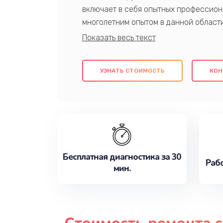
включает в себя опытных профессион
многолетним опытом в данной област
качественный ремонт с использовани
гарантируем качество всех проведенн
клиентам надежное и профессиональн
УЗНАТЬ СТОИМОСТЬ
КОН
потребности наилучшим образом. Не 
сейчас!
Бесплатная диагностика за 30
Рабо
мин.