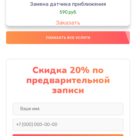
Замена датчика приближения
590 руб.
Заказать
Замена стекла
ПОКАЗАТЬ ВСЕ УСЛУГИ
890 руб.
Заказать
Скидка 20% по
Обновление ПО
предварительной
890 руб.
записи
Заказать
Замена задней крышки
290 руб.
Заказать