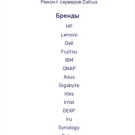
Ремонт серверов Dahua
745 руб.
Заказать
Бренды
HP
Восстановление данных
Lenovo
990 руб.
Dell
Заказать
Fujitsu
IBM
Замена северного моста
QNAP
2750 руб.
Asus
Заказать
Gigabyte
Irbis
Замена шлейфа матрицы
Intel
1095 руб.
DEXP
Заказать
iru
Synology
Замена термопасты