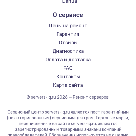
Dahua
1060 руб.
Заказать
О сервисе
Цены на ремонт
Замена системы охлаждения
Гарантия
1645 руб.
Отзывы
Заказать
Диагностика
Оплата и доставка
Замена процессора
FAQ
1290 руб.
Контакты
Заказать
Карта сайта
Замена оперативной памяти
© servers-iq.ru
2026
— Ремонт серверов.
960 руб.
Сервисный центр servers-iq.ru является пост гарантийным
Заказать
(не авторизованным) сервисным центром. Торговые марки,
перечисленные на сайте servers-iq.ru, являются
Замена звуковой карты
зарегистрированным товарными знаками компаний
правообладателей. Обозначения используется не с целью