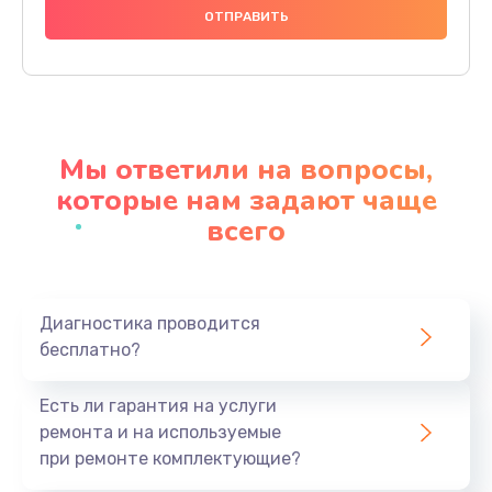
Замена аккумулятора
620 руб.
Заказать
Замена экрана
Мы ответили на вопросы,
940 руб.
которые нам задают чаще
Заказать
всего
Замена микрофона
1500 руб.
Заказать
Диагностика проводится
бесплатно?
Замена кнопки включения
Есть ли гарантия на услуги
490 руб.
ремонта и на используемые
Заказать
при ремонте комплектующие?