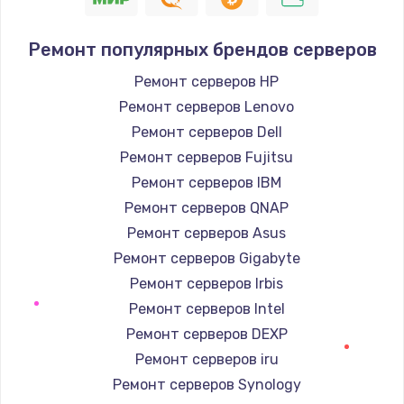
490 руб.
Заказать
Ремонт популярных брендов серверов
Ремонт серверов HP
Защита гидрогелевой пленкой
Ремонт серверов Lenovo
1290 руб.
Ремонт серверов Dell
Заказать
Ремонт серверов Fujitsu
Ремонт серверов IBM
Замена вебкамеры
Ремонт серверов QNAP
1495 руб.
Ремонт серверов Asus
Заказать
Ремонт серверов Gigabyte
Ремонт серверов Irbis
Установка драйверов
Ремонт серверов Intel
1000 руб.
Ремонт серверов DEXP
Заказать
Ремонт серверов iru
Ремонт серверов Synology
Замена жесткого диска