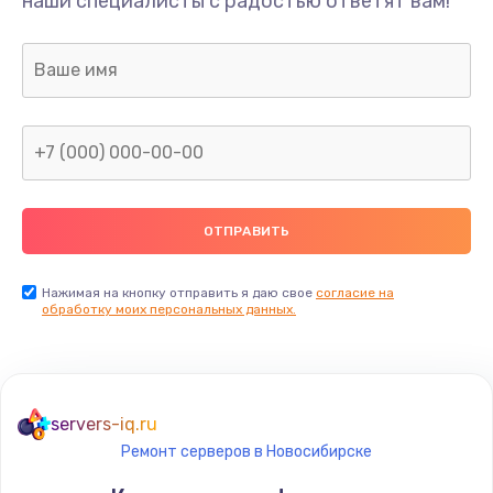
наши специалисты с радостью ответят вам!
490 руб.
Заказать
Замена разъема зарядки (питания)
490 руб.
Заказать
Замена сканера отпечатка
490 руб.
Нажимая на кнопку отправить я даю свое
согласие на
Заказать
обработку моих персональных данных.
Сбор/Разбор
1490 руб.
servers-iq.ru
Заказать
Ремонт серверов в Новосибирске
Замена разъема SIM