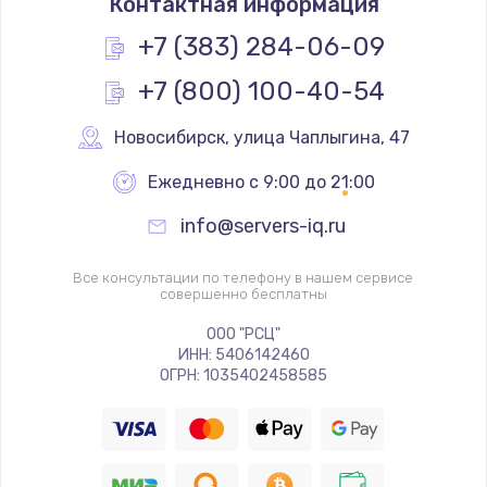
Контактная информация
290 руб.
+7 (383) 284-06-09
Заказать
+7 (800) 100-40-54
Замена полифонического динамика
Новосибирск
,
 улица Чаплыгина, 47
390 руб.
Заказать
Ежедневно с 9:00 до 21:00
info@servers-iq.ru
Замена передней камеры
490 руб.
Все консультации по телефону в нашем сервисе
совершенно бесплатны
Заказать
ООО "РСЦ"
Замена микросхемы
ИНН: 5406142460
ОГРН: 1035402458585
690 руб.
Заказать
Замена кнопок громкости