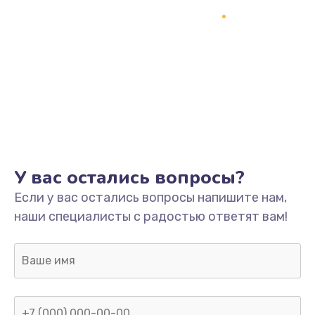
1245 руб.
Заказать
Замена разъёмов (HDMI, DVI, Дисплей порта)
390 руб.
Заказать
Замена SSD
У вас остались вопросы?
1045 руб.
Если у вас остались вопросы напишите нам,
Заказать
наши специалисты с радостью ответят вам!
Замена клавиатуры
990 руб.
Заказать
Ремонт цепей питания