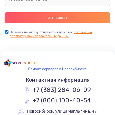
2500 руб.
Заказать
Замена видеокарты
Нажимая на кнопку отправить я даю свое
согласие на
обработку моих персональных данных.
2045 руб.
Заказать
Ремонт разъема питания
servers-iq.ru
1090 руб.
Ремонт серверов в Новосибирске
Заказать
Контактная информация
+7 (383) 284-06-09
Замена видеочипа
2745 руб.
+7 (800) 100-40-54
Заказать
Новосибирск
,
 улица Чаплыгина, 47