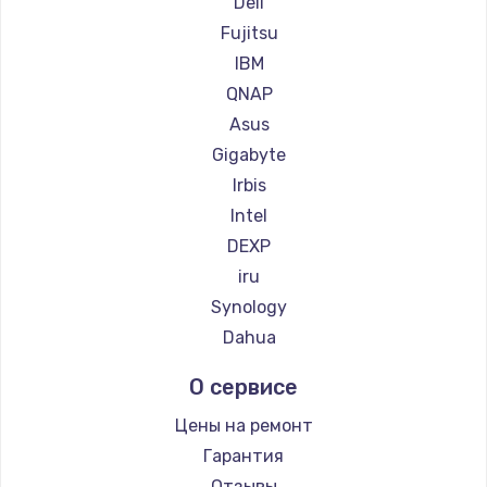
Dell
Fujitsu
Замена материнской платы
IBM
1760 руб.
QNAP
Заказать
Asus
Gigabyte
Irbis
Intel
DEXP
iru
Synology
Dahua
О сервисе
Цены на ремонт
Гарантия
Отзывы