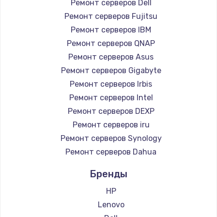
Ремонт серверов Dell
Замена южного моста
Ремонт серверов Fujitsu
Ремонт серверов IBM
2750 руб.
Ремонт серверов QNAP
Заказать
Ремонт серверов Asus
Ремонт серверов Gigabyte
Замена контроллера питания
Ремонт серверов Irbis
1490 руб.
Ремонт серверов Intel
Заказать
Ремонт серверов DEXP
Ремонт серверов iru
Замена тачпада
Ремонт серверов Synology
1745 руб.
Ремонт серверов Dahua
Заказать
Бренды
Замена корпуса
HP
890 руб.
Lenovo
Заказать