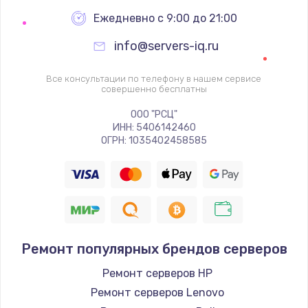
Настройка BIOS
Ежедневно с 9:00 до 21:00
995 руб.
info@servers-iq.ru
Заказать
Все консультации по телефону в нашем сервисе
Ремонт подсветки
совершенно бесплатны
1200 руб.
ООО "РСЦ"
ИНН: 5406142460
Заказать
ОГРН: 1035402458585
Настройка ОС
1160 руб.
Заказать
Ремонт популярных брендов серверов
Чистка от пыли
1060 руб.
Ремонт серверов HP
Ремонт серверов Lenovo
Заказать