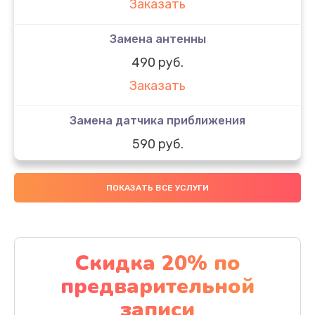
Заказать
Замена антенны
490 руб.
Заказать
Замена датчика приближения
590 руб.
Заказать
ПОКАЗАТЬ ВСЕ УСЛУГИ
Замена стекла
890 руб.
Заказать
Скидка 20% по
предварительной
Обновление ПО
записи
890 руб.