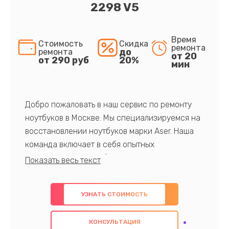
2298 V5
Время
Стоимость
Скидка
ремонта
до
ремонта
от 20
от 290 руб
20%
мин
Добро пожаловать в наш сервис по ремонту
ноутбуков в Москве. Мы специализируемся на
восстановлении ноутбуков марки Aser. Наша
команда включает в себя опытных
профессионалов с обширными знаниями и
многолетним опытом в данной области. Мы
предлагаем быстрый и качественный ремонт с
УЗНАТЬ СТОИМОСТЬ
использованием оригинальных компонентов, а
также гарантируем качество всех
КОНСУЛЬТАЦИЯ
проведенных работ. Наша цель - предоставить