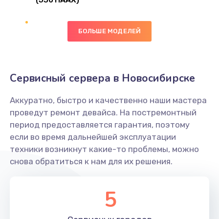
Замена сканера отпечатка
490 руб.
БОЛЬШЕ МОДЕЛЕЙ
Заказать
Сбор/Разбор
Сервисный сервера в Новосибирске
1490 руб.
Заказать
Аккуратно, быстро и качественно наши мастера
проведут ремонт девайса. На постремонтный
Замена разъема SIM
период предоставляется гарантия, поэтому
если во время дальнейшей эксплуатации
290 руб.
техники возникнут какие-то проблемы, можно
Заказать
снова обратиться к нам для их решения.
Замена полифонического динамика
5
390 руб.
Заказать