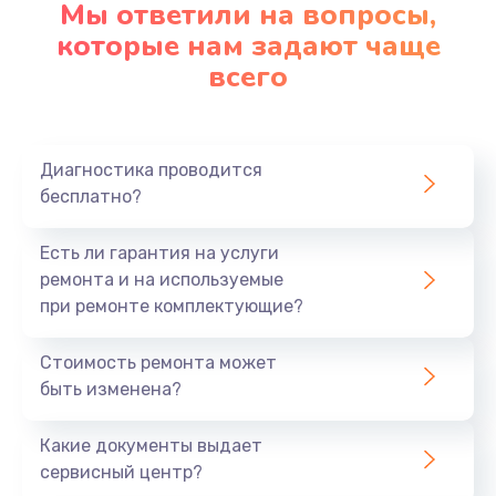
Мы ответили на вопросы,
Заказать
которые нам задают чаще
всего
Замена северного моста
2750 руб.
Заказать
Диагностика проводится
бесплатно?
Замена шлейфа матрицы
1095 руб.
Есть ли гарантия на услуги
Заказать
ремонта и на используемые
при ремонте комплектующие?
Замена термопасты
Стоимость ремонта может
1060 руб.
быть изменена?
Заказать
Какие документы выдает
Замена системы охлаждения
сервисный центр?