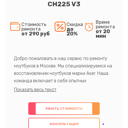
CH225 V3
Время
Стоимость
Скидка
ремонта
до
ремонта
от 20
от 290 руб
20%
мин
Добро пожаловать в наш сервис по ремонту
ноутбуков в Москве. Мы специализируемся на
восстановлении ноутбуков марки Aser. Наша
команда включает в себя опытных
профессионалов с обширными знаниями и
многолетним опытом в данной области. Мы
предлагаем быстрый и качественный ремонт с
УЗНАТЬ СТОИМОСТЬ
использованием оригинальных компонентов, а
также гарантируем качество всех
КОНСУЛЬТАЦИЯ
проведенных работ. Наша цель - предоставить