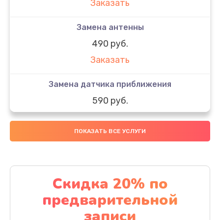
Заказать
Замена антенны
490 руб.
Заказать
Замена датчика приближения
590 руб.
Заказать
ПОКАЗАТЬ ВСЕ УСЛУГИ
Замена стекла
890 руб.
Заказать
Скидка 20% по
предварительной
Обновление ПО
записи
890 руб.