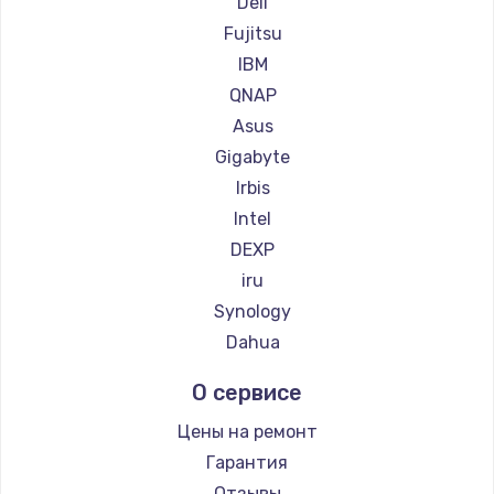
Dell
Fujitsu
Замена материнской платы
IBM
1760 руб.
QNAP
Заказать
Asus
Gigabyte
Irbis
Intel
DEXP
iru
Synology
Dahua
О сервисе
Цены на ремонт
Гарантия
Отзывы