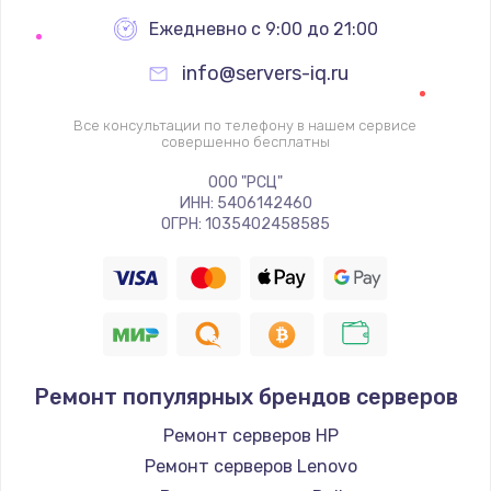
Настройка BIOS
Ежедневно с 9:00 до 21:00
995 руб.
info@servers-iq.ru
Заказать
Все консультации по телефону в нашем сервисе
Ремонт подсветки
совершенно бесплатны
1200 руб.
ООО "РСЦ"
ИНН: 5406142460
Заказать
ОГРН: 1035402458585
Настройка ОС
1160 руб.
Заказать
Ремонт популярных брендов серверов
Чистка от пыли
1060 руб.
Ремонт серверов HP
Ремонт серверов Lenovo
Заказать