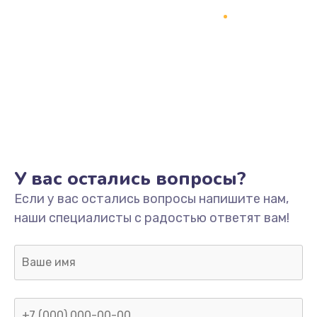
1245 руб.
Заказать
Замена разъёмов (HDMI, DVI, Дисплей порта)
390 руб.
Заказать
Замена SSD
У вас остались вопросы?
1045 руб.
Если у вас остались вопросы напишите нам,
Заказать
наши специалисты с радостью ответят вам!
Замена клавиатуры
990 руб.
Заказать
Ремонт цепей питания