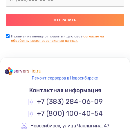
2500 руб.
Заказать
Замена видеокарты
Нажимая на кнопку отправить я даю свое
согласие на
обработку моих персональных данных.
2045 руб.
Заказать
Ремонт разъема питания
servers-iq.ru
1090 руб.
Ремонт серверов в Новосибирске
Заказать
Контактная информация
+7 (383) 284-06-09
Замена видеочипа
2745 руб.
+7 (800) 100-40-54
Заказать
Новосибирск
,
 улица Чаплыгина, 47