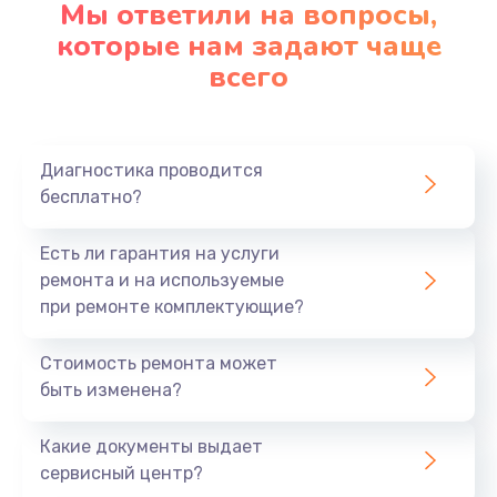
Мы ответили на вопросы,
Заказать
которые нам задают чаще
всего
Замена северного моста
2750 руб.
Заказать
Диагностика проводится
бесплатно?
Замена шлейфа матрицы
1095 руб.
Есть ли гарантия на услуги
Заказать
ремонта и на используемые
при ремонте комплектующие?
Замена термопасты
Стоимость ремонта может
1060 руб.
быть изменена?
Заказать
Какие документы выдает
Замена системы охлаждения
сервисный центр?