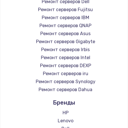
Ремонт серверов Dell
Замена южного моста
Ремонт серверов Fujitsu
Ремонт серверов IBM
2750 руб.
Ремонт серверов QNAP
Заказать
Ремонт серверов Asus
Ремонт серверов Gigabyte
Замена контроллера питания
Ремонт серверов Irbis
1490 руб.
Ремонт серверов Intel
Заказать
Ремонт серверов DEXP
Ремонт серверов iru
Замена тачпада
Ремонт серверов Synology
1745 руб.
Ремонт серверов Dahua
Заказать
Бренды
Замена корпуса
HP
890 руб.
Lenovo
Заказать