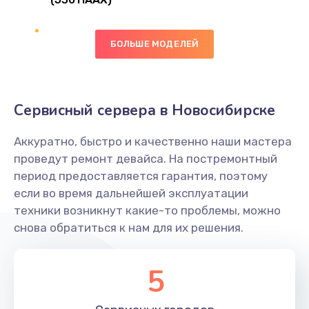
Замена сканера отпечатка
490 руб.
БОЛЬШЕ МОДЕЛЕЙ
Заказать
Сбор/Разбор
Сервисный сервера в Новосибирске
1490 руб.
Заказать
Аккуратно, быстро и качественно наши мастера
проведут ремонт девайса. На постремонтный
Замена разъема SIM
период предоставляется гарантия, поэтому
если во время дальнейшей эксплуатации
290 руб.
техники возникнут какие-то проблемы, можно
Заказать
снова обратиться к нам для их решения.
Замена полифонического динамика
5
390 руб.
Заказать