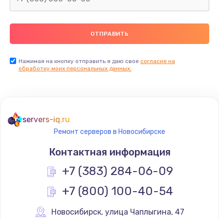
2500 руб.
Заказать
Замена видеокарты
Нажимая на кнопку отправить я даю свое
согласие на
обработку моих персональных данных.
2045 руб.
Заказать
Ремонт разъема питания
servers-iq.ru
1090 руб.
Ремонт серверов в Новосибирске
Заказать
Контактная информация
+7 (383) 284-06-09
Замена видеочипа
2745 руб.
+7 (800) 100-40-54
Заказать
Новосибирск
,
 улица Чаплыгина, 47