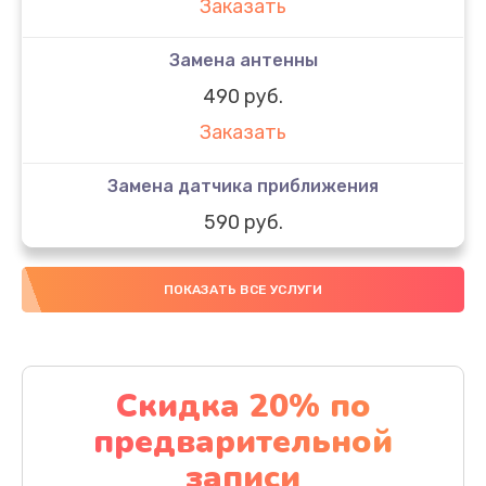
Заказать
Замена антенны
490 руб.
Заказать
Замена датчика приближения
590 руб.
Заказать
ПОКАЗАТЬ ВСЕ УСЛУГИ
Замена стекла
890 руб.
Заказать
Скидка 20% по
предварительной
Обновление ПО
записи
890 руб.