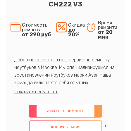
CH222 V3
Время
Стоимость
Скидка
ремонта
до
ремонта
от 20
от 290 руб
20%
мин
Добро пожаловать в наш сервис по ремонту
ноутбуков в Москве. Мы специализируемся на
восстановлении ноутбуков марки Aser. Наша
команда включает в себя опытных
профессионалов с обширными знаниями и
многолетним опытом в данной области. Мы
предлагаем быстрый и качественный ремонт с
УЗНАТЬ СТОИМОСТЬ
использованием оригинальных компонентов, а
также гарантируем качество всех
КОНСУЛЬТАЦИЯ
проведенных работ. Наша цель - предоставить