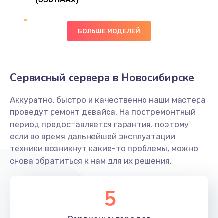
Замена сканера отпечатка
490 руб.
БОЛЬШЕ МОДЕЛЕЙ
Заказать
Сбор/Разбор
Сервисный сервера в Новосибирске
1490 руб.
Заказать
Аккуратно, быстро и качественно наши мастера
проведут ремонт девайса. На постремонтный
Замена разъема SIM
период предоставляется гарантия, поэтому
если во время дальнейшей эксплуатации
290 руб.
техники возникнут какие-то проблемы, можно
Заказать
снова обратиться к нам для их решения.
Замена полифонического динамика
5
390 руб.
Заказать