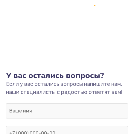
1245 руб.
Заказать
Замена разъёмов (HDMI, DVI, Дисплей порта)
390 руб.
Заказать
Замена SSD
У вас остались вопросы?
1045 руб.
Если у вас остались вопросы напишите нам,
Заказать
наши специалисты с радостью ответят вам!
Замена клавиатуры
990 руб.
Заказать
Ремонт цепей питания