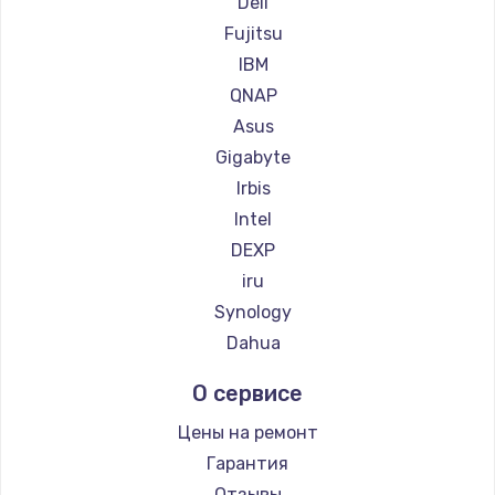
Dell
Fujitsu
Замена материнской платы
IBM
1760 руб.
QNAP
Заказать
Asus
Gigabyte
Irbis
Intel
DEXP
iru
Synology
Dahua
О сервисе
Цены на ремонт
Гарантия
Отзывы