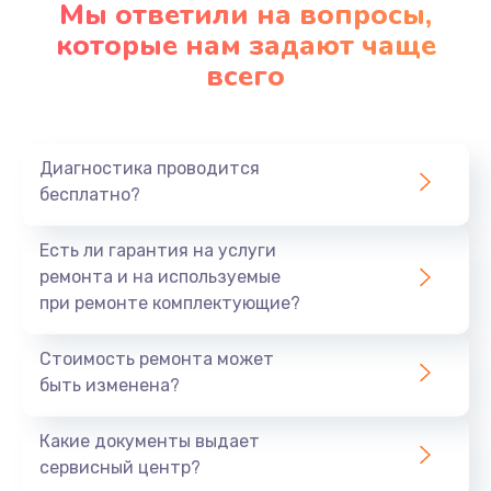
Мы ответили на вопросы,
Заказать
которые нам задают чаще
всего
Замена северного моста
2750 руб.
Заказать
Диагностика проводится
бесплатно?
Замена шлейфа матрицы
1095 руб.
Есть ли гарантия на услуги
Заказать
ремонта и на используемые
при ремонте комплектующие?
Замена термопасты
Стоимость ремонта может
1060 руб.
быть изменена?
Заказать
Какие документы выдает
Замена системы охлаждения
сервисный центр?