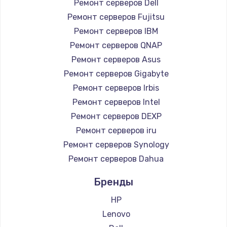
Ремонт серверов Dell
Замена южного моста
Ремонт серверов Fujitsu
Ремонт серверов IBM
2750 руб.
Ремонт серверов QNAP
Заказать
Ремонт серверов Asus
Ремонт серверов Gigabyte
Замена контроллера питания
Ремонт серверов Irbis
1490 руб.
Ремонт серверов Intel
Заказать
Ремонт серверов DEXP
Ремонт серверов iru
Замена тачпада
Ремонт серверов Synology
1745 руб.
Ремонт серверов Dahua
Заказать
Бренды
Замена корпуса
HP
890 руб.
Lenovo
Заказать