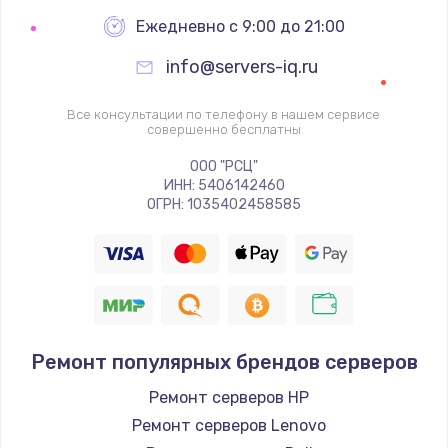
Настройка BIOS
Ежедневно с 9:00 до 21:00
995 руб.
info@servers-iq.ru
Заказать
Все консультации по телефону в нашем сервисе
Ремонт подсветки
совершенно бесплатны
1200 руб.
ООО "РСЦ"
ИНН: 5406142460
Заказать
ОГРН: 1035402458585
Настройка ОС
1160 руб.
Заказать
Ремонт популярных брендов серверов
Чистка от пыли
1060 руб.
Ремонт серверов HP
Ремонт серверов Lenovo
Заказать