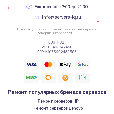
Настройка BIOS
Ежедневно с 9:00 до 21:00
995 руб.
info@servers-iq.ru
Заказать
Все консультации по телефону в нашем сервисе
Ремонт подсветки
совершенно бесплатны
1200 руб.
ООО "РСЦ"
ИНН: 5406142460
Заказать
ОГРН: 1035402458585
Настройка ОС
1160 руб.
Заказать
Ремонт популярных брендов серверов
Чистка от пыли
1060 руб.
Ремонт серверов HP
Ремонт серверов Lenovo
Заказать