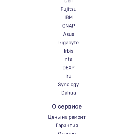
Dell
Fujitsu
Замена материнской платы
IBM
1760 руб.
QNAP
Заказать
Asus
Gigabyte
Irbis
Intel
DEXP
iru
Synology
Dahua
О сервисе
Цены на ремонт
Гарантия
Отзывы