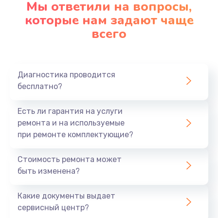
Мы ответили на вопросы,
Заказать
которые нам задают чаще
всего
Замена северного моста
2750 руб.
Заказать
Диагностика проводится
бесплатно?
Замена шлейфа матрицы
1095 руб.
Есть ли гарантия на услуги
Заказать
ремонта и на используемые
при ремонте комплектующие?
Замена термопасты
Стоимость ремонта может
1060 руб.
быть изменена?
Заказать
Какие документы выдает
Замена системы охлаждения
сервисный центр?