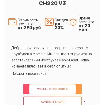
CH220 V3
Время
Стоимость
Скидка
ремонта
до
ремонта
от 20
от 290 руб
20%
мин
Добро пожаловать в наш сервис по ремонту
ноутбуков в Москве. Мы специализируемся на
восстановлении ноутбуков марки Aser. Наша
команда включает в себя опытных
профессионалов с обширными знаниями и
многолетним опытом в данной области. Мы
предлагаем быстрый и качественный ремонт с
УЗНАТЬ СТОИМОСТЬ
использованием оригинальных компонентов, а
также гарантируем качество всех
КОНСУЛЬТАЦИЯ
проведенных работ. Наша цель - предоставить