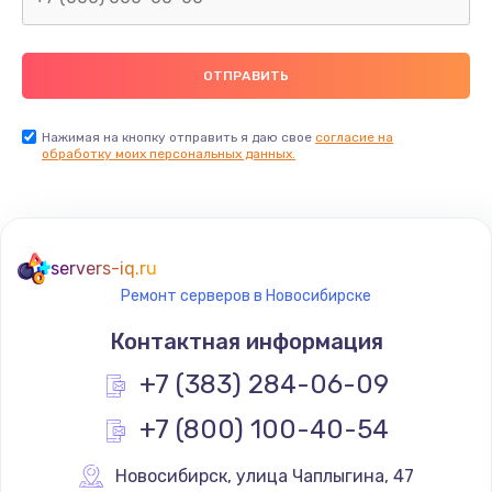
2500 руб.
Заказать
Замена видеокарты
Нажимая на кнопку отправить я даю свое
согласие на
обработку моих персональных данных.
2045 руб.
Заказать
Ремонт разъема питания
servers-iq.ru
1090 руб.
Ремонт серверов в Новосибирске
Заказать
Контактная информация
+7 (383) 284-06-09
Замена видеочипа
2745 руб.
+7 (800) 100-40-54
Заказать
Новосибирск
,
 улица Чаплыгина, 47