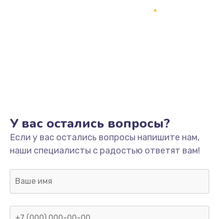
1245 руб.
Заказать
Замена разъёмов (HDMI, DVI, Дисплей порта)
390 руб.
Заказать
Замена SSD
У вас остались вопросы?
1045 руб.
Если у вас остались вопросы напишите нам,
Заказать
наши специалисты с радостью ответят вам!
Замена клавиатуры
990 руб.
Заказать
Ремонт цепей питания