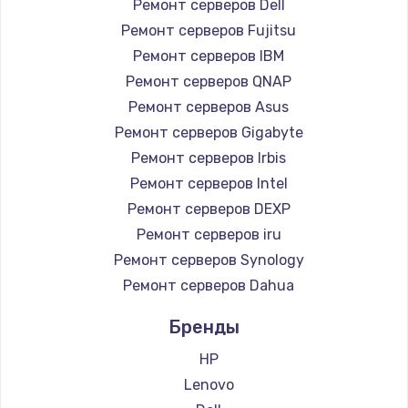
Ремонт серверов Dell
Замена южного моста
Ремонт серверов Fujitsu
Ремонт серверов IBM
2750 руб.
Ремонт серверов QNAP
Заказать
Ремонт серверов Asus
Ремонт серверов Gigabyte
Замена контроллера питания
Ремонт серверов Irbis
1490 руб.
Ремонт серверов Intel
Заказать
Ремонт серверов DEXP
Ремонт серверов iru
Замена тачпада
Ремонт серверов Synology
1745 руб.
Ремонт серверов Dahua
Заказать
Бренды
Замена корпуса
HP
890 руб.
Lenovo
Заказать