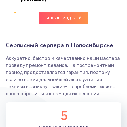
Замена сканера отпечатка
490 руб.
БОЛЬШЕ МОДЕЛЕЙ
Заказать
Сбор/Разбор
Сервисный сервера в Новосибирске
1490 руб.
Заказать
Аккуратно, быстро и качественно наши мастера
проведут ремонт девайса. На постремонтный
Замена разъема SIM
период предоставляется гарантия, поэтому
если во время дальнейшей эксплуатации
290 руб.
техники возникнут какие-то проблемы, можно
Заказать
снова обратиться к нам для их решения.
Замена полифонического динамика
5
390 руб.
Заказать