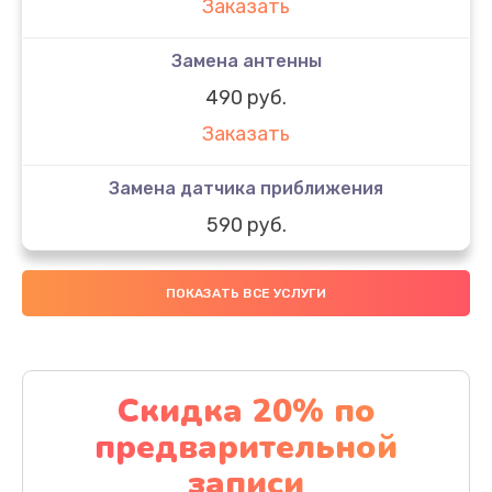
Заказать
Замена антенны
490 руб.
Заказать
Замена датчика приближения
590 руб.
Заказать
ПОКАЗАТЬ ВСЕ УСЛУГИ
Замена стекла
890 руб.
Заказать
Скидка 20% по
предварительной
Обновление ПО
записи
890 руб.