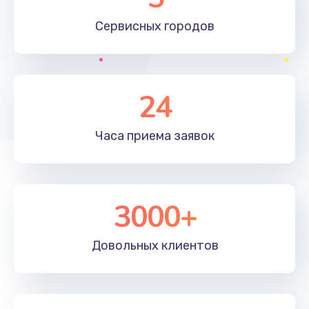
Замена видеочипа
Сервисных
городов
2745 руб.
Заказать
Настройка BIOS
24
995 руб.
Часа приема
заявок
Заказать
Ремонт подсветки
1200 руб.
3000+
Заказать
Довольных
клиентов
Настройка ОС
1160 руб.
Заказать