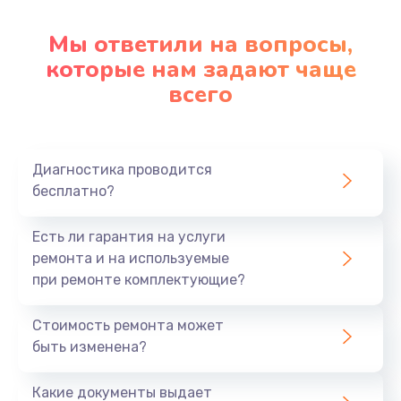
Мы ответили на вопросы,
Замена корпуса
которые нам задают чаще
890 руб.
всего
Заказать
Замена материнской платы
Диагностика проводится
1760 руб.
бесплатно?
Заказать
Есть ли гарантия на услуги
ремонта и на используемые
при ремонте комплектующие?
Стоимость ремонта может
быть изменена?
Какие документы выдает