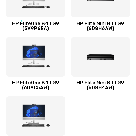
1245 руб.
Заказать
HP EliteOne 840 G9
HP Elite Mini 800 G9
(5V9P6EA)
(6D8H6AW)
Замена разъёмов (HDMI, DVI, Дисплей порта)
390 руб.
Заказать
Замена аккумулятора
620 руб.
HP EliteOne 840 G9
HP Elite Mini 800 G9
Заказать
(6D9C5AW)
(6D8H4AW)
Замена клавиатуры
990 руб.
Заказать
Замена жесткого диска