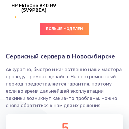
HP EliteOne 840 G9
745 руб.
(5V9P8EA)
Заказать
БОЛЬШЕ МОДЕЛЕЙ
Ремонт цепей питания
2500 руб.
Заказать
Сервисный сервера в Новосибирске
Замена видеокарты
Аккуратно, быстро и качественно наши мастера
2045 руб.
проведут ремонт девайса. На постремонтный
период предоставляется гарантия, поэтому
Заказать
если во время дальнейшей эксплуатации
техники возникнут какие-то проблемы, можно
Ремонт разъема питания
снова обратиться к нам для их решения.
1090 руб.
Заказать
5