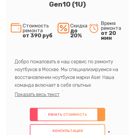
Gen10 (1U)
Время
Стоимость
Скидка
ремонта
до
ремонта
от 20
от 390 руб
20%
мин
Добро пожаловать в наш сервис по ремонту
ноутбуков в Москве. Мы специализируемся на
восстановлении ноутбуков марки Aser. Наша
команда включает в себя опытных
профессионалов с обширными знаниями и
многолетним опытом в данной области. Мы
предлагаем быстрый и качественный ремонт с
УЗНАТЬ СТОИМОСТЬ
использованием оригинальных компонентов, а
также гарантируем качество всех
КОНСУЛЬТАЦИЯ
проведенных работ. Наша цель - предоставить