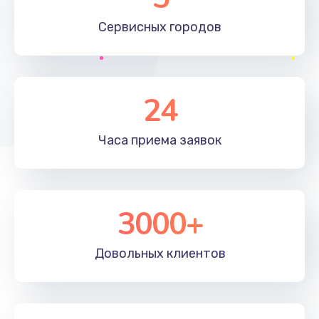
Замена видеочипа
Сервисных
городов
2745 руб.
Заказать
Настройка BIOS
24
995 руб.
Часа приема
заявок
Заказать
Ремонт подсветки
1200 руб.
3000+
Заказать
Довольных
клиентов
Настройка ОС
1160 руб.
Заказать