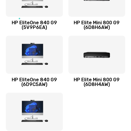
1245 руб.
Заказать
HP EliteOne 840 G9
HP Elite Mini 800 G9
(5V9P6EA)
(6D8H6AW)
Замена разъёмов (HDMI, DVI, Дисплей порта)
390 руб.
Заказать
Замена аккумулятора
620 руб.
HP EliteOne 840 G9
HP Elite Mini 800 G9
Заказать
(6D9C5AW)
(6D8H4AW)
Замена клавиатуры
990 руб.
Заказать
Замена жесткого диска