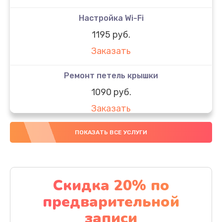
Настройка Wi-Fi
1195 руб.
Заказать
Ремонт петель крышки
1090 руб.
Заказать
Замена вебкамеры
ПОКАЗАТЬ ВСЕ УСЛУГИ
1495 руб.
Заказать
Скидка 20% по
Установка драйверов
предварительной
1000 руб.
записи