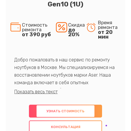
Gen10 (1U)
Время
Стоимость
Скидка
ремонта
до
ремонта
от 20
от 390 руб
20%
мин
Добро пожаловать в наш сервис по ремонту
ноутбуков в Москве. Мы специализируемся на
восстановлении ноутбуков марки Aser. Наша
команда включает в себя опытных
профессионалов с обширными знаниями и
многолетним опытом в данной области. Мы
предлагаем быстрый и качественный ремонт с
УЗНАТЬ СТОИМОСТЬ
использованием оригинальных компонентов, а
также гарантируем качество всех
КОНСУЛЬТАЦИЯ
проведенных работ. Наша цель - предоставить