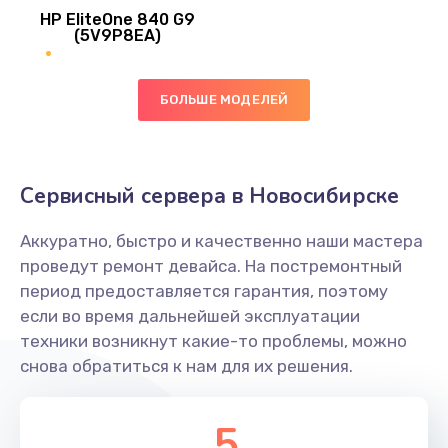
HP EliteOne 840 G9
745 руб.
(5V9P8EA)
Заказать
БОЛЬШЕ МОДЕЛЕЙ
Ремонт цепей питания
2500 руб.
Заказать
Сервисный сервера в Новосибирске
Замена видеокарты
Аккуратно, быстро и качественно наши мастера
2045 руб.
проведут ремонт девайса. На постремонтный
период предоставляется гарантия, поэтому
Заказать
если во время дальнейшей эксплуатации
техники возникнут какие-то проблемы, можно
Ремонт разъема питания
снова обратиться к нам для их решения.
1090 руб.
Заказать
5