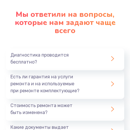
Мы ответили на вопросы,
Замена корпуса
которые нам задают чаще
890 руб.
всего
Заказать
Замена материнской платы
Диагностика проводится
1760 руб.
бесплатно?
Заказать
Есть ли гарантия на услуги
ремонта и на используемые
при ремонте комплектующие?
Стоимость ремонта может
быть изменена?
Какие документы выдает