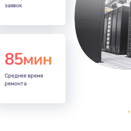
заявок
20 мин
2 года
30 мин
3 года
20 мин
1 год
85мин
Среднее время
ремонта