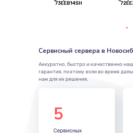
73EEB14SH
72EE
Замена оперативной памяти
Замена процессора
Замена системы охлаждения
Сервисный сервера в Новоси
Замена термопасты
Аккуратно, быстро и качественно на
гарантия, поэтому если во время дал
Замена шлейфа матрицы
нам для их решения.
Замена экрана
5
Замена северного моста
Замена SSD
Сервисных