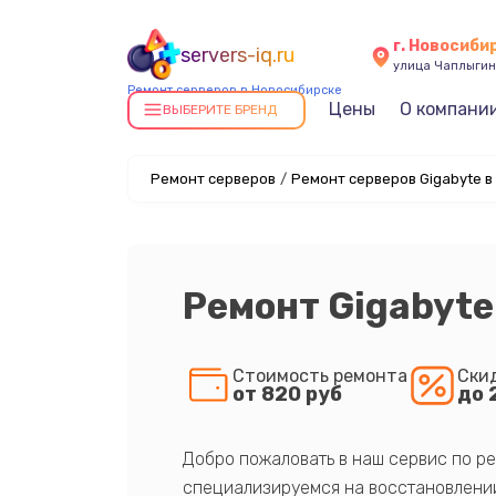
г. Новосиби
servers-iq.ru
улица Чаплыгин
Ремонт серверов в Новосибирске
Цены
О компани
ВЫБЕРИТЕ БРЕНД
Ремонт серверов
/
Ремонт серверов Gigabyte в
Ремонт Gigabyte
Стоимость ремонта
Ски
от 820 руб
до 
Добро пожаловать в наш сервис по ре
специализируемся на восстановлении