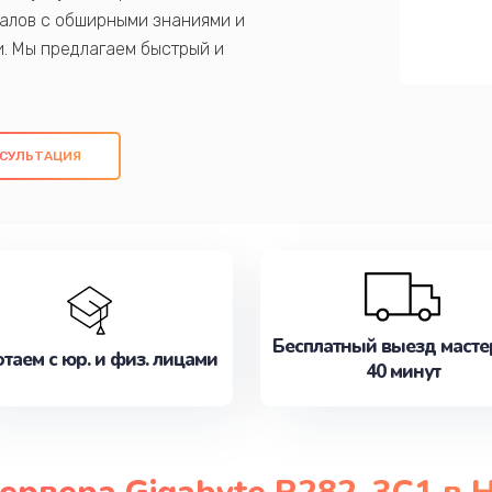
алов с обширными знаниями и
и. Мы предлагаем быстрый и
ем оригинальных компонентов, а также
ых работ. Наша цель - предоставить
ое обслуживание, удовлетворяя их
СУЛЬТАЦИЯ
медлите записаться на ремонт уже
Бесплатный выезд масте
таем с юр. и физ. лицами
40 минут