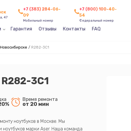
+7 (383) 284-06-
+7 (800) 100-40-
рск
09
54
а, 47
Мобильный номер
Федеральный номер
и
Гарантия
Отзывы
Контакты
FAQ
 Новосибирске
/
R282-3C1
 R282-3C1
дка
Время ремонта
20%
от 20 мин
монту ноутбуков в Москве. Мы
 ноутбуков марки Aser. Наша команда