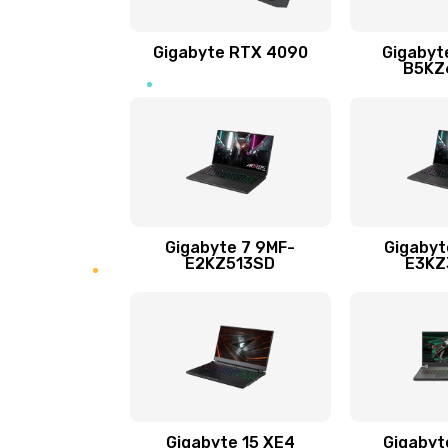
Настройка Wi-Fi
Gigabyte RTX 4090
Gigabyt
B5KZ
Замена тачпада
Замена корпуса
Замена разъёмов (HDMI, DVI, Ди
порта)
Gigabyte 7 9MF-
Gigabyt
E2KZ513SD
E3KZ
Замена USB порта
Замена звуковой карты
Замена микрофона
Gigabyte 15 XE4
Gigabyt