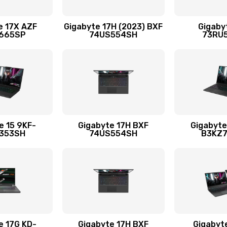
50 мин
2 года
e 17X AZF
Gigabyte 17H (2023) BXF
Gigaby
665SP
74US554SH
73RU
20 мин
2 года
60 мин
1 год
сплей
30 мин
1 год
e 15 9KF-
Gigabyte 17H BXF
Gigabyte
353SH
74US554SH
B3KZ
60 мин
1 год
60 мин
2 года
60 мин
2 года
e 17G KD-
Gigabyte 17H BXF
Gigabyt