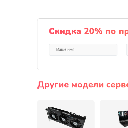
Замена видеочипа
Ремонт разъема питания
Скидка 20% по п
Замена видеокарты
Ремонт цепей питания
Замена жесткого диска
Другие модели серве
Установка драйверов
Замена вебкамеры
Ремонт петель крышки