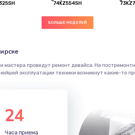
325SH
74KZ554SH
73KZ
30 мин
1 год
30 мин
3 года
БОЛЬШЕ МОДЕЛЕЙ
50 мин
1 год
бирске
60 мин
3 года
ши мастера проведут ремонт девайса. На постремонт
ьнейшей эксплуатации техники возникнут какие-то пр
20 мин
2 года
20 мин
1 год
24
40 мин
3 года
40 мин
3 года
Часа приема