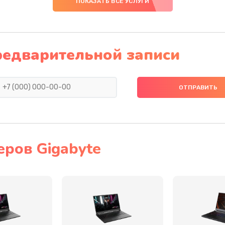
ПОКАЗАТЬ ВСЕ УСЛУГИ
20 мин
1 год
20 мин
3 года
редварительной записи
30 мин
3 года
40 мин
1 год
20 мин
2 года
ров Gigabyte
50 мин
1 год
20 мин
3 года
40 мин
1 год