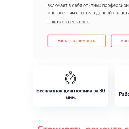
включает в себя опытных профессион
многолетним опытом в данной област
качественный ремонт с использовани
гарантируем качество всех проведенн
клиентам надежное и профессиональн
УЗНАТЬ СТОИМОСТЬ
КОН
потребности наилучшим образом. Не 
сейчас!
Бесплатная диагностика за 30
Рабо
мин.