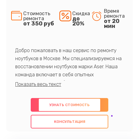
Время
Стоимость
Скидка
ремонта
до
ремонта
от 20
от 350 руб
20%
мин
Добро пожаловать в наш сервис по ремонту
ноутбуков в Москве. Мы специализируемся на
восстановлении ноутбуков марки Aser. Наша
команда включает в себя опытных
профессионалов с обширными знаниями и
многолетним опытом в данной области. Мы
предлагаем быстрый и качественный ремонт с
УЗНАТЬ СТОИМОСТЬ
использованием оригинальных компонентов, а
также гарантируем качество всех
КОНСУЛЬТАЦИЯ
проведенных работ. Наша цель - предоставить
клиентам надежное и профессиональное