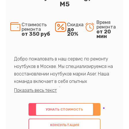
M5
Время
Стоимость
Скидка
ремонта
до
ремонта
от 20
от 350 руб
20%
мин
Добро пожаловать в наш сервис по ремонту
ноутбуков в Москве. Мы специализируемся на
восстановлении ноутбуков марки Aser. Наша
команда включает в себя опытных
профессионалов с обширными знаниями и
многолетним опытом в данной области. Мы
предлагаем быстрый и качественный ремонт с
УЗНАТЬ СТОИМОСТЬ
использованием оригинальных компонентов, а
также гарантируем качество всех
КОНСУЛЬТАЦИЯ
проведенных работ. Наша цель - предоставить