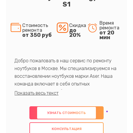
S1
Время
Стоимость
Скидка
ремонта
до
ремонта
от 20
от 350 руб
20%
мин
Добро пожаловать в наш сервис по ремонту
ноутбуков в Москве. Мы специализируемся на
восстановлении ноутбуков марки Aser. Наша
команда включает в себя опытных
профессионалов с обширными знаниями и
многолетним опытом в данной области. Мы
предлагаем быстрый и качественный ремонт с
УЗНАТЬ СТОИМОСТЬ
использованием оригинальных компонентов, а
также гарантируем качество всех
КОНСУЛЬТАЦИЯ
проведенных работ. Наша цель - предоставить