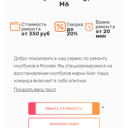
M6
Время
Стоимость
Скидка
ремонта
до
ремонта
от 20
от 350 руб
20%
мин
Добро пожаловать в наш сервис по ремонту
ноутбуков в Москве. Мы специализируемся на
восстановлении ноутбуков марки Aser. Наша
команда включает в себя опытных
профессионалов с обширными знаниями и
многолетним опытом в данной области. Мы
предлагаем быстрый и качественный ремонт с
УЗНАТЬ СТОИМОСТЬ
использованием оригинальных компонентов, а
также гарантируем качество всех
КОНСУЛЬТАЦИЯ
проведенных работ. Наша цель - предоставить