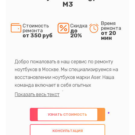
M3
Время
Стоимость
Скидка
ремонта
до
ремонта
от 20
от 350 руб
20%
мин
Добро пожаловать в наш сервис по ремонту
ноутбуков в Москве. Мы специализируемся на
восстановлении ноутбуков марки Aser. Наша
команда включает в себя опытных
профессионалов с обширными знаниями и
многолетним опытом в данной области. Мы
предлагаем быстрый и качественный ремонт с
УЗНАТЬ СТОИМОСТЬ
использованием оригинальных компонентов, а
также гарантируем качество всех
КОНСУЛЬТАЦИЯ
проведенных работ. Наша цель - предоставить