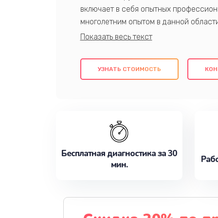
включает в себя опытных профессион
многолетним опытом в данной област
качественный ремонт с использовани
гарантируем качество всех проведенн
клиентам надежное и профессиональн
УЗНАТЬ СТОИМОСТЬ
КОН
потребности наилучшим образом. Не 
сейчас!
Бесплатная диагностика за 30
Рабо
мин.