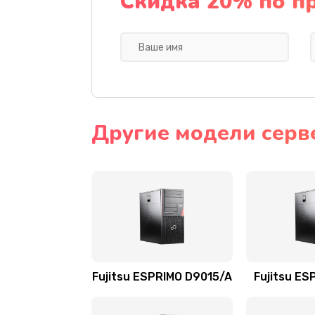
Скидка 20% по п
Другие модели серве
Fujitsu ESPRIMO D9015/A
Fujitsu ES