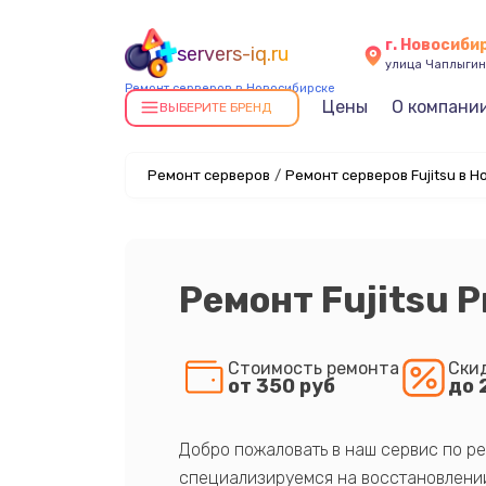
г. Новосиби
servers-iq.ru
улица Чаплыгин
Ремонт серверов в Новосибирске
Цены
О компани
ВЫБЕРИТЕ БРЕНД
Ремонт серверов
/
Ремонт серверов Fujitsu в 
Ремонт Fujitsu 
Стоимость ремонта
Ски
от 350 руб
до 
Добро пожаловать в наш сервис по ре
специализируемся на восстановлении