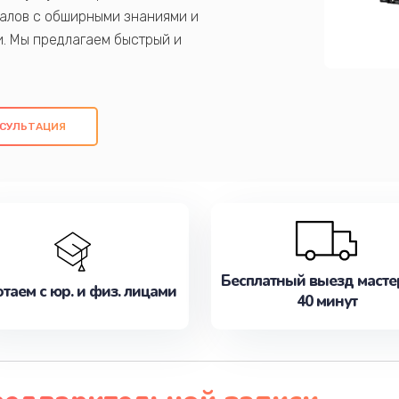
алов с обширными знаниями и
и. Мы предлагаем быстрый и
ем оригинальных компонентов, а также
ых работ. Наша цель - предоставить
ое обслуживание, удовлетворяя их
СУЛЬТАЦИЯ
медлите записаться на ремонт уже
Бесплатный выезд масте
таем с юр. и физ. лицами
40 минут