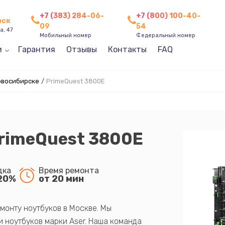
+7 (383) 284-06-
+7 (800) 100-40-
рск
09
54
а, 47
Мобильный номер
Федеральный номер
и
Гарантия
Отзывы
Контакты
FAQ
Новосибирске
/
PrimeQuest 3800E
PrimeQuest 3800E
дка
Время ремонта
20%
от 20 мин
монту ноутбуков в Москве. Мы
 ноутбуков марки Aser. Наша команда