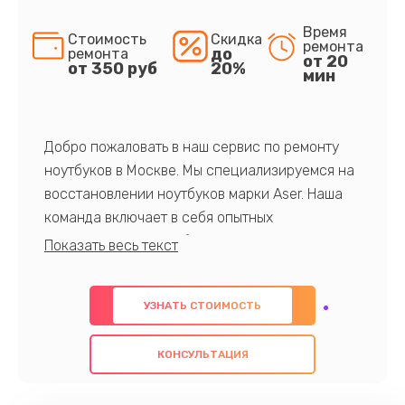
Время
Стоимость
Скидка
ремонта
до
ремонта
от 20
от 350 руб
20%
мин
Добро пожаловать в наш сервис по ремонту
ноутбуков в Москве. Мы специализируемся на
восстановлении ноутбуков марки Aser. Наша
команда включает в себя опытных
профессионалов с обширными знаниями и
многолетним опытом в данной области. Мы
предлагаем быстрый и качественный ремонт с
УЗНАТЬ СТОИМОСТЬ
использованием оригинальных компонентов, а
также гарантируем качество всех
КОНСУЛЬТАЦИЯ
проведенных работ. Наша цель - предоставить
клиентам надежное и профессиональное