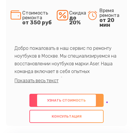
Время
Стоимость
Скидка
ремонта
до
ремонта
от 20
от 350 руб
20%
мин
Добро пожаловать в наш сервис по ремонту
ноутбуков в Москве. Мы специализируемся на
восстановлении ноутбуков марки Aser. Наша
команда включает в себя опытных
профессионалов с обширными знаниями и
многолетним опытом в данной области. Мы
предлагаем быстрый и качественный ремонт с
УЗНАТЬ СТОИМОСТЬ
использованием оригинальных компонентов, а
также гарантируем качество всех
КОНСУЛЬТАЦИЯ
проведенных работ. Наша цель - предоставить
клиентам надежное и профессиональное