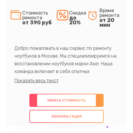
Время
Стоимость
Скидка
ремонта
до
ремонта
от 20
от 390 руб
20%
мин
Добро пожаловать в наш сервис по ремонту
ноутбуков в Москве. Мы специализируемся на
восстановлении ноутбуков марки Aser. Наша
команда включает в себя опытных
профессионалов с обширными знаниями и
многолетним опытом в данной области. Мы
предлагаем быстрый и качественный ремонт с
УЗНАТЬ СТОИМОСТЬ
использованием оригинальных компонентов, а
также гарантируем качество всех
КОНСУЛЬТАЦИЯ
проведенных работ. Наша цель - предоставить
клиентам надежное и профессиональное