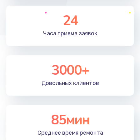
1195 руб.
Заказать
24
Настройка ОС
Часа приема
заявок
1160 руб.
Заказать
3000+
Чистка от пыли
995 руб.
Довольных
клиентов
Заказать
Замена южного моста
2750 руб.
85мин
Заказать
Среднее время
ремонта
Замена контроллера питания