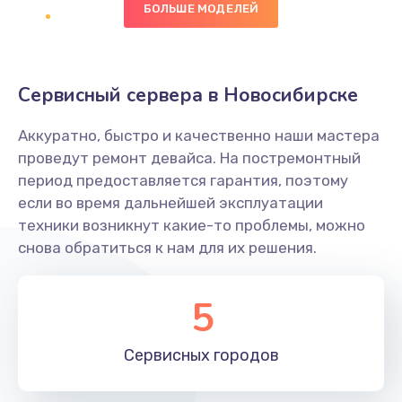
БОЛЬШЕ МОДЕЛЕЙ
Заказать
Восстановление данных
Сервисный сервера в Новосибирске
990 руб.
Заказать
Аккуратно, быстро и качественно наши мастера
проведут ремонт девайса. На постремонтный
Замена SSD
период предоставляется гарантия, поэтому
1520 руб.
если во время дальнейшей эксплуатации
техники возникнут какие-то проблемы, можно
Заказать
снова обратиться к нам для их решения.
Настройка BIOS
5
995 руб.
Заказать
Сервисных
городов
Ремонт подсветки