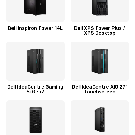
Замена системы охлаждения
1645 руб.
Dell Inspiron Tower 14L
Dell XPS Tower Plus /
Заказать
XPS Desktop
Замена процессора
1290 руб.
Заказать
Замена оперативной памяти
Dell IdeaCentre Gaming
Dell IdeaCentre AIO 27″
5i Gen7
Touchscreen
960 руб.
Заказать
Замена микрофона
1500 руб.