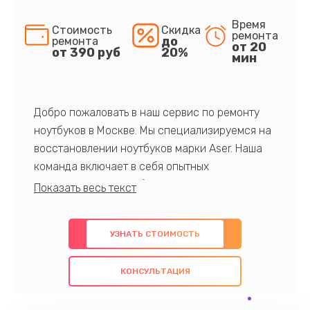
Время
Стоимость
Скидка
ремонта
до
ремонта
от 20
от 390 руб
20%
мин
Добро пожаловать в наш сервис по ремонту
ноутбуков в Москве. Мы специализируемся на
восстановлении ноутбуков марки Aser. Наша
команда включает в себя опытных
профессионалов с обширными знаниями и
многолетним опытом в данной области. Мы
предлагаем быстрый и качественный ремонт с
УЗНАТЬ СТОИМОСТЬ
использованием оригинальных компонентов, а
также гарантируем качество всех
КОНСУЛЬТАЦИЯ
проведенных работ. Наша цель - предоставить
клиентам надежное и профессиональное