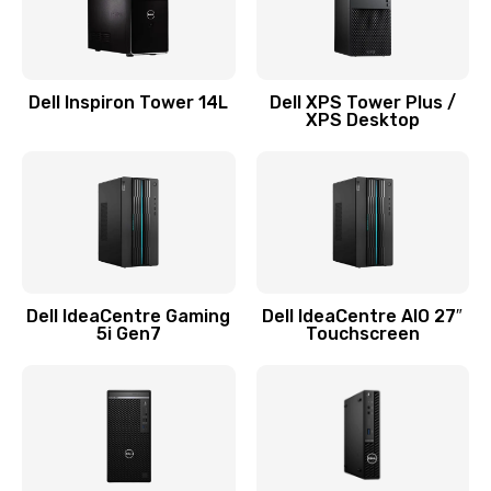
Замена системы охлаждения
1645 руб.
Dell Inspiron Tower 14L
Dell XPS Tower Plus /
Заказать
XPS Desktop
Замена процессора
1290 руб.
Заказать
Замена оперативной памяти
Dell IdeaCentre Gaming
Dell IdeaCentre AIO 27″
5i Gen7
Touchscreen
960 руб.
Заказать
Замена микрофона
1500 руб.