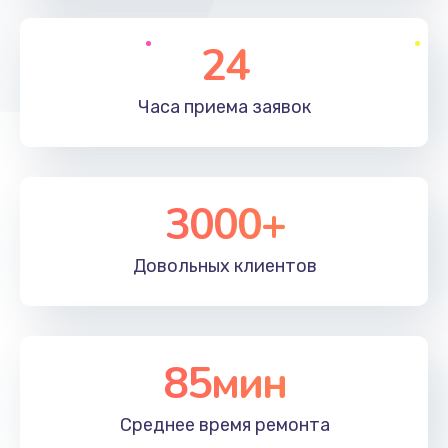
1195 руб.
Заказать
24
Настройка ОС
Часа приема
заявок
1160 руб.
Заказать
3000+
Чистка от пыли
995 руб.
Довольных
клиентов
Заказать
Замена южного моста
2750 руб.
85мин
Заказать
Среднее время
ремонта
Замена контроллера питания