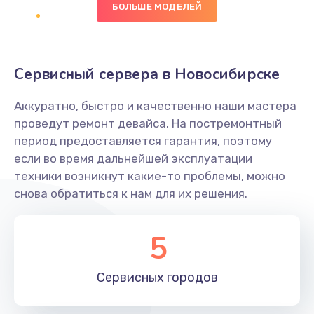
БОЛЬШЕ МОДЕЛЕЙ
Заказать
Восстановление данных
Сервисный сервера в Новосибирске
990 руб.
Заказать
Аккуратно, быстро и качественно наши мастера
проведут ремонт девайса. На постремонтный
Замена SSD
период предоставляется гарантия, поэтому
1520 руб.
если во время дальнейшей эксплуатации
техники возникнут какие-то проблемы, можно
Заказать
снова обратиться к нам для их решения.
Настройка BIOS
5
995 руб.
Заказать
Сервисных
городов
Ремонт подсветки