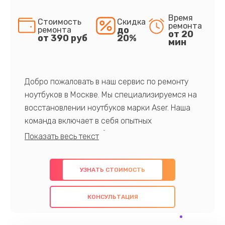
Время
Стоимость
Скидка
ремонта
до
ремонта
от 20
от 390 руб
20%
мин
Добро пожаловать в наш сервис по ремонту
ноутбуков в Москве. Мы специализируемся на
восстановлении ноутбуков марки Aser. Наша
команда включает в себя опытных
профессионалов с обширными знаниями и
многолетним опытом в данной области. Мы
предлагаем быстрый и качественный ремонт с
УЗНАТЬ СТОИМОСТЬ
использованием оригинальных компонентов, а
также гарантируем качество всех
КОНСУЛЬТАЦИЯ
проведенных работ. Наша цель - предоставить
клиентам надежное и профессиональное