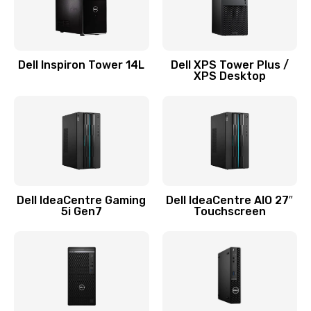
Замена системы охлаждения
1645 руб.
Dell Inspiron Tower 14L
Dell XPS Tower Plus /
Заказать
XPS Desktop
Замена процессора
1290 руб.
Заказать
Замена оперативной памяти
Dell IdeaCentre Gaming
Dell IdeaCentre AIO 27″
5i Gen7
Touchscreen
960 руб.
Заказать
Замена микрофона
1500 руб.