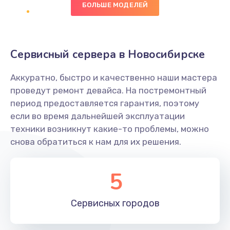
БОЛЬШЕ МОДЕЛЕЙ
Заказать
Восстановление данных
Сервисный сервера в Новосибирске
990 руб.
Заказать
Аккуратно, быстро и качественно наши мастера
проведут ремонт девайса. На постремонтный
Замена SSD
период предоставляется гарантия, поэтому
1520 руб.
если во время дальнейшей эксплуатации
техники возникнут какие-то проблемы, можно
Заказать
снова обратиться к нам для их решения.
Настройка BIOS
5
995 руб.
Заказать
Сервисных
городов
Ремонт подсветки