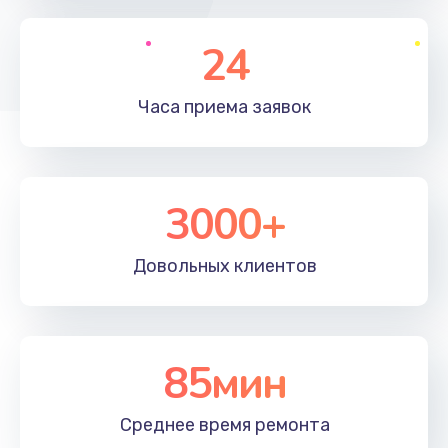
1195 руб.
Заказать
24
Настройка ОС
Часа приема
заявок
1160 руб.
Заказать
3000+
Чистка от пыли
995 руб.
Довольных
клиентов
Заказать
Замена южного моста
2750 руб.
85мин
Заказать
Среднее время
ремонта
Замена контроллера питания