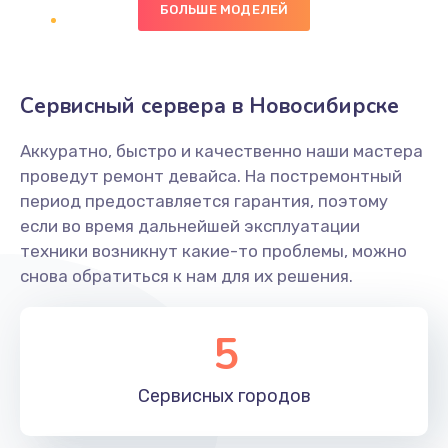
БОЛЬШЕ МОДЕЛЕЙ
Заказать
Восстановление данных
Сервисный сервера в Новосибирске
990 руб.
Заказать
Аккуратно, быстро и качественно наши мастера
проведут ремонт девайса. На постремонтный
Замена SSD
период предоставляется гарантия, поэтому
1520 руб.
если во время дальнейшей эксплуатации
техники возникнут какие-то проблемы, можно
Заказать
снова обратиться к нам для их решения.
Настройка BIOS
5
995 руб.
Заказать
Сервисных
городов
Ремонт подсветки