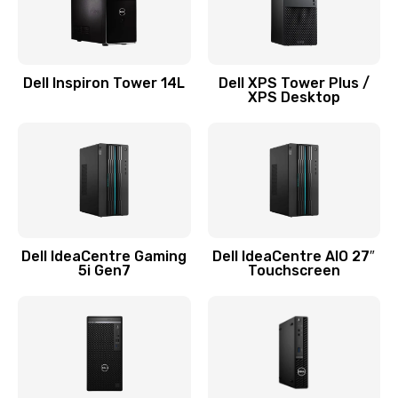
Замена системы охлаждения
1645 руб.
Dell Inspiron Tower 14L
Dell XPS Tower Plus /
Заказать
XPS Desktop
Замена процессора
1290 руб.
Заказать
Замена оперативной памяти
Dell IdeaCentre Gaming
Dell IdeaCentre AIO 27″
5i Gen7
Touchscreen
960 руб.
Заказать
Замена микрофона
1500 руб.