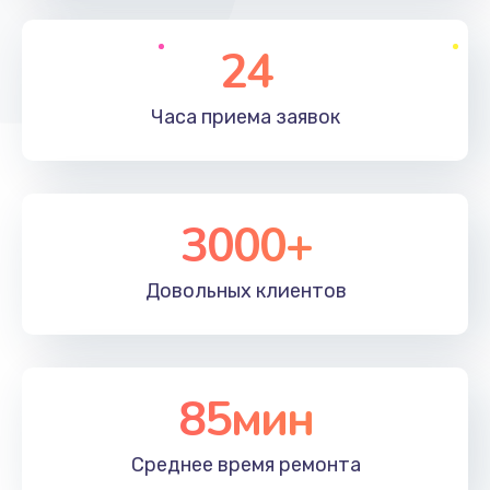
1195 руб.
Заказать
24
Настройка ОС
Часа приема
заявок
1160 руб.
Заказать
3000+
Чистка от пыли
995 руб.
Довольных
клиентов
Заказать
Замена южного моста
2750 руб.
85мин
Заказать
Среднее время
ремонта
Замена контроллера питания