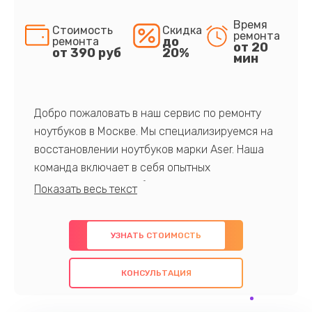
Время
Стоимость
Скидка
ремонта
до
ремонта
от 20
от 390 руб
20%
мин
Добро пожаловать в наш сервис по ремонту
ноутбуков в Москве. Мы специализируемся на
восстановлении ноутбуков марки Aser. Наша
команда включает в себя опытных
профессионалов с обширными знаниями и
многолетним опытом в данной области. Мы
предлагаем быстрый и качественный ремонт с
УЗНАТЬ СТОИМОСТЬ
использованием оригинальных компонентов, а
также гарантируем качество всех
КОНСУЛЬТАЦИЯ
проведенных работ. Наша цель - предоставить
клиентам надежное и профессиональное