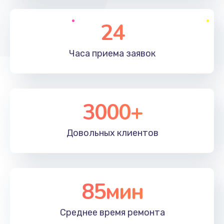
1195 руб.
Заказать
24
Настройка ОС
Часа приема
заявок
1160 руб.
Заказать
3000+
Чистка от пыли
995 руб.
Довольных
клиентов
Заказать
Замена южного моста
2750 руб.
85мин
Заказать
Среднее время
ремонта
Замена контроллера питания