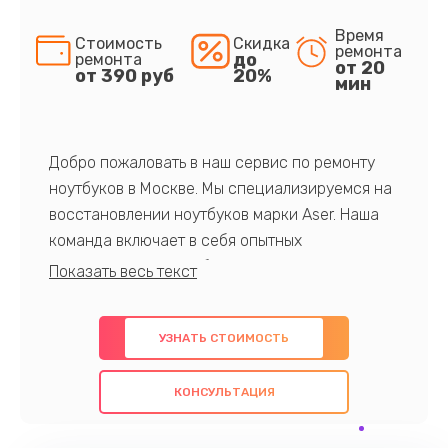
Время
Стоимость
Скидка
ремонта
до
ремонта
от 20
от 390 руб
20%
мин
Добро пожаловать в наш сервис по ремонту
ноутбуков в Москве. Мы специализируемся на
восстановлении ноутбуков марки Aser. Наша
команда включает в себя опытных
профессионалов с обширными знаниями и
многолетним опытом в данной области. Мы
предлагаем быстрый и качественный ремонт с
УЗНАТЬ СТОИМОСТЬ
использованием оригинальных компонентов, а
также гарантируем качество всех
КОНСУЛЬТАЦИЯ
проведенных работ. Наша цель - предоставить
клиентам надежное и профессиональное