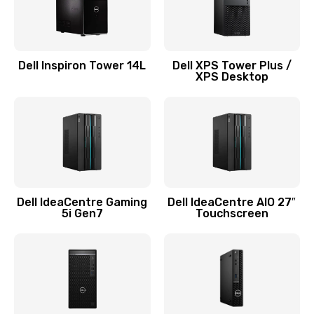
Замена системы охлаждения
1645 руб.
Dell Inspiron Tower 14L
Dell XPS Tower Plus /
Заказать
XPS Desktop
Замена процессора
1290 руб.
Заказать
Замена оперативной памяти
Dell IdeaCentre Gaming
Dell IdeaCentre AIO 27″
5i Gen7
Touchscreen
960 руб.
Заказать
Замена микрофона
1500 руб.