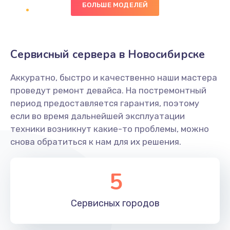
БОЛЬШЕ МОДЕЛЕЙ
Заказать
Восстановление данных
Сервисный сервера в Новосибирске
990 руб.
Заказать
Аккуратно, быстро и качественно наши мастера
проведут ремонт девайса. На постремонтный
Замена SSD
период предоставляется гарантия, поэтому
1520 руб.
если во время дальнейшей эксплуатации
техники возникнут какие-то проблемы, можно
Заказать
снова обратиться к нам для их решения.
Настройка BIOS
5
995 руб.
Заказать
Сервисных
городов
Ремонт подсветки