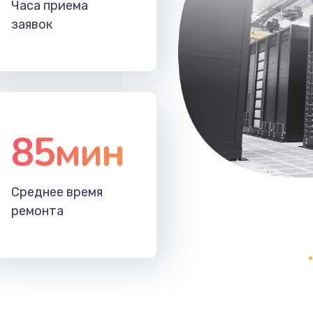
Часа приема
60 мин
1 год
заявок
60 мин
1 год
40 мин
1 год
85мин
20 мин
2 года
50 мин
2 года
Среднее время
ремонта
50 мин
3 года
60 мин
2 года
50 мин
2 года