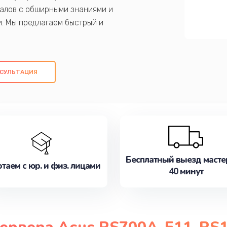
алов с обширными знаниями и
и. Мы предлагаем быстрый и
ем оригинальных компонентов, а также
ых работ. Наша цель - предоставить
ое обслуживание, удовлетворяя их
СУЛЬТАЦИЯ
медлите записаться на ремонт уже
Бесплатный выезд масте
таем с юр. и физ. лицами
40 минут