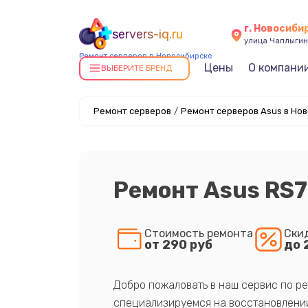
г. Новосиби
servers-iq.ru
улица Чаплыгин
Ремонт серверов в Новосибирске
Цены
О компани
ВЫБЕРИТЕ БРЕНД
Ремонт серверов
/
Ремонт серверов Asus в Но
Ремонт Asus RS
Стоимость ремонта
Ски
от 290 руб
до 
Добро пожаловать в наш сервис по ре
специализируемся на восстановлении