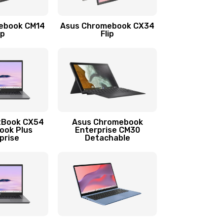
1290 руб.
Заказать
ebook CM14
Asus Chromebook CX34
1145 руб.
Заказать
ip
Flip
890 руб.
Заказать
490 руб.
Заказать
890 руб.
Заказать
tBook CX54
Asus Chromebook
ook Plus
Enterprise CM30
prise
Detachable
990 руб.
Заказать
890 руб.
Заказать
390 руб.
Заказать