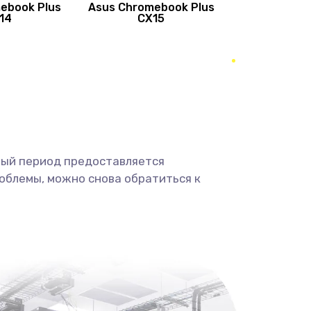
ebook Plus
Asus Chromebook Plus
890 руб.
Заказать
14
CX15
490 руб.
Заказать
490 руб.
Заказать
1190 руб.
Заказать
ный период предоставляется
1330 руб.
Заказать
облемы, можно снова обратиться к
1190 руб.
Заказать
890 руб.
Заказать
1330 руб.
Заказать