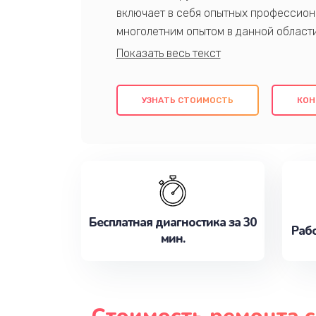
включает в себя опытных профессион
многолетним опытом в данной област
качественный ремонт с использовани
гарантируем качество всех проведенн
клиентам надежное и профессиональн
УЗНАТЬ СТОИМОСТЬ
КОН
потребности наилучшим образом. Не 
сейчас!
Бесплатная диагностика за 30
Рабо
мин.