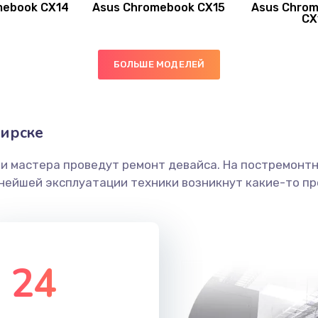
mebook CX14
Asus Chromebook CX15
Asus Chrom
40 мин
2 года
CX
20 мин
1 год
БОЛЬШЕ МОДЕЛЕЙ
30 мин
1 год
бирске
60 мин
1 год
ши мастера проведут ремонт девайса. На постремонт
50 мин
3 года
ьнейшей эксплуатации техники возникнут какие-то пр
40 мин
3 года
20 мин
2 года
24
60 мин
3 года