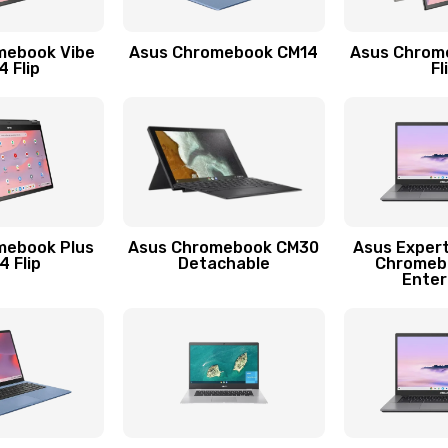
60 мин
2 года
mebook Vibe
Asus Chromebook CM14
Asus Chrom
60 мин
3 года
 Flip
Fl
60 мин
2 года
60 мин
3 года
20 мин
2 года
mebook Plus
Asus Chromebook CM30
Asus Exper
 Flip
Detachable
Chromeb
Enter
40 мин
2 года
20 мин
3 года
30 мин
2 года