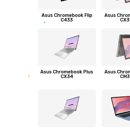
Защита гидрогелевой пленкой
Asus Chromebook Flip
Asus Chro
Замена экрана
C433
CX34
Замена аккумулятора
Замена задней крышки
Обновление ПО
Asus Chromebook Plus
Asus Chro
CX34
CM34
Замена стекла
Замена датчика приближения
Замена антенны