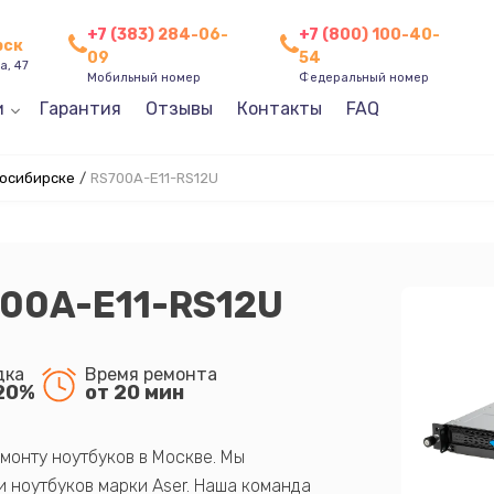
+7 (383) 284-06-
+7 (800) 100-40-
рск
09
54
а, 47
Мобильный номер
Федеральный номер
и
Гарантия
Отзывы
Контакты
FAQ
восибирске
/
RS700A-E11-RS12U
700A-E11-RS12U
дка
Время ремонта
20%
от 20 мин
монту ноутбуков в Москве. Мы
 ноутбуков марки Aser. Наша команда