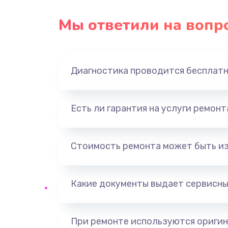
Замена USB порта
Мы ответили на вопр
Замена звуковой карты
Диагностика проводится бесплат
Замена оперативной памяти
Замена процессора
Есть ли гарантия на услуги ремон
Замена системы охлаждения
Стоимость ремонта может быть и
Замена термопасты
Какие документы выдает сервисны
Замена шлейфа матрицы
Замена северного моста
При ремонте используются оригин