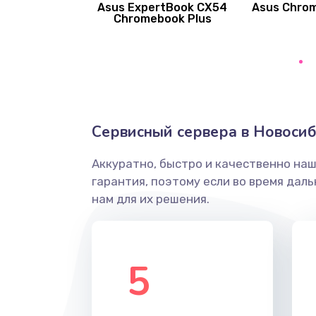
Asus ExpertBook CX54
Asus Chro
Замена вибромотора
Chromebook Plus
Замена голосового динамика
Замена основной камеры
Сервисный сервера в Новоси
Замена элемента
Аккуратно, быстро и качественно на
Замена материнской платы
гарантия, поэтому если во время дал
нам для их решения.
Замена клавиатуры
Замена корпуса
5
Замена тачпада