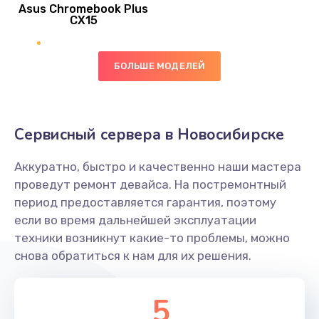
390 руб.
Asus Chromebook Plus
CX15
Заказать
Замена вибромотора
БОЛЬШЕ МОДЕЛЕЙ
890 руб.
Заказать
Сервисный сервера в Новосибирске
Замена голосового динамика
Аккуратно, быстро и качественно наши мастера
490 руб.
проведут ремонт девайса. На постремонтный
Заказать
период предоставляется гарантия, поэтому
если во время дальнейшей эксплуатации
Замена основной камеры
техники возникнут какие-то проблемы, можно
490 руб.
снова обратиться к нам для их решения.
Заказать
5
Замена элемента