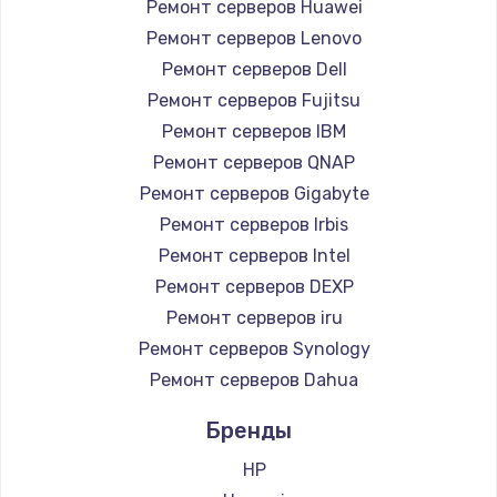
Ремонт серверов Huawei
1260 руб.
Ремонт серверов Lenovo
Заказать
Ремонт серверов Dell
Ремонт серверов Fujitsu
Ремонт петель крышки
Ремонт серверов IBM
990 руб.
Ремонт серверов QNAP
Заказать
Ремонт серверов Gigabyte
Ремонт серверов Irbis
Настройка Wi-Fi
Ремонт серверов Intel
1030 руб.
Ремонт серверов DEXP
Заказать
Ремонт серверов iru
Ремонт серверов Synology
Замена шим-контроллера
Ремонт серверов Dahua
3900 руб.
Бренды
Заказать
HP