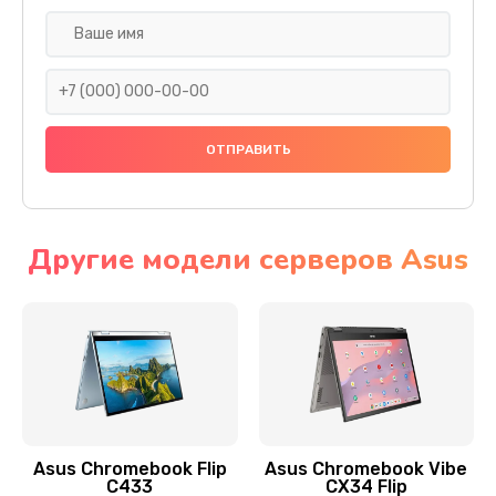
Замена разъема SIM
290 руб.
Заказать
Сбор/Разбор
1490 руб.
Заказать
Другие модели серверов Asus
Чистка динамика и микрофонов (с разбором)
1790 руб.
Заказать
Замена кнопки Home (домой)
890 руб.
Asus Chromebook Flip
Asus Chromebook Vibe
C433
CX34 Flip
Заказать