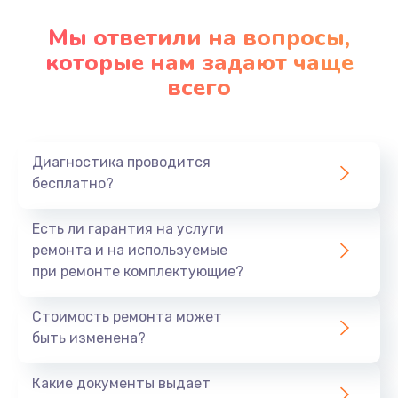
Настройка ОС
Мы ответили на вопросы,
1090 руб.
которые нам задают чаще
всего
Заказать
Ремонт подсветки
1200 руб.
Диагностика проводится
бесплатно?
Заказать
Настройка BIOS
Есть ли гарантия на услуги
ремонта и на используемые
930 руб.
при ремонте комплектующие?
Заказать
Стоимость ремонта может
Замена SSD
быть изменена?
1045 руб.
Какие документы выдает
Заказать