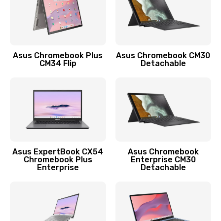
Заказать
Защита гидрогелевой пленкой
1290 руб.
Asus Chromebook Plus
Asus Chromebook CM30
Заказать
CM34 Flip
Detachable
Замена экрана
1145 руб.
Заказать
Замена аккумулятора
Asus ExpertBook CX54
Asus Chromebook
Chromebook Plus
Enterprise CM30
890 руб.
Enterprise
Detachable
Заказать
Замена задней крышки
490 руб.