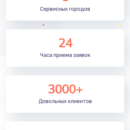
1190 руб.
Сервисных
городов
Заказать
Замена материнской платы
24
1330 руб.
Заказать
Часа приема
заявок
Замена клавиатуры
1190 руб.
3000+
Заказать
Замена корпуса
Довольных
клиентов
890 руб.
Заказать