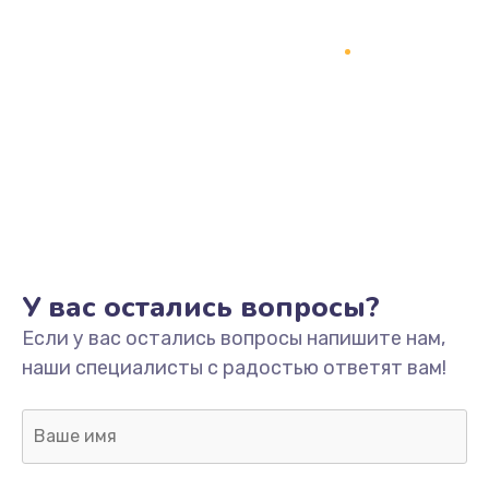
Заказать
Замена процессора
1800 руб.
Заказать
Замена системы охлаждения
1500 руб.
Заказать
У вас остались вопросы?
Замена термопасты
Если у вас остались вопросы напишите нам,
995 руб.
наши специалисты с радостью ответят вам!
Заказать
Замена шлейфа матрицы
960 руб.