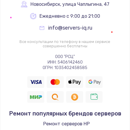
1600 руб.
Новосибирск
,
 улица Чаплыгина, 47
Заказать
Ежедневно с 9:00 до 21:00
Ремонт цепей питания
info@servers-iq.ru
2500 руб.
Все консультации по телефону в нашем сервисе
Заказать
совершенно бесплатны
ООО "РСЦ"
Замена жесткого диска
ИНН: 5406142460
ОГРН: 1035402458585
750 руб.
Заказать
Установка драйверов
725 руб.
Заказать
Ремонт популярных брендов серверов
Ремонт серверов HP
Замена вебкамеры