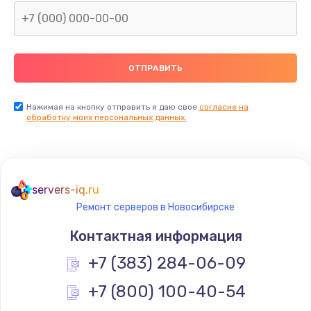
Заказать
Замена северного моста
2600 руб.
Заказать
Нажимая на кнопку отправить я даю свое
согласие на
обработку моих персональных данных.
Замена видеочипа
2745 руб.
Заказать
servers-iq.ru
Ремонт серверов в Новосибирске
Ремонт разъема питания
745 руб.
Контактная информация
Заказать
+7 (383) 284-06-09
+7 (800) 100-40-54
Замена видеокарты