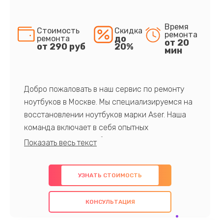
Время
Стоимость
Скидка
ремонта
до
ремонта
от 20
от 290 руб
20%
мин
Добро пожаловать в наш сервис по ремонту
ноутбуков в Москве. Мы специализируемся на
восстановлении ноутбуков марки Aser. Наша
команда включает в себя опытных
профессионалов с обширными знаниями и
многолетним опытом в данной области. Мы
предлагаем быстрый и качественный ремонт с
УЗНАТЬ СТОИМОСТЬ
использованием оригинальных компонентов, а
также гарантируем качество всех
КОНСУЛЬТАЦИЯ
проведенных работ. Наша цель - предоставить
клиентам надежное и профессиональное