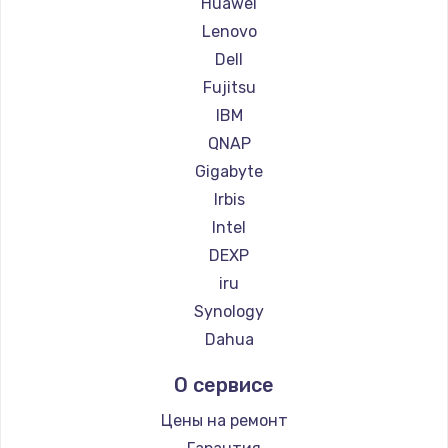
Huawei
Замена HDMI
Lenovo
600 руб.
Dell
Заказать
Fujitsu
IBM
QNAP
Gigabyte
Irbis
Intel
DEXP
iru
Synology
Dahua
О сервисе
Цены на ремонт