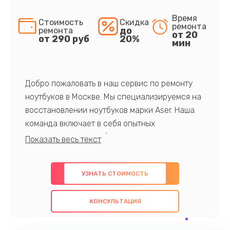
Время
Стоимость
Скидка
ремонта
до
ремонта
от 20
от 290 руб
20%
мин
Добро пожаловать в наш сервис по ремонту
ноутбуков в Москве. Мы специализируемся на
восстановлении ноутбуков марки Aser. Наша
команда включает в себя опытных
профессионалов с обширными знаниями и
многолетним опытом в данной области. Мы
предлагаем быстрый и качественный ремонт с
УЗНАТЬ СТОИМОСТЬ
использованием оригинальных компонентов, а
также гарантируем качество всех
КОНСУЛЬТАЦИЯ
проведенных работ. Наша цель - предоставить
клиентам надежное и профессиональное