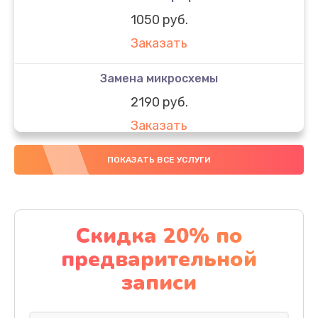
1050 руб.
Заказать
Замена микросхемы
2190 руб.
Заказать
Замена передней камеры
ПОКАЗАТЬ ВСЕ УСЛУГИ
490 руб.
Заказать
Скидка 20% по
Замена полифонического динамика
предварительной
390 руб.
записи
Заказать