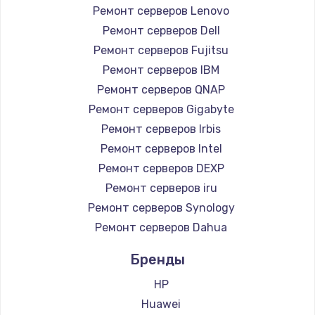
1260 руб.
Ремонт серверов Lenovo
Заказать
Ремонт серверов Dell
Ремонт серверов Fujitsu
Ремонт петель крышки
Ремонт серверов IBM
990 руб.
Ремонт серверов QNAP
Заказать
Ремонт серверов Gigabyte
Ремонт серверов Irbis
Настройка Wi-Fi
Ремонт серверов Intel
1030 руб.
Ремонт серверов DEXP
Заказать
Ремонт серверов iru
Ремонт серверов Synology
Замена шим-контроллера
Ремонт серверов Dahua
3900 руб.
Бренды
Заказать
HP
Huawei
Замена HDMI