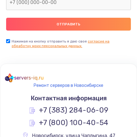
Заказать
Замена северного моста
2600 руб.
Заказать
Нажимая на кнопку отправить я даю свое
согласие на
обработку моих персональных данных.
Замена видеочипа
2745 руб.
Заказать
servers-iq.ru
Ремонт серверов в Новосибирске
Ремонт разъема питания
745 руб.
Контактная информация
Заказать
+7 (383) 284-06-09
+7 (800) 100-40-54
Замена видеокарты
1600 руб.
Новосибирск
,
 улица Чаплыгина, 47