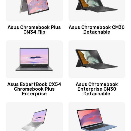
Защита гидрогелевой пленкой
1290 руб.
Asus Chromebook Plus
Asus Chromebook CM30
Заказать
CM34 Flip
Detachable
Замена экрана
1145 руб.
Заказать
Замена аккумулятора
Asus ExpertBook CX54
Asus Chromebook
Chromebook Plus
Enterprise CM30
890 руб.
Enterprise
Detachable
Заказать
Замена задней крышки
490 руб.