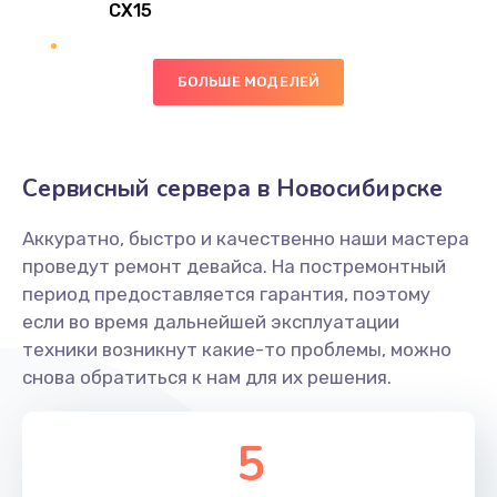
CX15
Заказать
Замена вибромотора
БОЛЬШЕ МОДЕЛЕЙ
890 руб.
Заказать
Сервисный сервера в Новосибирске
Замена голосового динамика
Аккуратно, быстро и качественно наши мастера
490 руб.
проведут ремонт девайса. На постремонтный
Заказать
период предоставляется гарантия, поэтому
если во время дальнейшей эксплуатации
Замена основной камеры
техники возникнут какие-то проблемы, можно
490 руб.
снова обратиться к нам для их решения.
Заказать
5
Замена элемента