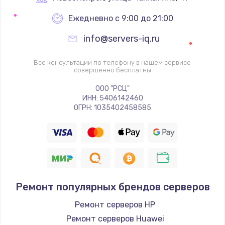
Заказать
Ежедневно с 9:00 до 21:00
Ремонт цепей питания
info@servers-iq.ru
2500 руб.
Все консультации по телефону в нашем сервисе
Заказать
совершенно бесплатны
ООО "РСЦ"
Замена жесткого диска
ИНН: 5406142460
ОГРН: 1035402458585
750 руб.
Заказать
Установка драйверов
725 руб.
Заказать
Ремонт популярных брендов серверов
Ремонт серверов HP
Замена вебкамеры
Ремонт серверов Huawei