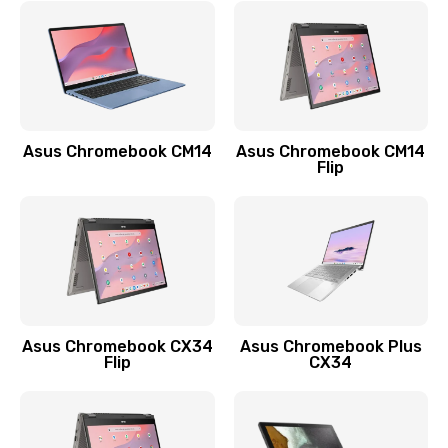
Замена сканера отпечатка
790 руб.
Заказать
Замена разъема зарядки (питания)
Asus Chromebook CM14
Asus Chromebook CM14
Flip
390 руб.
Заказать
Замена разъёма наушников (гарнитуры)
390 руб.
Заказать
Asus Chromebook CX34
Asus Chromebook Plus
Flip
CX34
Замена кнопок громкости
390 руб.
Заказать