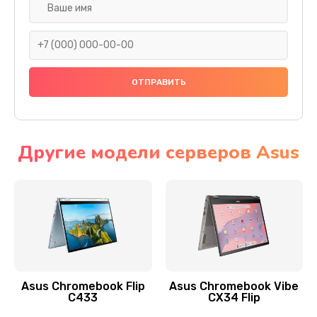
Замена разъема SIM
290 руб.
Заказать
Сбор/Разбор
1490 руб.
Заказать
Другие модели серверов Asus
Чистка динамика и микрофонов (с разбором)
1790 руб.
Заказать
Замена кнопки Home (домой)
890 руб.
Asus Chromebook Flip
Asus Chromebook Vibe
C433
CX34 Flip
Заказать