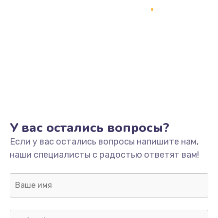
Замена процессора
1800 руб.
Заказать
Замена системы охлаждения
1500 руб.
Заказать
У вас остались вопросы?
Замена термопасты
Если у вас остались вопросы напишите нам,
995 руб.
наши специалисты с радостью ответят вам!
Заказать
Замена шлейфа матрицы
960 руб.