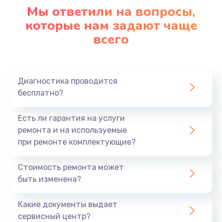
Настройка ОС
Мы ответили на вопросы,
1090 руб.
которые нам задают чаще
всего
Заказать
Ремонт подсветки
1200 руб.
Диагностика проводится
бесплатно?
Заказать
Настройка BIOS
Есть ли гарантия на услуги
ремонта и на используемые
930 руб.
при ремонте комплектующие?
Заказать
Стоимость ремонта может
Замена SSD
быть изменена?
1045 руб.
Какие документы выдает
Заказать
сервисный центр?